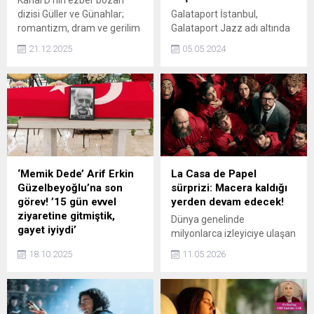
Kanal D’nin ezber bozan
dizisi Güller ve Günahlar;
Galataport İstanbul,
romantizm, dram ve gerilim
Galataport Jazz adı altında
yüklü bölümüyle yine
hayata geçireceği caz
21.12.2025
05.05.2024
cumartesi akşamına
etkinlikleri serisinin ilkini,
imzasını attı. Zeynep’in,
ünlü caz sanatçısı Selen
Serhat’ın yaptığı evlilik
Beytekin’in sıra dışı
teklifini kabul etmesiyle
konseriyle 30 Nisan
hikâyede yeni bir sayfa
Uluslararası Caz Günü’nde
açıldı. Görünürde Kader’i
gerçekleştirdi. 8-9 Haziran
evlat edinebilmek için
tarihlerinde düzenlenecek
oturulan nikâh masası,
Galataport Jazz Festival’ın
birbirlerine olan hislerini
programının da açıklandığı
‘Memik Dede’ Arif Erkin
La Casa de Papel
itiraf edemeyen ikili için
gecede, müzikseverler
Güzelbeyoğlu’na son
sürprizi: Macera kaldığı
zorlu bir sınavın ilk...
enfes “soul food” lezzetleri
görev! ’15 gün evvel
yerden devam edecek!
eşliğinde benzersiz bir
ziyaretine gitmiştik,
Dünya genelinde
müzik ziyafeti yaşadı.
gayet iyiydi’
milyonlarca izleyiciye ulaşan
Hayatını kaybeden oyuncu
“La Casa De Papel” dizisiyle
18.10.2025
11.05.2026
Arif Erkin Güzelbeyoğlu için
ilgili yeni gelişme
Muhsin Ertuğrul
hayranlarını
Sahnesi’nde tören
heyecanlandırdı. Dizinin
düzenlendi. Ailesi, sanatçı
geleceğine dair yapılan son