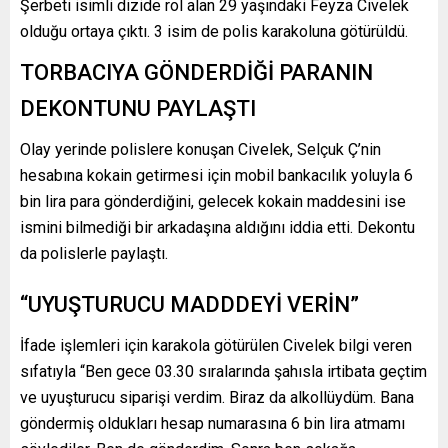
Şerbeti isimli dizide rol alan 29 yaşındaki Feyza Civelek
olduğu ortaya çıktı. 3 isim de polis karakoluna götürüldü.
TORBACIYA GÖNDERDİĞİ PARANIN
DEKONTUNU PAYLAŞTI
Olay yerinde polislere konuşan Civelek, Selçuk Ç’nin
hesabına kokain getirmesi için mobil bankacılık yoluyla 6
bin lira para gönderdiğini, gelecek kokain maddesini ise
ismini bilmediği bir arkadaşına aldığını iddia etti. Dekontu
da polislerle paylaştı.
“UYUŞTURUCU MADDDEYİ VERİN”
İfade işlemleri için karakola götürülen Civelek bilgi veren
sıfatıyla “Ben gece 03.30 sıralarında şahısla irtibata geçtim
ve uyuşturucu siparişi verdim. Biraz da alkollüydüm. Bana
göndermiş oldukları hesap numarasına 6 bin lira atmamı