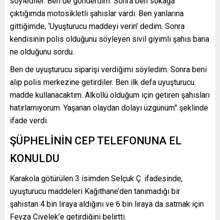
söylediler. Ben de gönderdim. Sonra ben sokağa
çıktığımda motosikletli şahıslar vardı. Ben yanlarına
gittiğimde, ‘Uyuşturucu maddeyi verin’ dedim. Sonra
kendisinin polis olduğunu söyleyen sivil giyimli şahıs bana
ne olduğunu sordu.
Ben de uyuşturucu siparişi verdiğimi söyledim. Sonra beni
alıp polis merkezine getirdiler. Ben ilk defa uyuşturucu
madde kullanacaktım. Alkollü olduğum için getiren şahısları
hatırlamıyorum. Yaşanan olaydan dolayı üzgünüm” şeklinde
ifade verdi.
ŞÜPHELİNİN CEP TELEFONUNA EL
KONULDU
Karakola götürülen 3 isimden Selçuk Ç. ifadesinde,
uyuşturucu maddeleri Kağıthane’den tanımadığı bir
şahıstan 4 bin liraya aldığını ve 6 bin liraya da satmak için
Feyza Civelek’e getirdiğini belirtti.