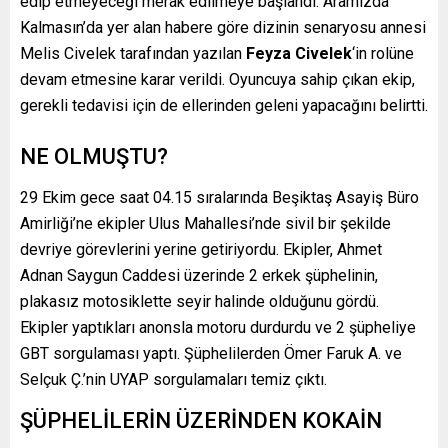
edip etmeyeceği merak edilmeye başlandı. Aramızda
Kalmasın’da yer alan habere göre dizinin senaryosu annesi
Melis Civelek tarafından yazılan
Feyza Civelek
‘in rolüne
devam etmesine karar verildi. Oyuncuya sahip çıkan ekip,
gerekli tedavisi için de ellerinden geleni yapacağını belirtti.
NE OLMUŞTU?
29 Ekim gece saat 04.15 sıralarında Beşiktaş Asayiş Büro
Amirliği’ne ekipler Ulus Mahallesi’nde sivil bir şekilde
devriye görevlerini yerine getiriyordu. Ekipler, Ahmet
Adnan Saygun Caddesi üzerinde 2 erkek şüphelinin,
plakasız motosiklette seyir halinde olduğunu gördü.
Ekipler yaptıkları anonsla motoru durdurdu ve 2 şüpheliye
GBT sorgulaması yaptı. Şüphelilerden Ömer Faruk A. ve
Selçuk Ç.’nin UYAP sorgulamaları temiz çıktı.
ŞÜPHELİLERİN ÜZERİNDEN KOKAİN