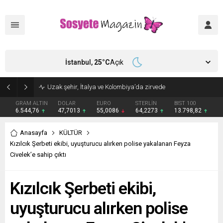
İstanbul,
25
°C
Açık
Aşkları sette başladı! Serra Arıtürk’ten sevgilisi Aytaç Şaşmaz’a romantik kutlama
GRAM ALTIN
DOLAR
EURO
STERLİN
BIST 100
6.544,76
47,7013
55,0086
64,2273
13.798,82
Anasayfa
KÜLTÜR
Kızılcık Şerbeti ekibi, uyuşturucu alırken polise yakalanan Feyza
Civelek’e sahip çıktı
Kızılcık Şerbeti ekibi,
uyuşturucu alırken polise