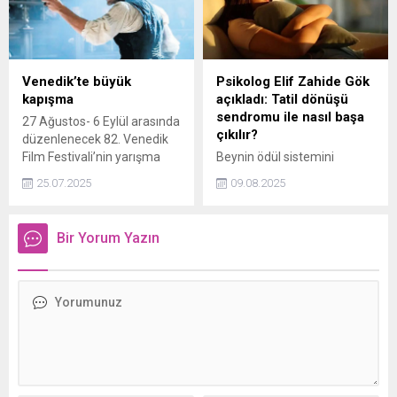
arkadaşları ve sevenlerinin
paylaşım, sosyal medyada
katıldığı törenin ardından
büyük ilgi gördü.
Güzelbeyoğlu’nun Türk
bayrağına sarılı tabutu
cenaze namazı için
Venedik’te büyük
Psikolog Elif Zahide Gök
Teşvikiye Camii’ne
kapışma
açıkladı: Tatil dönüşü
götürüldü. Usta oyuncu
sendromu ile nasıl başa
27 Ağustos- 6 Eylül arasında
burada son yolculuğuna
çıkılır?
düzenlenecek 82. Venedik
uğurlandı.
Film Festivali’nin yarışma
Beynin ödül sistemini
filmleri açıklandı.
harekete geçiren yenilenme
25.07.2025
09.08.2025
dönemini temsil eden
tatilden dönüş, kişilerde
adaptasyon zorluğuna
Bir Yorum Yazın
sebep olabiliyor. Psikolog Elif
Zahide Gök, tatil sonrası
adaptasyon süreci hakkında
açıklamalarda bulundu.