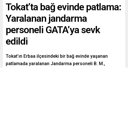
Tokat’ta bağ evinde patlama:
Yaralanan jandarma
personeli GATA’ya sevk
edildi
Tokat’ın Erbaa ilçesindeki bir bağ evinde yaşanan
patlamada yaralanan Jandarma personeli B. M.,
GATA’ya sevk edildi. Olayda B.M’nin 3 uzvunu kaybettiği
belirtildi.
Paylaş
Tweetle
Gönder