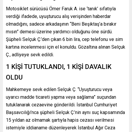
Motosiklet sürücüsü Ömer Faruk A. ise ‘tanık’ sıfatıyla
verdiği ifadede, uyuşturucu alış verişinden haberdar
olmadığını, sadece arkadaşının “Beni Beşiktaş’a bırakır
mısın” demesi üzerine yardımcı olduğunu öne sürdü.
Şüpheli Selçuk Ç.’den çıkan 6 bin lira, cep telefonu ve sim
kartına incelenmesi için el konuldu. Gözaltına alınan Selçuk
Ç., adliyeye sevk edildi.
1 KİŞİ TUTUKLANDI, 1 KİŞİ DAVALIK
OLDU
Mahkemeye sevk edilen Selçuk Ç. “Uyuşturucu veya
uyarıcı madde ticareti yapma veya sağlama” suçundan
tutuklanarak cezaevine gönderildi. İstanbul Cumhuriyet
Başsavcılığı’nca şüpheli Selçuk Ç.’nin aynı suç kapsamında
15 yıldan az olmamak şartıyla hapis cezası verilmesi
istemiyle iddianame düzenleyerek İstanbul Ağır Ceza