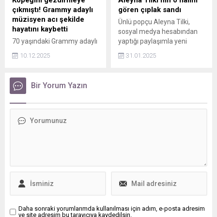
Köpeğini gezdirmeye
Aleyna Tilki’nin o halini
çıkmıştı! Grammy adaylı
gören çıplak sandı
müzisyen acı şekilde
Ünlü popçu Aleyna Tilki,
hayatını kaybetti
sosyal medya hesabından
70 yaşındaki Grammy adaylı
yaptığı paylaşımla yeni
müzisyen Roderick “Rory”
şarkısını hayranlarına
10.12.2025
31.01.2025
Macleod, köpeğini
duyurdu. Genç yıldız, dikkat
gezdirirken bir SUV aracın
çeken tarzıyla sosyal
çarpması sonucu hayatını
medyada gündem oldu.
Bir Yorum Yazın
kaybetti. Araç sürücüsü ise
sabıkalı geçmişi ve yasa dışı
uyuşturucu bulundurma
kaydıyla gözaltına alındı.
Daha sonraki yorumlarımda kullanılması için adım, e-posta adresim
ve site adresim bu tarayıcıya kaydedilsin.