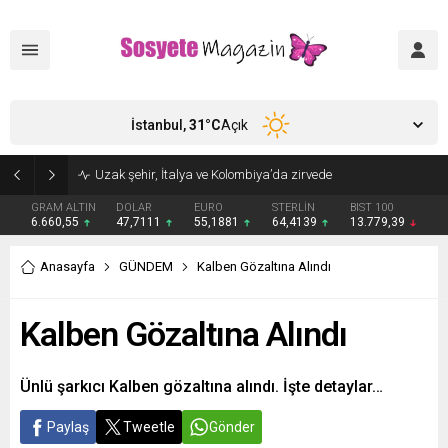
İstanbul,
31
°C
Açık
Aşkları sette başladı! Serra Arıtürk’ten sevgilisi Aytaç Şaşmaz’a romantik kutlama
GRAM ALTIN
DOLAR
EURO
STERLİN
BIST 100
6.660,55
47,7111
55,1881
64,4139
13.779,39
Anasayfa
GÜNDEM
Kalben Gözaltına Alındı
Kalben Gözaltına Alındı
Ünlü şarkıcı Kalben gözaltına alındı. İşte detaylar…
Paylaş
Tweetle
Gönder