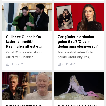
Kaynarca, soruya son 3
Umarov’un oturduğu film,
saniye kala cevap veren
ünlü şairin gençlik yıllarından
yarışmacıya sitem etti.
başlayarak, sürgünleri,
düelloları, yoksulluğu ve aşkı
uğruna verdiği mücadeleyi
konu alıyor.
Güller ve Günahlar’ın
Zor günlerin ardından
kaderi birincilik!
gelen itiraf! ‘Öleyim
Reytingleri alt üst etti
dedim ama ölemiyorsun’
Kanal D’nin sevilen dizisi
Magazin Haberleri: Ünlü
Güller ve Günahlar,
şarkıcı Umut Akyürek,
reytinglerde yine birinciliğe
katıldığı programda
01.02.2026
21.12.2025
koştu. Bölüm finalinde
hayatının en yıkıcı anını
küçük Kader’in ortadan
anlattı. Kızının yaşadığı
kaybolması ve gizemli bir
sağlık sürecinin kendisini
kadın tarafından
derinden etkilediğini
götürülmesi, izleyiciyi ekran
söyleyen Akyürek, o günden
başına kilitledi.
bu yana psikolojik destek
aldığını açıkladı.