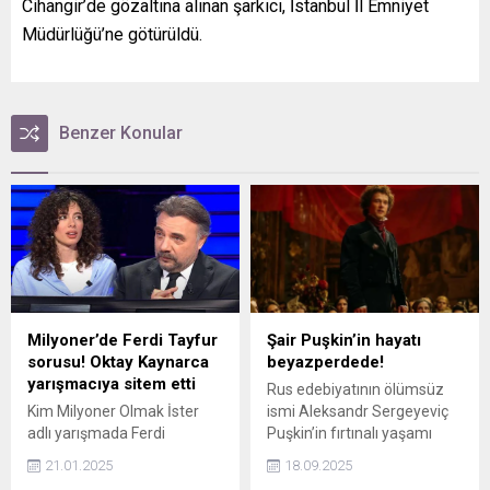
Cihangir’de gözaltına alınan şarkıcı, İstanbul İl Emniyet
Müdürlüğü’ne götürüldü.
Benzer Konular
Milyoner’de Ferdi Tayfur
Şair Puşkin’in hayatı
sorusu! Oktay Kaynarca
beyazperdede!
yarışmacıya sitem etti
Rus edebiyatının ölümsüz
Kim Milyoner Olmak İster
ismi Aleksandr Sergeyeviç
adlı yarışmada Ferdi
Puşkin’in fırtınalı yaşamı
Tayfur'la ilgili sesli bir soru
sinemaya uyarlanıyor.
21.01.2025
18.09.2025
soruldu. Sunucu Oktay
Yönetmen koltuğunda Felix