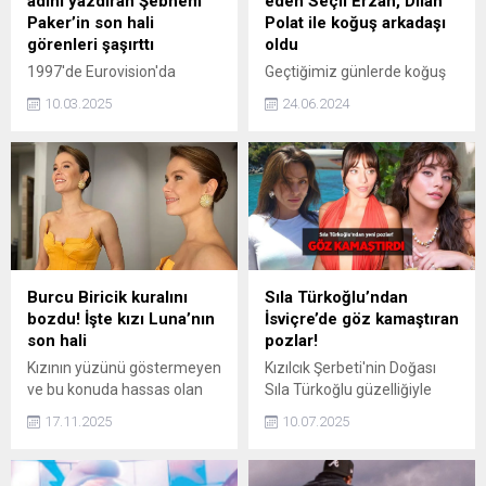
adını yazdıran Şebnem
eden Seçil Erzan, Dilan
Paker’in son hali
Polat ile koğuş arkadaşı
görenleri şaşırttı
oldu
1997'de Eurovision'da
Geçtiğimiz günlerde koğuş
Türkiye'ye üçüncülük getiren
arkadaşı Bahar Candan ile
10.03.2025
24.06.2024
Şebnem Paker'in son halini
kavga eden Seçil Erzan,
görenler şaşırdı.
Dilan Polat ile aynı koğuşta
Yarışmadan sonra kendisini
kalmaya başladı. Gününün
bekleyen büyük şöhreti
büyük bir kısmını avukatı ile
geride bırakıp asıl mesleği
görüşerek geçiren Polat ile
olan müzik öğretmenliğine
vaktini yargılandığı dava
dönen 47 yaşındaki
dosyasını incelemekle
şarkıcının yıllara meydan
geçiren Erzan, birbiriyle
okuyan güzelliği övgü
iletişim kurmuyor.
Burcu Biricik kuralını
Sıla Türkoğlu’ndan
topladı.
bozdu! İşte kızı Luna’nın
İsviçre’de göz kamaştıran
son hali
pozlar!
Kızının yüzünü göstermeyen
Kızılcık Şerbeti'nin Doğası
ve bu konuda hassas olan
Sıla Türkoğlu güzelliğiyle
oyuncu Burcu Biricik, bu
göz kamaştırdı. Ünlü oyuncu
17.11.2025
10.07.2025
sefer kuralını bozdu. Ünlü
iş için gittiği İsviçre'den
isim, minik kızı Luna'nın yeni
birbirinden güze pozlarını
karelerini Instagram'dan
takipçileriyle paylaştı.