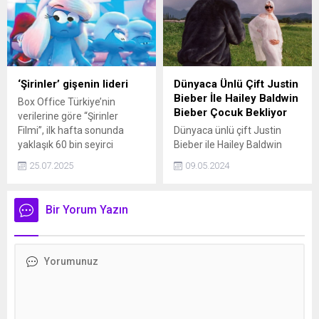
paylaştı.
‘Şirinler’ gişenin lideri
Dünyaca Ünlü Çift Justin
Bieber İle Hailey Baldwin
Box Office Türkiye’nin
Bieber Çocuk Bekliyor
verilerine göre “Şirinler
Filmi”, ilk hafta sonunda
Dünyaca ünlü çift Justin
yaklaşık 60 bin seyirci
Bieber ile Hailey Baldwin
tarafından izlenerek gişenin
Bieber çocuk bekliyor. İşte
25.07.2025
09.05.2024
yeni lideri oldu.
detaylar...
Bir Yorum Yazın