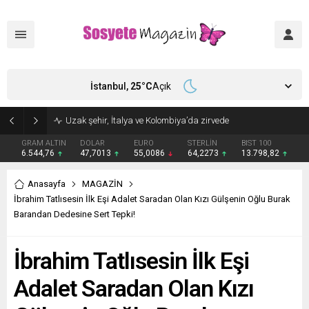
İstanbul,
25
°C
Açık
Uzak şehir, İtalya ve Kolombiya’da zirvede
GRAM ALTIN
DOLAR
EURO
STERLİN
BIST 100
6.544,76
47,7013
55,0086
64,2273
13.798,82
Anasayfa
MAGAZİN
İbrahim Tatlısesin İlk Eşi Adalet Saradan Olan Kızı Gülşenin Oğlu Burak
Barandan Dedesine Sert Tepki!
İbrahim Tatlısesin İlk Eşi
Adalet Saradan Olan Kızı