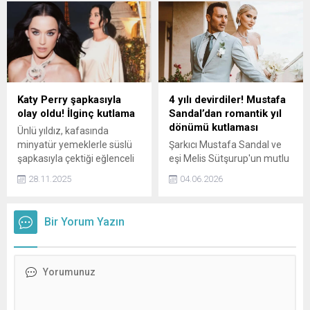
ismin doğum günü pozu
oyuncu Şinasi Yurtsever,
kısa sürede yoğun beğeni
mart ayında hayatını
aldı.
kaybetti. Ailesinin Şinasi
Yurtsever'in hayali olan
tekneyi satışa çıkarmak
istediği iddia edildi.
Katy Perry şapkasıyla
4 yılı devirdiler! Mustafa
olay oldu! İlginç kutlama
Sandal’dan romantik yıl
dönümü kutlaması
Ünlü yıldız, kafasında
minyatür yemeklerle süslü
Şarkıcı Mustafa Sandal ve
şapkasıyla çektiği eğlenceli
eşi Melis Sütşurup'un mutlu
videoyu paylaşarak
beraberliği devam ediyor.
28.11.2025
04.06.2026
hayranlarının Şükran
Çift, evliliklerinin 4'üncü yıl
Günü'nü kutladı.
dönümünü sosyal
medyadan paylaştıkları
Bir Yorum Yazın
mesajla kutladı.