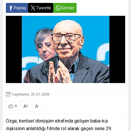
Paylaş
Tweetle
Gönder
Yayınlama: 25.07.2025
A
A
+
-
0
Özge, kentsel dönüşüm etrafında gelişen baba-kız
ilişkisinin anlatıldığı filmde rol alarak geçen sene 29.