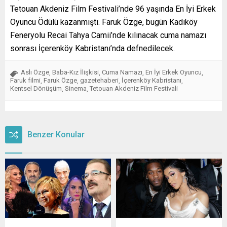
Tetouan Akdeniz Film Festivali’nde 96 yaşında En İyi Erkek
Oyuncu Ödülü kazanmıştı. Faruk Özge, bugün Kadıköy
Feneryolu Recai Tahya Camii’nde kılınacak cuma namazı
sonrası İçerenköy Kabristanı’nda defnedilecek.
Aslı Özge
Baba-Kız İlişkisi
Cuma Namazı
En İyi Erkek Oyuncu
,
,
,
,
Faruk filmi
Faruk Özge
gazetehaberi
İçerenköy Kabristanı
,
,
,
,
Kentsel Dönüşüm
Sinema
Tetouan Akdeniz Film Festivali
,
,
Benzer Konular