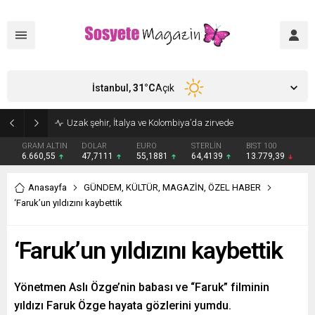
İstanbul,
31
°C
Açık
Uzak şehir, İtalya ve Kolombiya’da zirvede
GRAM ALTIN
DOLAR
EURO
STERLİN
BIST 100
6.660,55
47,7111
55,1881
64,4139
13.779,39
Anasayfa
GÜNDEM
,
KÜLTÜR
,
MAGAZİN
,
ÖZEL HABER
‘Faruk’un yıldızını kaybettik
‘Faruk’un yıldızını kaybettik
Yönetmen Aslı Özge’nin babası ve “Faruk” filminin
yıldızı Faruk Özge hayata gözlerini yumdu.