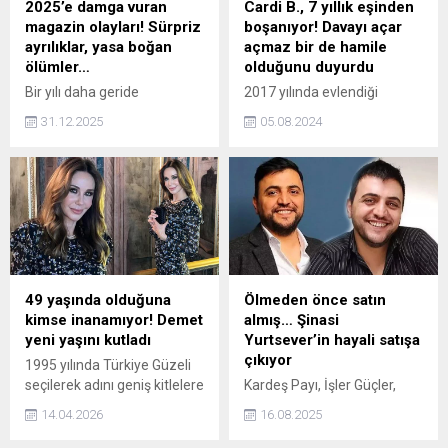
2025’e damga vuran
Cardi B., 7 yıllık eşinden
magazin olayları! Sürpriz
boşanıyor! Davayı açar
ayrılıklar, yasa boğan
açmaz bir de hamile
ölümler…
olduğunu duyurdu
Bir yılı daha geride
2017 yılında evlendiği
bırakıyoruz... Ünlüler
meslektaşı Offset ile
31.12.2025
05.08.2024
camiasında yaşanan kalp
evlenen rapçi Cardi B.
kırıklıkları, yarım kalan aşklar
boşanma kararı aldı. Ayrılık
ve sürpriz ayrılıklar çok
kararıyla konuşulmaya
konuşuldu. Sanat
başlanan şarkıcı hamile
dünyasındaki ani ölümler
olduğunu duyurarak "Her
yasa boğdu. Birçok ünlü ise
sonla birlikte yeni bir
ilk kez anne olmanın
başlangıç gelir" dedi.
sevincini yaşadı. İşte,
2025'in en unutulmaz
49 yaşında olduğuna
Ölmeden önce satın
magazin olayları...
kimse inanamıyor! Demet
almış… Şinasi
yeni yaşını kutladı
Yurtsever’in hayali satışa
çıkıyor
1995 yılında Türkiye Güzeli
seçilerek adını geniş kitlelere
Kardeş Payı, İşler Güçler,
duyuran Demet Şener, 49.
Düğün Dernek, Çalgı Çengi,
14.04.2026
16.08.2025
yaşını sosyal medya
Hokkabaz, Avrupa Yakası
paylaşımıyla kutladı. Ünlü
gibi ünlü yapımlarda rol alan