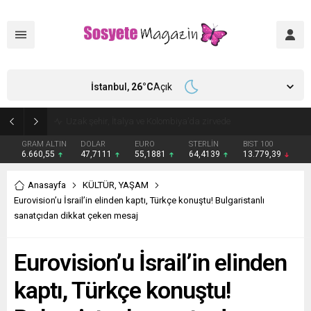
İstanbul,
26
°C
Açık
Aşkları sette başladı! Serra Arıtürk’ten sevgilisi Aytaç Şaşmaz’a romantik kutlama
GRAM ALTIN
DOLAR
EURO
STERLİN
BIST 100
6.660,55
47,7111
55,1881
64,4139
13.779,39
Anasayfa
KÜLTÜR
,
YAŞAM
Eurovision’u İsrail’in elinden kaptı, Türkçe konuştu! Bulgaristanlı
sanatçıdan dikkat çeken mesaj
Eurovision’u İsrail’in elinden
kaptı, Türkçe konuştu!