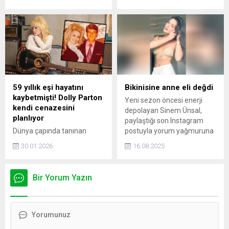
çocukları için bir araya
satışa sunulacak.
gelmeye devam ediyor. İkili,
tatile gittikleri Portekiz'den
aile pozunu Instagram'dan
paylaştı. Paylaşım sonrası
çiftin barıştıkları iddia edildi.
Pelin Akil'den iddiaların
ardından açıklama geldi.
59 yıllık eşi hayatını
Bikinisine anne eli değdi
kaybetmişti! Dolly Parton
Yeni sezon öncesi enerji
kendi cenazesini
depolayan Sinem Ünsal,
planlıyor
paylaştığı son Instagram
Dünya çapında tanınan
postuyla yorum yağmuruna
country müziği efsanesi
tutuldu.
30.01.2026
16.08.2025
Dolly Parton, geçtiğimiz yıl
49 yıllık eşi Carl Dean’i
kaybetmişti. Parton'ın sessiz
Bir Yorum Yazın
sedasız kendi cenaze töreni
için hazırlık yaptığı
konuşuluyor.