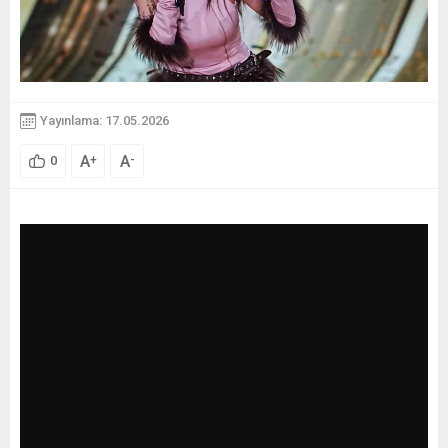
Yayınlama: 17.05.2026
A
A
+
-
0