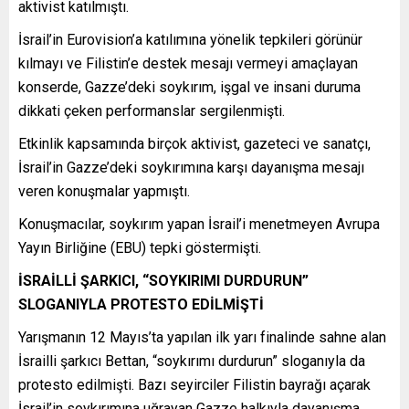
aktivist katılmıştı.
İsrail’in Eurovision’a katılımına yönelik tepkileri görünür
kılmayı ve Filistin’e destek mesajı vermeyi amaçlayan
konserde, Gazze’deki soykırım, işgal ve insani duruma
dikkati çeken performanslar sergilenmişti.
Etkinlik kapsamında birçok aktivist, gazeteci ve sanatçı,
İsrail’in Gazze’deki soykırımına karşı dayanışma mesajı
veren konuşmalar yapmıştı.
Konuşmacılar, soykırım yapan İsrail’i menetmeyen Avrupa
Yayın Birliğine (EBU) tepki göstermişti.
İSRAİLLİ ŞARKICI, “SOYKIRIMI DURDURUN”
SLOGANIYLA PROTESTO EDİLMİŞTİ
Yarışmanın 12 Mayıs’ta yapılan ilk yarı finalinde sahne alan
İsrailli şarkıcı Bettan, “soykırımı durdurun” sloganıyla da
protesto edilmişti. Bazı seyirciler Filistin bayrağı açarak
İsrail’in soykırımına uğrayan Gazze halkıyla dayanışma