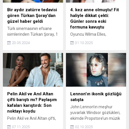
Bir aydır zatürre tedavisi
4. kez anne olmuştu! Fit
gören Türkan Şoray’dan
haliyle dikkat çekti:
güzel haber geldi
Günler sonra eski
formuna kavuştu
Türk sinemasının efsane
isimlerinden Türkan Şoray, 1
Oyuncu Wilma Elles,
ay önce zatürreye
dördüncü kez anne olmanın
23.05.2024
31.10.2025
yakalandı. Günlerdir tedavi
sevincini yaşıyor. Çiçeği
gören usta oyuncu, yaptığı
burnunda anne, doğumda
açıklamada iyileştiğinin
aldığı fazla kilolarından
müjdesini verdi.
günler içinde kurtuldu. Elles,
formda haliyle dikkat çekti.
Pelin Akil ve Anıl Altan
Lennon’ın ikonik gözlüğü
çifti barıştı mı? Paylaşım
satışta
kafaları karıştırdı: Son
John Lennon’ın meşhur
noktayı koydu
yuvarlak Windsor gözlükleri,
Pelin Akil ve Anıl Altan çifti,
ekimde Propstore’un müzik
boşanmalarına rağmen
hatıraları müzayedesinde
07.11.2025
02.10.2025