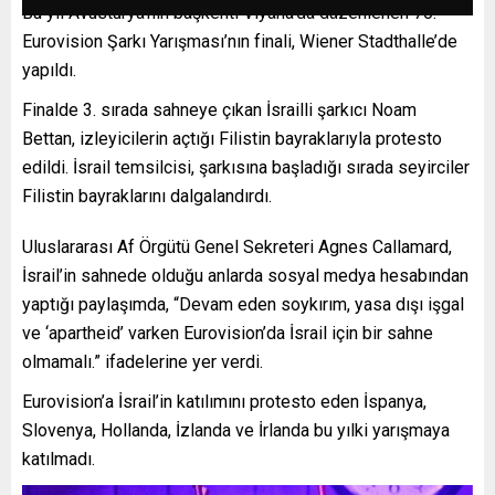
Bu yıl Avusturya’nın başkenti Viyana’da düzenlenen 70.
Eurovision Şarkı Yarışması’nın finali, Wiener Stadthalle’de
yapıldı.
Finalde 3. sırada sahneye çıkan İsrailli şarkıcı Noam
Bettan, izleyicilerin açtığı Filistin bayraklarıyla protesto
edildi. İsrail temsilcisi, şarkısına başladığı sırada seyirciler
Filistin bayraklarını dalgalandırdı.
Uluslararası Af Örgütü Genel Sekreteri Agnes Callamard,
İsrail’in sahnede olduğu anlarda sosyal medya hesabından
yaptığı paylaşımda, “Devam eden soykırım, yasa dışı işgal
ve ‘apartheid’ varken Eurovision’da İsrail için bir sahne
olmamalı.” ifadelerine yer verdi.
Eurovision’a İsrail’in katılımını protesto eden İspanya,
Slovenya, Hollanda, İzlanda ve İrlanda bu yılki yarışmaya
katılmadı.