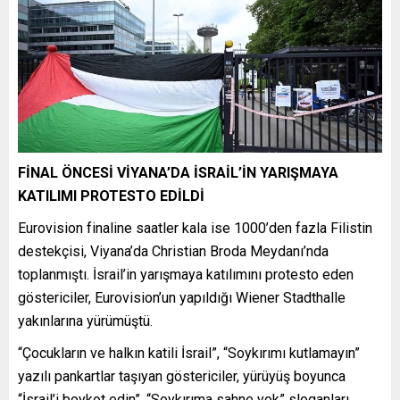
FİNAL ÖNCESİ VİYANA’DA İSRAİL’İN YARIŞMAYA
KATILIMI PROTESTO EDİLDİ
Eurovision finaline saatler kala ise 1000’den fazla Filistin
destekçisi, Viyana’da Christian Broda Meydanı’nda
toplanmıştı. İsrail’in yarışmaya katılımını protesto eden
göstericiler, Eurovision’un yapıldığı Wiener Stadthalle
yakınlarına yürümüştü.
“Çocukların ve halkın katili İsrail”, “Soykırımı kutlamayın”
yazılı pankartlar taşıyan göstericiler, yürüyüş boyunca
“İsrail’i boykot edin”, “Soykırıma sahne yok” sloganları