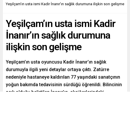
Yeşilçam’ın usta ismi Kadir İnanır’ın sağlık durumuna ilişkin son gelişme
Yeşilçam’ın usta ismi Kadir
İnanır’ın sağlık durumuna
ilişkin son gelişme
Yeşilçam’ın usta oyuncusu Kadir İnanır’ın sağlık
durumuyla ilgili yeni detaylar ortaya çıktı. Zatürre
nedeniyle hastaneye kaldırılan 77 yaşındaki sanatçının
yoğun bakımda tedavisinin sürdüğü öğrenildi. Bilincinin
açık olduğu belirtilen İnanır’ın, akciğerlerindeki
enfeksiyon nedeniyle nefes almakta ve konuşmakta
güçlük çektiği ifade edildi. Hayranlarını korkutan
gelişmenin ardından gözler hastaneden gelecek yeni
açıklamalara çevrildi.