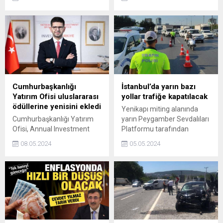
6Anın logosunu
ortasında kalarak
belirlediklerini açıkladı.
göğsünden vurulan İnayet
S.’nin (61) hayati tehlikesi
devam ediyor.
Cumhurbaşkanlığı
İstanbul’da yarın bazı
Yatırım Ofisi uluslararası
yollar trafiğe kapatılacak
ödüllerine yenisini ekledi
Yenikapı miting alanında
Cumhurbaşkanlığı Yatırım
yarın Peygamber Sevdalıları
Ofisi, Annual Investment
Platformu tarafından
Meeting (AIM) çerçevesinde
düzenlenecek Mevlidi Nebi
08.05.2024
05.05.2024
Abu Dabide düzenlenen
programı nedeniyle saat
2024 AIM Yatırım
09.00’dan itibaren
Ödüllerinde, dünyanın en
kapatılacak yollar ve
başarılı yatırım ajansları
alternatif güzergahlar
arasında yer alarak ödüle
açıklandı.
layık görüldü.