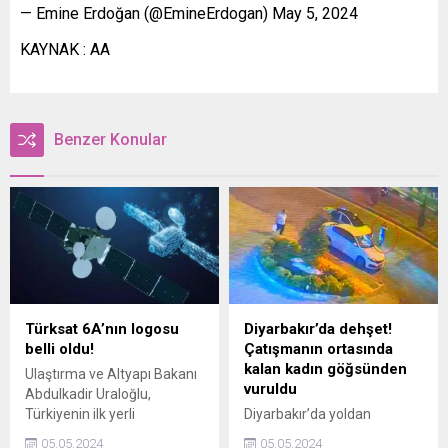
— Emine Erdoğan (@EmineErdogan) May 5, 2024
KAYNAK : AA
Benzer Konular
Türksat 6A’nın logosu
Diyarbakır’da dehşet!
belli oldu!
Çatışmanın ortasında
kalan kadın göğsünden
Ulaştırma ve Altyapı Bakanı
vuruldu
Abdulkadir Uraloğlu,
Türkiyenin ilk yerli
Diyarbakır’da yoldan
haberleşme uydusu Türksat
geçerken çatışmanın
05.05.2024
05.05.2024