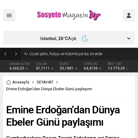
İstanbul,
26
°C
Açık
Uzak şehir, İtalya ve Kolombiya’da zirvede
GRAM ALTIN
DOLAR
EURO
STERLİN
BIST 100
6.660,55
47,7111
55,1881
64,4139
13.779,39
Anasayfa
SEYAHAT
Emine Erdoğan’dan Dünya Ebeler Günü paylaşımı
Emine Erdoğan’dan Dünya
Ebeler Günü paylaşımı