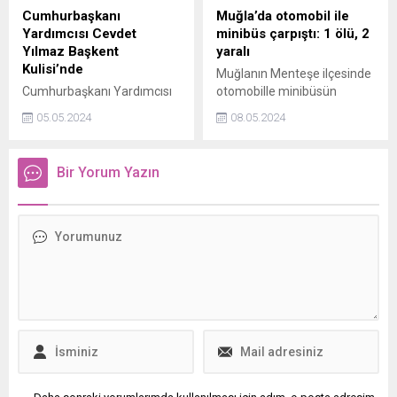
Cumhurbaşkanı
Muğla’da otomobil ile
Yardımcısı Cevdet
minibüs çarpıştı: 1 ölü, 2
Yılmaz Başkent
yaralı
Kulisi’nde
Muğlanın Menteşe ilçesinde
Cumhurbaşkanı Yardımcısı
otomobille minibüsün
Cevdet Yılmaz, Kanal7
çarpışması sonucu 1 kişi
05.05.2024
08.05.2024
Ankara Temsilcisi ve Haber7
hayatını kaybetti, 2 kişi
Yazarı Mehmet Acetin
yaralandı.
gündeme ilişkin sorularını
Bir Yorum Yazın
yanıtladı. Yılmaz,
ekonomideki adımlara ilişkin
açıklamalarda bulunurken;
enflasyonda düşüş için de
tarih verdi.