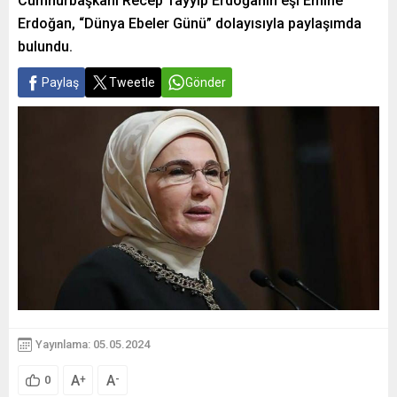
Cumhurbaşkanı Recep Tayyip Erdoğanın eşi Emine
Erdoğan, “Dünya Ebeler Günü” dolayısıyla paylaşımda
bulundu.
Paylaş
Tweetle
Gönder
Yayınlama: 05.05.2024
A
A
+
-
0