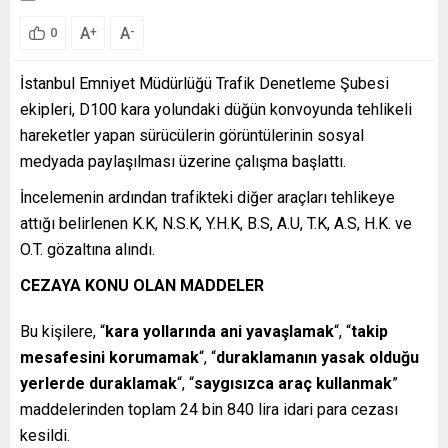
A
A
+
-
0
İstanbul Emniyet Müdürlüğü Trafik Denetleme Şubesi
ekipleri, D100 kara yolundaki düğün konvoyunda tehlikeli
hareketler yapan sürücülerin görüntülerinin sosyal
medyada paylaşılması üzerine çalışma başlattı.
İncelemenin ardından trafikteki diğer araçları tehlikeye
attığı belirlenen K.K, N.S.K, Y.H.K, B.S, A.U, T.K, A.S, H.K. ve
O.T. gözaltına alındı.
CEZAYA KONU OLAN MADDELER
Bu kişilere, “
kara yollarında ani yavaşlamak
“, “
takip
mesafesini korumamak
“, “
duraklamanın yasak olduğu
yerlerde duraklamak
“, “
saygısızca araç kullanmak
”
maddelerinden toplam 24 bin 840 lira idari para cezası
kesildi.