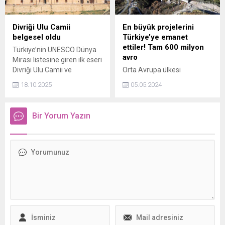
Divriği Ulu Camii
En büyük projelerini
belgesel oldu
Türkiye’ye emanet
ettiler! Tam 600 milyon
Türkiye’nin UNESCO Dünya
avro
Mirası listesine giren ilk eseri
Divriği Ulu Camii ve
Orta Avrupa ülkesi
Darüşşifası belgesel oluyor.
Slovenya, 600 milyon avro
18.10.2025
05.05.2024
yatırım bedeli bulunan en
stratejik dev projesini
Türkiyeye emanet etti.
Bir Yorum Yazın
Türkiyeye emanet edilen
projesinin 2026da hizmete
açılması planlanıyor.