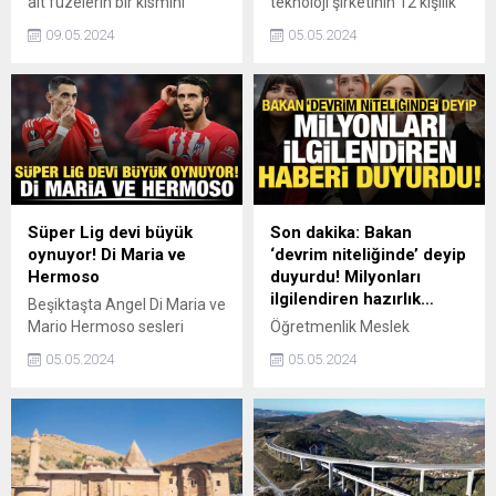
ait füzelerin bir kısmını
teknoloji şirketinin 12 kişilik
düşürdüğünü duyurdu. Şam
takımının elinden çıkan
09.05.2024
05.05.2024
yönetimi, saldırı sonucu
yapay zeka arkadaşı Gipi,
maddi hasar meydana
kısa sürede birçok ülkede
geldiğini aktardı.
popüler hale geldi.
Süper Lig devi büyük
Son dakika: Bakan
oynuyor! Di Maria ve
‘devrim niteliğinde’ deyip
Hermoso
duyurdu! Milyonları
ilgilendiren hazırlık…
Beşiktaşta Angel Di Maria ve
Mario Hermoso sesleri
Öğretmenlik Meslek
yükseliyor. Siyah-Beyazlılar,
Kanunu’nda devrim
05.05.2024
05.05.2024
Di Maria ve Hermoso ile
niteliğinde düzenlemeler
görüşmelere başlıyor.
yapılacağını söyleyen Milli
Eğitim Bakanı Yusuf Tekin,
üzerinde çalıştıkları taslağın
ayrıntılarını anlattı.