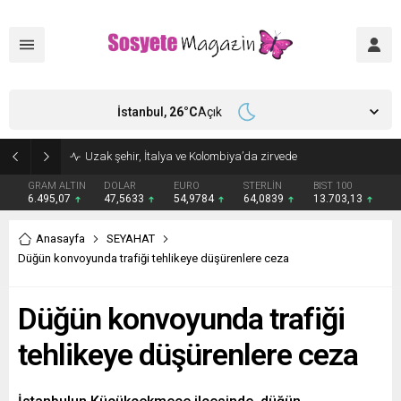
İstanbul,
26
°C
Açık
Aşkları sette başladı! Serra Arıtürk’ten sevgilisi Aytaç Şaşmaz’a romantik kutlama
GRAM ALTIN
DOLAR
EURO
STERLİN
BIST 100
6.495,07
47,5633
54,9784
64,0839
13.703,13
Anasayfa
SEYAHAT
Düğün konvoyunda trafiği tehlikeye düşürenlere ceza
Düğün konvoyunda trafiği
tehlikeye düşürenlere ceza