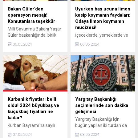
Bakan Güler’den
Uyurken baş ucuna limon
operasyon mesajı!
kesip koymanın faydaları:
Komutanlara teşekkür
Odaya limon koymanın
mucizesi!
Millî Savunma Bakanı Yaşar
Güler başkanlığında; birlik
İçeceklerde, yemeklerde ve
komutanlarıyla toplantı
salatalarda oldukça sık
06.05.2024
06.05.2024
gerçekleştirildi. Bakan Güler,
kullanılan limonun tercih
önemli mesajlar verdi.
edildiği tek alan mutfakla
sınırlı kalmıyor. Yapılan
araştırmalara göre limonun
insan sağlığına pek çok
olumlu etkisi bulunuyor.
Üstelik bu etkileri
görebilmek için limonu
sadece kesmeniz yeterli.
Kurbanlık fiyatları belli
Yargıtay Başkanlığı
Nasıl mı? İşte, uyurken
oldu! 2024 büyükbaş ve
seçimlerinde son dakika
başucuna limon koymanın
küçükbaş fiyatları ne
gelişmesi
faydaları!
kadar?
Yargıtay Başkanlığı için
Kurban Bayramı’na sayılı
bugün yapılan iki turdan da
günler kala kurbanlık
sonuç çıkmadı. Seçimlere,
07.05.2024
08.05.2024
fiyatları belli olmaya başladı.
13 Mayıs’ta 36. turla devam