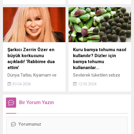
Büyükbaş ve küçükbaş
edilecek.
kurbanlıkların illere göre
ortalama fiyatları belli oldu.
İstanbulda ortalama
büyükbaş bir hayvanın canlı
kilogram fiyatının 280 ila
340 TL arasında, küçükbaşın
ise 250 ila 300 TL arasında
Şarkıcı Zerrin Özer en
Kuru bamya tohumu nasıl
olacağı düşünülüyor. Peki
büyük korkusunu
kullanılır? Dizler için
2024 kurbanlık fiyatları ne
açıkladı! ‘Rabbime dua
bamya tohumu
kadar?
ettim’
kullananlar…
Dünya Tatlısı, Kıyamam ve
Sevilerek tüketilen sebze
Basit Numaralar gibi dillere
yemeklerinden olan
30.04.2026
12.05.2024
pelesenk olan eserlere imza
bamyanın birçok faydası
atan başarılı sanatçı Zerrin
bulunuyor. Sadece
Özer, hayatındaki en büyük
kendisinin değil tohumunun
Bir Yorum Yazın
korkusunu açıkladı.
da o kadar çok faydası var ki
saymakla bitmiyor. Bamya
tohumunun faydaları
nelerdir, kuru bamya
tohumu nasıl kullanılır