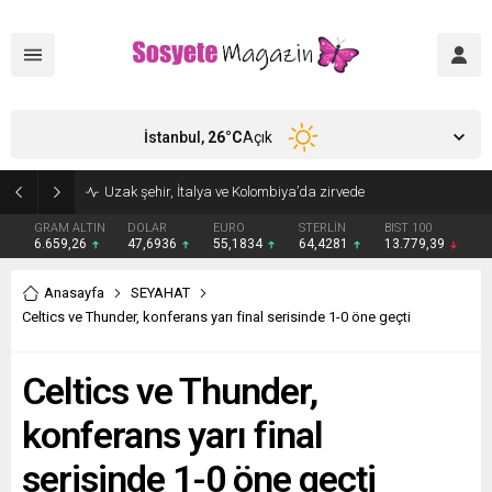
İstanbul,
26
°C
Açık
Aşkları sette başladı! Serra Arıtürk’ten sevgilisi Aytaç Şaşmaz’a romantik kutlama
GRAM ALTIN
DOLAR
EURO
STERLİN
BIST 100
6.659,26
47,6936
55,1834
64,4281
13.779,39
Anasayfa
SEYAHAT
Celtics ve Thunder, konferans yarı final serisinde 1-0 öne geçti
Celtics ve Thunder,
konferans yarı final
serisinde 1-0 öne geçti