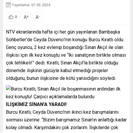
Yayınlama: 07.05.2024
A
A
+
-
0
NTV ekranlarında hafta içi her gün yayınlanan Bambaşka
Sohbetler’de Ceyda Düvenci’nin konuğu Burcu Kıratlı oldu.
Genç oyuncu, 2 kez evlenip boşandığı Sinan Akçıl ile olan
ilişkisi için ilk kez konuştu ve “İki sanatçının birlikte olması
çok tehlikeli!” dedi. Kıratlı, Sinan Akçıl’la birlikte olduğu
dönemde ilişkinin gücüyle kabul etmediği projeler
olduğunu, bunun ilişkisine de kötü yansıdığını söyledi.
İLİŞKİMİZ SİNAN’A YARADI!
Burcu Kıratlı, Ceyda Düvenci’nin ikinci kez barışmalarını
sorması üzerine: “Bizim barışmamız Sinan’ın anlattığı kadar
kolay olmadı. Karşımdakini çok zorlarım. İlişkilerde çok