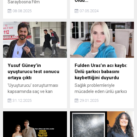
Oldu…
Saraybosna Film
Festivali’nde Willem
İlk kez stadyum konseri
08.08.2025
07.05.2024
Dafoe’ya “sinemaya
verecek Ajda Pekkan'a
olağanüstü katkılardan
sahnede kimler eşlik
dolayı” Saraybosna’nın Kalbi
edecek? İşte detaylar...
Onur Ödülü verilecek.
Yusuf Güney’in
Fulden Uras’ın acı kaybı:
uyuşturucu test sonucu
Ünlü şarkıcı babasını
ortaya çıktı
kaybettiğini duyurdu
'Uyuşturucu' soruşturması
Sağlık problemleriyle
kapsamında saç ve kan
mücadele eden ünlü şarkıcı
örneği alınan şarkıcı Yusuf
Fulden Uras, babasını
31.12.2025
29.01.2025
Güney'in test sonucu pozitif
kaybettiğini sosyal medya
çıktı.
üzerinden duyurdu. Uras,
babasının vefat haberini
''Babacığımı kaybettik.
Doyamadım sana babam''
sözleriyle paylaştı.