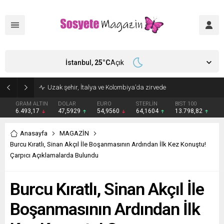
İstanbul,
25
°C
Açık
Aşkları sette başladı! Serra Arıtürk’ten sevgilisi Aytaç Şaşmaz’a romantik kutlama
GRAM ALTIN
DOLAR
EURO
STERLİN
BIST 100
6.493,17
47,5929
54,9560
64,1604
13.798,82
Anasayfa
MAGAZİN
Burcu Kıratlı, Sinan Akçıl İle Boşanmasının Ardından İlk Kez Konuştu!
Çarpıcı Açıklamalarda Bulundu
Burcu Kıratlı, Sinan Akçıl İle
Boşanmasının Ardından İlk