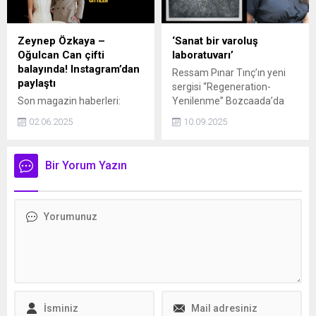
Zeynep Özkaya –
‘Sanat bir varoluş
Oğulcan Can çifti
laboratuvarı’
balayında! Instagram’dan
Ressam Pınar Tınç’ın yeni
paylaştı
sergisi “Regeneration-
Son magazin haberleri:
Yenilenme” Bozcaada’da
Sihirli Annem'in Çilek'i
kapılarını açtı. Ruh, zihin ve
02.06.2025
10.09.2025
Zeynep Özkaya evlendikten
beden üzerine düşünen
sonra Dubai'ye balayına gitti.
sanatçı, “Yok oluşun
İşte yeni pozları...
karanlığından korkmayın,
Bir Yorum Yazın
çünkü orada yeni bir
varoluşun tohumları gizli”
diyor.