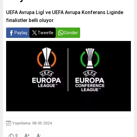
UEFA Avrupa Ligİ ve UEFA Avrupa Konferans Liginde
finalistler belli oluyor.
Paylaş
Tweetle
Gönder
Yayınlama: 08.05.2024
A
A
+
-
0