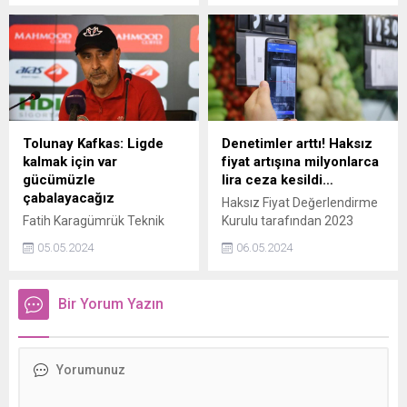
mentörlük desteğiyle yapay
zeka ve veri bilimi
konusunda bilgi seviyelerini
derinleştirdi.
Tolunay Kafkas: Ligde
Denetimler arttı! Haksız
kalmak için var
fiyat artışına milyonlarca
gücümüzle
lira ceza kesildi…
çabalayacağız
Haksız Fiyat Değerlendirme
Fatih Karagümrük Teknik
Kurulu tarafından 2023
Direktörü Tolunay Kafkas,
yılında fahiş fiyat artışı ve
05.05.2024
06.05.2024
Kayserispor maçının
stokçuluk yaptığı tespit
ardından yaptığı
edilen işletmelere 355
açıklamada, "Önümüzdeki
milyon 804 bin 957 lira idari
Bir Yorum Yazın
üç tane kritik maç var. Artı
para cezası uygulandı.
bir kupa maçı var. Ligde
kalmak için var gücümüzle
çabalayacağız" dedi.