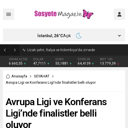
İstanbul,
26
°C
Açık
Aşkları sette başladı! Serra Arıtürk’ten sevgilisi Aytaç Şaşmaz’a romantik kutlama
GRAM ALTIN
DOLAR
EURO
STERLİN
BIST 100
6.660,55
47,7111
55,1881
64,4139
13.779,39
Anasayfa
SEYAHAT
Avrupa Ligi ve Konferans Ligi’nde finalistler belli oluyor
Avrupa Ligi ve Konferans
Ligi’nde finalistler belli
oluyor