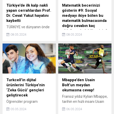
Türkiye’de ilk kalp nakli
Matematik becerinizi
yapan cerrahlardan Prof.
gösterin #9: Sosyal
Dr. Cevat Yakut hayatını
medyayı ikiye bölen bu
kaybetti
matematik bulmacasında
doğru cevabın kaç
TÜRKİYE ve dünyanın önde
olduğunu bulabilir misin?
gelen kalp doktorlarından
08.05.2024
08.05.2024
Koşuyolu Yüksek İhtisas
Beyninizi harekete
Eğitim ve Araştırma
geçirerek, doğru cevabın kaç
Hastanesi Kurucu Başhekimi
oluğunu bulmanız için
Prof. Dr. Cevat Yakut, 82
hazırlanan bu matematik
yaşında hayatını kaybetti.
zeka testi bulmacası, sosyal
medyayı ikiye böldü.
Bakalım siz doğru cevabın
kaç olduğunu bularak hatalı
cevap verenlerin arasından
Turkcell’in dijital
Mbappe’den Usain
sıyrılabilecek misiniz?
ürünlerini Türkiye’nin
Bolt’un meydan
‘Zeka Gücü’ gençleri
okumasına cevap!
geliştirecek
Fransız yıldız Kylian Mbappe,
Öğrenciler program
tarihin en hızlı insanı Usain
sırasında eğitmenler ve
Bolt ile 100 metre yarışmayı
05.05.2024
06.05.2024
şirket çalışanlarının verdiği
kabul etti.