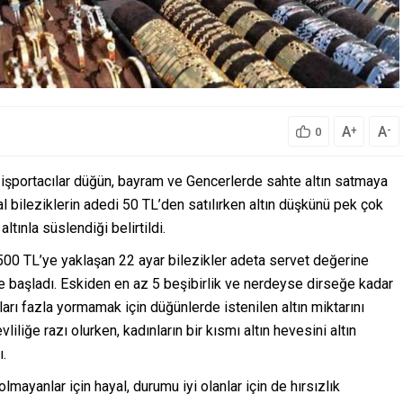
A
A
+
-
0
da işportacılar düğün, bayram ve Gencerlerde sahte altın satmaya
l bileziklerin adedi 50 TL’den satılırken altın düşkünü pek çok
ltınla süslendiği belirtildi.
 2500 TL’ye yaklaşan 22 ayar bilezikler adeta servet değerine
e başladı. Eskiden en az 5 beşibirlik ve nerdeyse dirseğe kadar
ları fazla yormamak için düğünlerde istenilen altın miktarını
iliğe razı olurken, kadınların bir kısmı altın hevesini altın
.
lmayanlar için hayal, durumu iyi olanlar için de hırsızlık