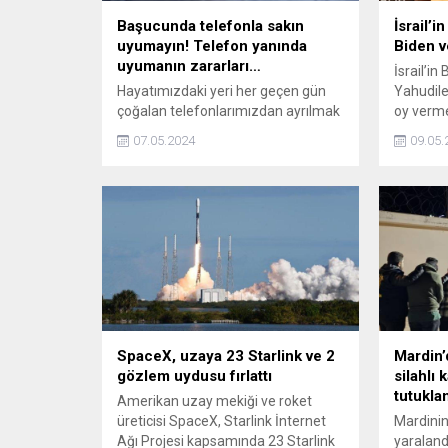
Başucunda telefonla sakın
İsrail’
uyumayın! Telefon yanında
Biden v
uyumanın zararları…
İsrail’in
Hayatımızdaki yeri her geçen gün
Yahudile
çoğalan telefonlarımızdan ayrılmak
oy verme
istemeyip yatağımıza kadar
savundu
07.05.2024
09.05.
getiriyoruz. Uykuya dalmamızda
bile eşlik eden telefonlarımız
aslında bilmediğimiz zararları da
beraberinde getiriyor. Peki, uyurken
telefon ne kadar uzakta olmalı?
Telefon radyasyon yayar mı?
SpaceX, uzaya 23 Starlink ve 2
Mardin’
gözlem uydusu fırlattı
silahlı
tutukla
Amerikan uzay mekiği ve roket
üreticisi SpaceX, Starlink İnternet
Mardinin 
Ağı Projesi kapsamında 23 Starlink
yaralandı