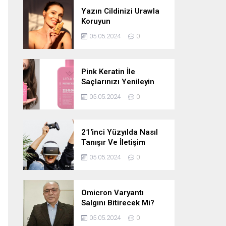
Yazın Cildinizi Urawla
Koruyun
05.05.2024
0
Pink Keratin İle
Saçlarınızı Yenileyin
05.05.2024
0
21'inci Yüzyılda Nasıl
Tanışır Ve İletişim
Kurarız Ve Metaverse
05.05.2024
0
Bunu Yakın Zamanda
Neden
Değiştirmeyecektir
Omicron Varyantı
Salgını Bitirecek Mi?
05.05.2024
0