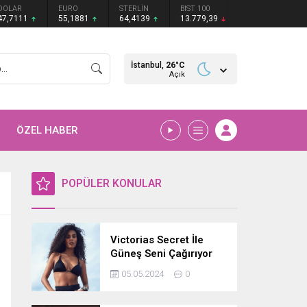
DOLAR
EURO
STERLİN
BIST 100
47,7111
55,1881
64,4139
13.779,39
İstanbul,
26
°C
Açık
ÖZEL HABER
POPÜLER KONULAR
Victorias Secret İle
Güneş Seni Çağırıyor
05.05.2024
0