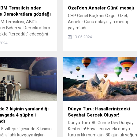
in BM Temsilcisinden
Özel’den Anneler Günü mesajı
e Demokratlara gözdağı
CHP Genel Başkanı Özgür Özel,
 BM Temsilcisi, ABD’li
Anneler Günü dolayısıyla mesaj
rin Biden ve Demokratlara
yayımladı.
kte "tereddüt" edeceğini
13.05.2024
.
2024
de 3 kişinin yaralandığı
Dünya Turu: Hayallerinizdeki
 kavgada 4 şüpheli
Seyahat Gerçek Oluyor!
ndı
Dünya Turu: 80 Günde Dev Dünyayı
Kızıltepe ilçesinde 3 kişinin
Keşfedin! Hayallerinizdeki dünya
ğı silahlı kavgaya ilişkin
turu artık mümkün! 80 günlük yoğu