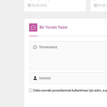
ve 2 dünya gözlem uydusunu uzaya
yakalana
05.05.2024
07.05.
gönderdi.
Bir Yorum Yazın
Daha sonraki yorumlarımda kullanılması için adım, e-p