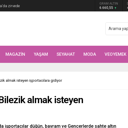
GRAM ALTIN
6.660,55
MAGAZİN
YAŞAM
SEYAHAT
MODA
VEOYEMEK
lezik almak isteyen işportacılara gidiyor
: Bilezik almak isteyen
n’da işportacılar düğün, bayram ve Gencerlerde sahte altın