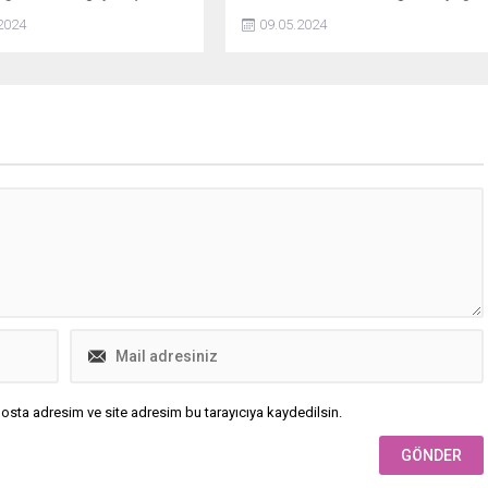
n 4 şüpheli tutuklandı.
bir program ile dünyanın en önemli
2024
09.05.2024
destinasyonlarını gezebilir,
unutulmaz anılar biriktirebilirsiniz.
Bu turda, Avrupanın tarihi
şehirlerinden Asyanın egzotik
köşelerine, Amerikanın canlı
metropollerinden Afrikanın
büyüleyici vahşi doğasına kadar
uzanan geniş bir coğrafyayı
keşfedeceksiniz.
osta adresim ve site adresim bu tarayıcıya kaydedilsin.