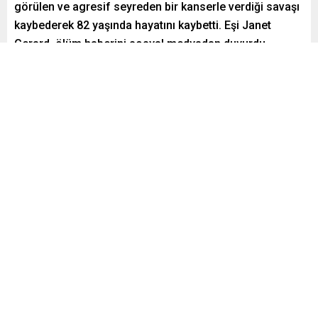
görülen ve agresif seyreden bir kanserle verdiği savaşı
kaybederek 82 yaşında hayatını kaybetti. Eşi Janet
Gerard, ölüm haberini sosyal medyadan duyurdu.
Paylaş
Tweetle
Gönder
Yayınlama: 18.12.2025
A
A
+
-
0