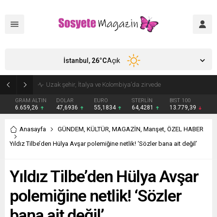
İstanbul,
26
°C
Açık
Aşkları sette başladı! Serra Arıtürk’ten sevgilisi Aytaç Şaşmaz’a romantik kutlama
GRAM ALTIN
DOLAR
EURO
STERLİN
BIST 100
6.659,26
47,6936
55,1834
64,4281
13.779,39
Anasayfa
GÜNDEM
,
KÜLTÜR
,
MAGAZİN
,
Manşet
,
ÖZEL HABER
Yıldız Tilbe’den Hülya Avşar polemiğine netlik! ‘Sözler bana ait değil’
Yıldız Tilbe’den Hülya Avşar
polemiğine netlik! ‘Sözler
bana ait değil’