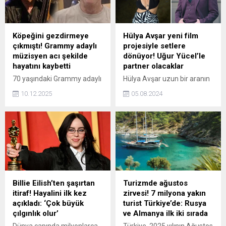
şirket, kaliteli ve güvenilir
gezdiği anlarla sürdüren
hizmet anlayışıyla sektörde
ünlü çiftin kareleri kısa
kalıcı bir yer edinmeyi
sürede beğeni yağmuruna
hedefliyor.
tutuldu.
Köpeğini gezdirmeye
Hülya Avşar yeni film
çıkmıştı! Grammy adaylı
projesiyle setlere
müzisyen acı şekilde
dönüyor! Uğur Yücel’le
hayatını kaybetti
partner olacaklar
70 yaşındaki Grammy adaylı
Hülya Avşar uzun bir aranın
müzisyen Roderick “Rory”
ardından Aşkın Dünkü
10.12.2025
05.08.2024
Macleod, köpeğini
Çocukları filmiyle setlere
gezdirirken bir SUV aracın
dönüyor. Avşar, filmde usta
çarpması sonucu hayatını
oyuncu Uğur Yücel ile
kaybetti. Araç sürücüsü ise
partner olacak.
sabıkalı geçmişi ve yasa dışı
uyuşturucu bulundurma
kaydıyla gözaltına alındı.
Billie Eilish’ten şaşırtan
Turizmde ağustos
itiraf! Hayalini ilk kez
zirvesi! 7 milyona yakın
açıkladı: ‘Çok büyük
turist Türkiye’de: Rusya
çılgınlık olur’
ve Almanya ilk iki sırada