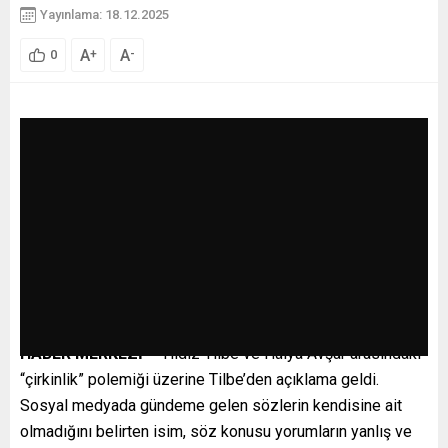
Yayınlama: 18.12.2025
A
A
+
-
0
HABER MERKEZİ –
Yıldız Tilbe ve Hülya Avşar arasındaki
“çirkinlik” polemiği üzerine Tilbe’den açıklama geldi.
Sosyal medyada gündeme gelen sözlerin kendisine ait
olmadığını belirten isim, söz konusu yorumların yanlış ve