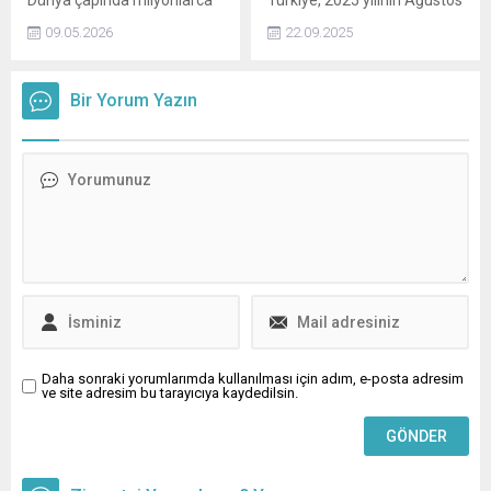
Dünya çapında milyonlarca
Türkiye, 2025 yılının Ağustos
dinleyiciye ulaşan ve
ayında turizmde önemli bir
09.05.2026
22.09.2025
hitleriyle müzik listelerini alt
başarıya daha imza attı.
üst eden Billie Eilish, hayalini
Kültür ve Turizm
ilk kez açıkladı. İşte
Bakanlığının verilerine göre,
Bir Yorum Yazın
detaylar...
geçtiğimiz ay ülkemizi
ziyaret eden yabancı sayısı
geçen yılın aynı ayına göre
yüzde 2 puanlık artışla 6
milyon 965 bin 343 kişiye
ulaştık.
Daha sonraki yorumlarımda kullanılması için adım, e-posta adresim
ve site adresim bu tarayıcıya kaydedilsin.