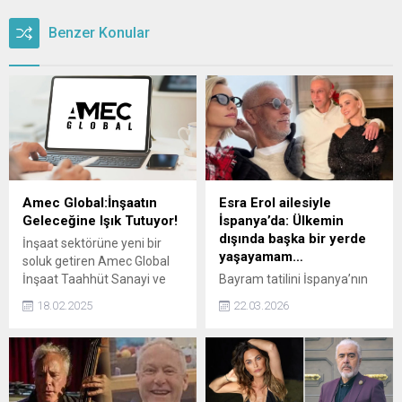
Benzer Konular
Amec Global:İnşaatın
Esra Erol ailesiyle
Geleceğine Işık Tutuyor!
İspanya’da: Ülkemin
dışında başka bir yerde
İnşaat sektörüne yeni bir
yaşayamam…
soluk getiren Amec Global
İnşaat Taahhüt Sanayi ve
Bayram tatilini İspanya’nın
Ticaret Limited Şirketi, 10
Barselona kentinde geçiren
18.02.2025
22.03.2026
milyon TL sermaye ile
Esra Erol ve eşi Ali Özbir,
Ataşehir'de Kadir Akgün
romantik pozlarıyla
tarafından kuruldu. Güçlü
takipçilerinin beğenisini
finansal altyapısı ve yenilikçi
topladı. Uçakta başlayan
vizyonuyla dikkat çeken
tatil paylaşımlarını ailece