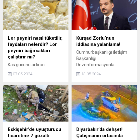
bulundu.
Lor peyniri nasıl tüketilir,
Kürşad Zorlu’nun
faydaları nelerdir? Lor
iddiasına yalanlama!
peyniri bağırsakları
Cumhurbaşkanlığı İletişim
çalıştırır mı?
Başkanlığı
Kas gücünü artıran
Dezenformasyonla
peynirlerin başında gelen bu
Mücadele Merkezi, İYİ Parti
07.05.2024
13.05.2024
peynir aynı zamanda
Ankara Milletvekili Kürşad
sporcuların da birinci tercihi.
Zorlunun iddialarına ilişkin
Protein bakımından oldukça
açıklama yaptı.
zengin olan lor peyniri kas
takviyesi de yapıyor. Peki lor
peyniri her gün yenir mi,
nasıl tüketilir?
Eskişehir’de uyuşturucu
Diyarbakır’da dehşet!
ticaretine 7 gözaltı
Çatışmanın ortasında