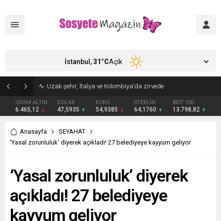
İstanbul,
31
°C
Açık
Aşkları sette başladı! Serra Arıtürk’ten sevgilisi Aytaç Şaşmaz’a romantik kutlama
GRAM ALTIN
DOLAR
EURO
STERLİN
BIST 100
6.465,12
47,5935
54,9385
64,1760
13.798,82
Anasayfa
SEYAHAT
‘Yasal zorunluluk’ diyerek açıkladı! 27 belediyeye kayyum geliyor
‘Yasal zorunluluk’ diyerek
açıkladı! 27 belediyeye
kayyum geliyor