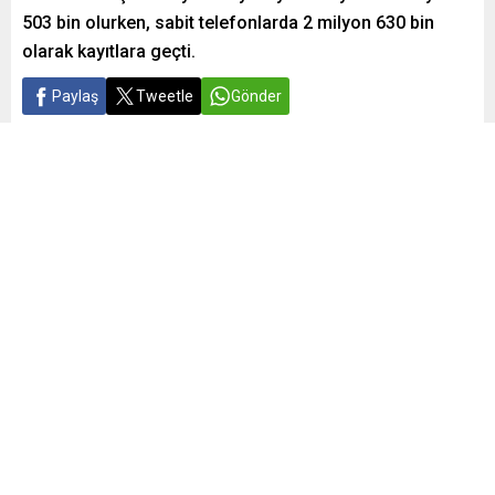
503 bin olurken, sabit telefonlarda 2 milyon 630 bin
olarak kayıtlara geçti.
Paylaş
Tweetle
Gönder
Yayınlama: 06.05.2024
A
A
+
-
0