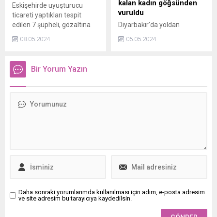
kalan kadın göğsünden
Eskişehirde uyuşturucu
vuruldu
ticareti yaptıkları tespit
edilen 7 şüpheli, gözaltına
Diyarbakır’da yoldan
alındı.
geçerken çatışmanın
08.05.2024
05.05.2024
ortasında kalarak
göğsünden vurulan İnayet
S.’nin (61) hayati tehlikesi
Bir Yorum Yazın
devam ediyor.
Daha sonraki yorumlarımda kullanılması için adım, e-posta adresim
ve site adresim bu tarayıcıya kaydedilsin.