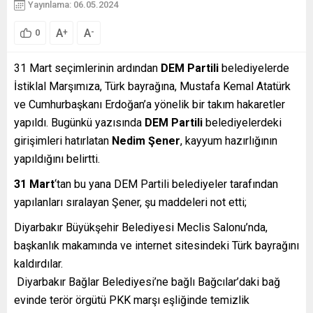
Yayınlama: 06.05.2024
A
A
+
-
0
31 Mart seçimlerinin ardından
DEM Partili
belediyelerde
İstiklal Marşımıza, Türk bayrağına, Mustafa Kemal Atatürk
ve Cumhurbaşkanı Erdoğan’a yönelik bir takım hakaretler
yapıldı. Bugünkü yazısında
DEM Partili
belediyelerdeki
girişimleri hatırlatan
Nedim Şener
, kayyum hazırlığının
yapıldığını belirtti.
31 Mart
‘tan bu yana DEM Partili belediyeler tarafından
yapılanları sıralayan Şener, şu maddeleri not etti;
Diyarbakır Büyükşehir Belediyesi Meclis Salonu’nda,
başkanlık makamında ve internet sitesindeki Türk bayrağını
kaldırdılar.
Diyarbakır Bağlar Belediyesi’ne bağlı Bağcılar’daki bağ
evinde terör örgütü PKK marşı eşliğinde temizlik