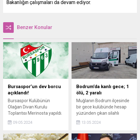
Bakanlığın çalışmaları da devam ediyor.
Benzer Konular
Bursaspor’un dev borcu
Bodrum’da kanlı gece; 1
açıklandı!
ölü, 2 yaralı
Bursaspor Kulübünün
Muğlanın Bodrum ilçesinde
Olağan Divan Kurulu
bir gece kulübünde hesap
Toplantısı Merinosta yapıldı.
yüzünden çıkan silahlı
Toplantıya katılan Bursa
kavgada 1 kişi öldü, 2 kişi
09.05.2024
13.05.2024
Büyükşehir Belediye
yaralandı.
Başkanı Mustafa Bozbey,
kenetlenme çağrısında