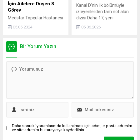
ayakkabıları tercih etmek
İçin Ailelere Düşen 8
Kanal D’nin ilk bölümüyle
mümkün olmayabilir. Ancak
Görev
izleyenlerden tam not alan
konfor...
Medstar Topçular Hastanesi
dizisi Daha 17, yeni
Beyin, Sinir ve Omurilik
bölümleriyle kendi gün ve
05.05.2024
05.06.2026
Cerrahisi Bölümü’nden Op.
saatinde sadece Kanal D
Dr. Recep Eken, çocukluk
ekranında izleyiciyle
çağında görülen kafa
buluşacak.
Bir Yorum Yazın
travmaları ve dikkat
edilmesi gerekenler
hakkında bilgi verdi.
Daha sonraki yorumlarımda kullanılması için adım, e-posta adresim
ve site adresim bu tarayıcıya kaydedilsin.