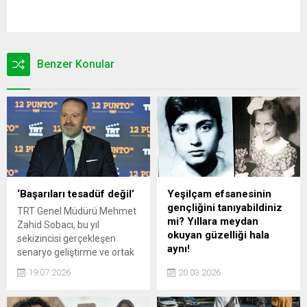
Benzer Konular
‘Başarıları tesadüf değil’
Yeşilçam efsanesinin
gençliğini tanıyabildiniz
TRT Genel Müdürü Mehmet
mi? Yıllara meydan
Zahid Sobacı, bu yıl
okuyan güzelliği hala
sekizincisi gerçekleşen
aynı!
senaryo geliştirme ve ortak
yapım platformu ‘TRT 12
Yeşilçam’ın unutulmaz
19.07.2026
20.03.2026
Punto’ kapsamında
yıldızlarından birinin gençlik
sinemasının önde gelen
fotoğrafı sosyal medyada