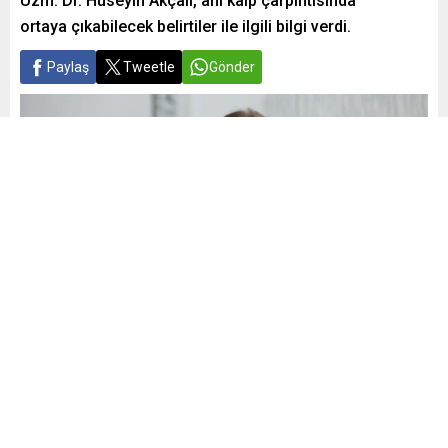
Uzm. Dr. Hüseyin Akçalı, ani kalp çarpıntısında
ortaya çıkabilecek belirtiler ile ilgili bilgi verdi.
Paylaş
Tweetle
Gönder
Yayınlama: 05.05.2024
A
A
+
-
0