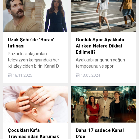
isimleriyle buluştu.
yeniden gündem oldu. Yıllar
geçse de değişmeyen
bakışlarıyla dikkat çeken
usta ismi tanımak ise pek
çok kişi için zor olmadı.
Uzak Şehir’de ‘Boran’
Günlük Spor Ayakkabı
fırtınası
Alırken Nelere Dikkat
Edilmeli?
Pazartesi akşamları
televizyon karşısındaki her
Ayakkabılar günün yoğun
iki izleyiciden birini Kanal D
temposunu ve spor
ekranında buluşturan Uzak
aktivitelerini konforlu bir
18.11.2025
13.05.2024
Şehir’de Boran fırtınası esti.
şekilde sürdürebilmek için
oldukça önemlidir. Zira
ayakkabının rahatsız bir
yapıya sahip olması tüm
günü mahvedebilir. Bunun
için günlük aktiviteleri
gerçekleştirirken rahat bir
ayakkabı tercih edilmelidir.
Tabii söz konusu giyim stili
Çocukları Kafa
Daha 17 sadece Kanal
olduğunda her zaman rahat
Travmasından Korumak
D’de