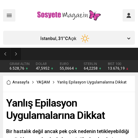
İstanbul,
31
°C
Açık
Aşkları sette başladı! Serra Arıtürk’ten sevgilisi Aytaç Şaşmaz’a romantik kutlama
GRAM ALTIN
DOLAR
EURO
STERLİN
BIST 100
6.528,76
47,5952
55,0664
64,2258
13.676,19
Anasayfa
YAŞAM
Yanlış Epilasyon Uygulamalarına Dikkat
Yanlış Epilasyon
Uygulamalarına Dikkat
Bir hastalık değil ancak pek çok nedenin tetikleyebildiği