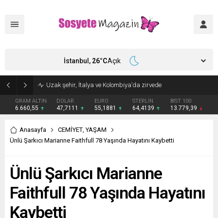
İstanbul,
26
°C
Açık
Uzak şehir, İtalya ve Kolombiya’da zirvede
GRAM ALTIN
DOLAR
EURO
STERLİN
BIST 100
6.660,55
47,7111
55,1881
64,4139
13.779,39
Anasayfa
CEMİYET
,
YAŞAM
Ünlü Şarkıcı Marianne Faithfull 78 Yaşında Hayatını Kaybetti
Ünlü Şarkıcı Marianne
Faithfull 78 Yaşında Hayatını
Kaybetti