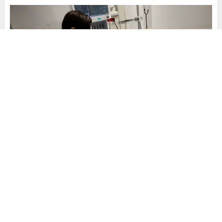
Yayınlama: 31.01.2025
A
A
+
-
0
Mersin’de 26 haftalıkken 380 gram ağırlığında prematüre
olarak dünyaya gelen Hira Su bebek, 155 günlük tedavinin
ardından taburcu edildi.