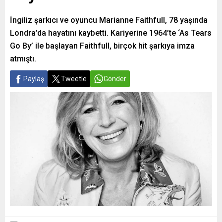
İngiliz şarkıcı ve oyuncu Marianne Faithfull, 78 yaşında
Londra’da hayatını kaybetti. Kariyerine 1964’te ‘As Tears
Go By’ ile başlayan Faithfull, birçok hit şarkıya imza
atmıştı.
Paylaş
Tweetle
Gönder