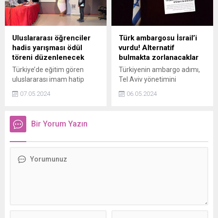
servis edilmiş" dedi.
büyükbaş bir hayvanın canlı
kilogram fiyatının 280 ila
340 TL arasında, küçükbaşın
ise 250 ila 300 TL arasında
Uluslararası öğrenciler
Türk ambargosu İsrail’i
olacağı düşünülüyor. Peki
hadis yarışması ödül
vurdu! Alternatif
2024 kurbanlık fiyatları ne
töreni düzenlenecek
bulmakta zorlanacaklar
kadar?
Türkiye’de eğitim gören
Türkiyenin ambargo adımı,
uluslararası imam hatip
Tel Aviv yönetimini
lisesi öğrencileri için hadis
telaşlandırdı. İsrail basınına
07.05.2024
06.05.2024
yarışması düzenlendi.
göre ülkede öncelikle inşaat
Dereceye giren öğrencilere
sektörü durma noktasına
8 Mayıs 2024 tarihinde İbn
gelecek. Türkiyenin
Bir Yorum Yazın
Haldun Üniversitesi’nde
ambargosu gıda fiyatlarını
düzenlenecek ödül töreniyle
yükseltecek.
hediyeleri takdim edilecek.