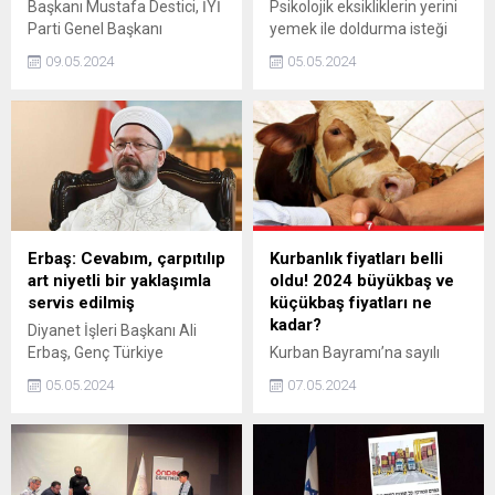
Başkanı Mustafa Destici, İYİ
Psikolojik eksikliklerin yerini
Parti Genel Başkanı
yemek ile doldurma isteği
Müsavat Dervişoğlunu parti
olan duygusal açlık, kişinin
09.05.2024
05.05.2024
genel merkezinde ziyaret
devamlı yemek yeme isteği
etti.
ile sonuçlanıyor. Mutsuzluk,
değersizlik ve gerginlik gibi
ruh hallerini barındıran
duygusal açlık nasıl anlaşılır
ve nasıl giderilir?
Erbaş: Cevabım, çarpıtılıp
Kurbanlık fiyatları belli
art niyetli bir yaklaşımla
oldu! 2024 büyükbaş ve
servis edilmiş
küçükbaş fiyatları ne
kadar?
Diyanet İşleri Başkanı Ali
Erbaş, Genç Türkiye
Kurban Bayramı’na sayılı
Forumunda göçmenlerle
günler kala kurbanlık
05.05.2024
07.05.2024
ilgili sözlerinin çarpıtıldığını
fiyatları belli olmaya başladı.
belirterek, "Verdiğim
Büyükbaş ve küçükbaş
cevabın başı ve sonu
kurbanlıkların illere göre
kesilerek, çarpıtılıp art niyetli
ortalama fiyatları belli oldu.
bir yaklaşımla medyaya
İstanbulda ortalama