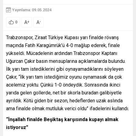
Yayınlama: 09.05.2024
A
A
+
-
0
Trabzonspor, Ziraat Türkiye Kupası yarı finalde rövanş
maçında Fatih Karagümrük’ü 4-0 mağlup ederek, finale
yükseldi. Mücadelenin ardından Trabzonspor Kaptanı
Uğurcan Çakır basın mensuplarına açıklamalarda bulundu.
İlk yarı tam istediklerini gibi oynayamadıklarını söyleyen
Çakır, “İlk yarı tam istediğimiz oyunu oynamasak da çok
acelemiz yoktu. Çünkü 1-0 öndeydik. Sonrasında ikinci
yarıda gelen gollerde, net bir skorla buradan galibiyetle
ayrıldık. Kötü giden bir sezon, hedeflerden uzak aslında
ama finalde olmak mutluluk verici oldu” ifadelerini kullandı.
“İnşallah finalde Beşiktaş karşısında kupayı almak
istiyoruz”