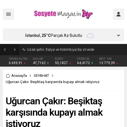
İstanbul,
25
°C
Parçalı Az Bulutlu
Aşkları sette başladı! Serra Arıtürk’ten sevgilisi Aytaç Şaşmaz’a romantik kutlama
GRAM ALTIN
DOLAR
EURO
STERLİN
BIST 100
6.659,91
47,7162
55,1827
64,4172
13.779,39
Anasayfa
SEYAHAT
Uğurcan Çakır: Beşiktaş karşısında kupayı almak istiyoruz
Uğurcan Çakır: Beşiktaş
karşısında kupayı almak
istiyoruz