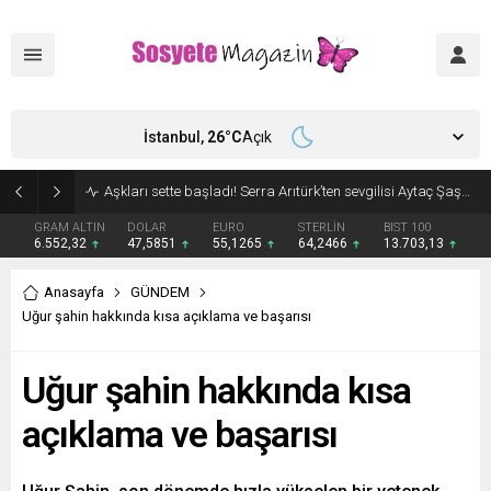
İstanbul,
26
°C
Açık
Aşkları sette başladı! Serra Arıtürk’ten sevgilisi Aytaç Şaşmaz’a romantik kutlama
GRAM ALTIN
DOLAR
EURO
STERLİN
BIST 100
6.552,32
47,5851
55,1265
64,2466
13.703,13
Anasayfa
GÜNDEM
Uğur şahin hakkında kısa açıklama ve başarısı
Uğur şahin hakkında kısa
açıklama ve başarısı