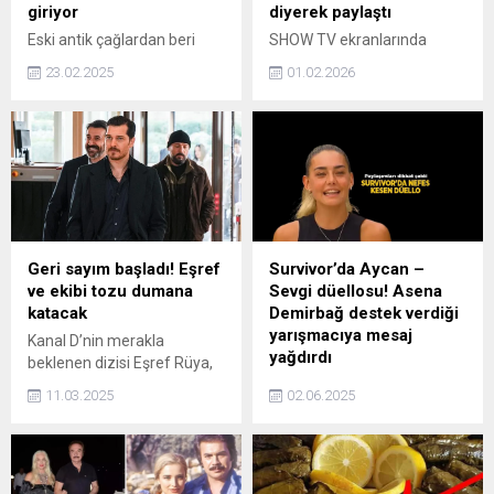
giriyor
diyerek paylaştı
Eski antik çağlardan beri
SHOW TV ekranlarında
varlığını sürdüren soylu
yayınlanan Kızılcık Şerbeti
23.02.2025
01.02.2026
Darius Crimson ailesi,
dizisinde 'Fatih' karakterini
binlerce yıldır herkesten gizli
canlandıran oyuncu
bir şekilde sakladıkları,
Doğukan Güngör, yasaklı
dünyaya zarar verebilecek
madde testinin pozitif
"Lazarus" adlı karanlık gücü
gelmesi sonrası projeden
kontrol altında tutmaktadır.
kovulmuştu. Güngör, sosyal
medya hesabından yaptığı
paylaşımla sevenlerine veda
etti.
Geri sayım başladı! Eşref
Survivor’da Aycan –
ve ekibi tozu dumana
Sevgi düellosu! Asena
katacak
Demirbağ destek verdiği
yarışmacıya mesaj
Kanal D’nin merakla
yağdırdı
beklenen dizisi Eşref Rüya,
ilk bölümüyle 19 Mart
Survivor All Star 2025
11.03.2025
02.06.2025
Çarşamba akşamı izleyici
haberi: 31 Mayıs akşamı
karşısına çıkacak.
Aycan Yanaç ve Sevgi İvme
düellosunda kaybeden belli
oldu. Asena Demirbağ'dan