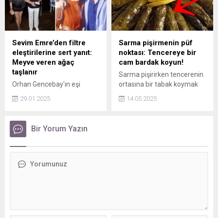
peş peşe paylaşım geldi.
Sevim Emre’den filtre
Sarma pişirmenin püf
eleştirilerine sert yanıt:
noktası: Tencereye bir
Meyve veren ağaç
cam bardak koyun!
taşlanır
Sarma pişirirken tencerenin
Orhan Gencebay'ın eşi
ortasına bir tabak koymak
Sevim Emre, sosyal
çoğu kişinin bildiği pişirme
29.01.2025
14.05.2025
medyada filtreli
yöntemidir. Ancak, yine de
fotoğraflarıyla gündeme
fazla su sarmaların
geldi. Emre, eleştirilere
dağılmasına ve orantısız
Bir Yorum Yazın
'Meyve veren ağaç taşlanır'
pişmesine neden olabilir.
diyerek yanıt verdi.
sarma pişirirken tencereye
cam bir bardak koymak bu
sorunları ortadan kaldırır.