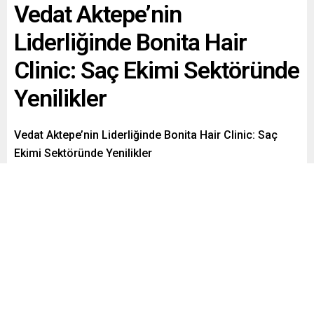
Vedat Aktepe’nin
Liderliğinde Bonita Hair
Clinic: Saç Ekimi Sektöründe
Yenilikler
Vedat Aktepe’nin Liderliğinde Bonita Hair Clinic: Saç
Ekimi Sektöründe Yenilikler
Saç ekimi alanında devrim yaratan Bonita Hair Clinic,
Vedat Aktepe’nin liderliğinde sektördeki öncü konumunu
pekiştiriyor. Yılların tecrübesi ve yenilikçi yaklaşımıyla
tanınan Aktepe, klinik ve saç ekimi alanındaki
standartları yeniden tanımlıyor.
Paylaş
Tweetle
Gönder