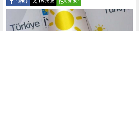
Paylaş
Tweetle
Gönder
Yayınlama: 08.05.2024
A
A
+
-
0
Alaşehir CHP Lokalinde düzenlen törene Alaşehir CHP İlçe
başkanı Mustafa Öztürk, Manisa Büyükşehir Belediye
Başkanı Ferdi Zeyrek, Alaşehir Belediye başkanı Ahmet