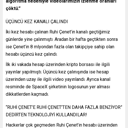
algoritma nedeniyle videolarımızın izlenme oranları
çöktü.”
ÜÇÜNCÜ KEZ KANALI ÇALINDI
İki kez hesabı çalınan Ruhi Çenet’in kanalı geçtiğimiz
günlerde yine çalınmıştı. Aradan bir hafta geçtikten sonra
ise Çenet’in 8 mlyondan fazla olan takipçiye sahip olan
hesabı üçüncü kez çalındı.
İlk iki vakada hesap üzerinden kripto borsası ile ilgili
yayınlar yapılmıştı. Üçüncü kez çalınışında ise hesap
üzerinden uzay ile ilgili video yayınlandı. Ayrıca kanal
resminde de SpaceX şirketinin logosunun yer alması
dikkatlerden kaçmadı.
“RUHİ ÇENET’E RUHİ ÇENET’TEN DAHA FAZLA BENZİYOR”
DEDİRTEN TEKNOLOJİYİ KULLANDILAR!
Hackerlar çok geçmeden Ruhi Çenet’in hesabı üzerinden