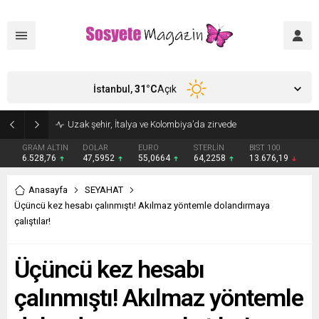
İstanbul,
31
°C
Açık
Aşkları sette başladı! Serra Arıtürk’ten sevgilisi Aytaç Şaşmaz’a romantik kutlama
GRAM ALTIN
DOLAR
EURO
STERLİN
BIST 100
6.528,76
47,5952
55,0664
64,2258
13.676,19
Anasayfa
SEYAHAT
Üçüncü kez hesabı çalınmıştı! Akılmaz yöntemle dolandırmaya
çalıştılar!
Üçüncü kez hesabı
çalınmıştı! Akılmaz yöntemle