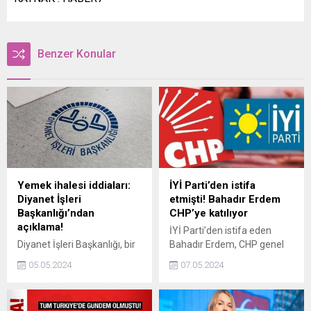
Benzer Konular
Yemek ihalesi iddiaları:
İYİ Parti’den istifa
Diyanet İşleri
etmişti! Bahadır Erdem
Başkanlığı’ndan
CHP’ye katılıyor
açıklama!
İYİ Parti’den istifa eden
Diyanet İşleri Başkanlığı, bir
Bahadır Erdem, CHP genel
gazetede yer alan aday din
merkezine geldi. Seçim
05.05.2024
07.05.2024
görevlileri için yapılan yemek
sürecinde Ekrem
ihalesiyle ilgili iddianın
İmamoğlu’nu desteklediğini
gerçeği yansıtmadığını,
duyuran Erdem’in CHP’ye