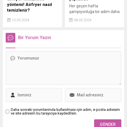
yöntemi! Airfryer nasıl
Her geçen hafta
temizlenir?
şampiyonluğa bir adım daha
Hiç ovalama gerektirmeden,
yaklaşan Galatasaray bir
10.05.2024
08.05.2024
sadece 4 malzemeyle artık
yandan da gelecek sezon
yağ, kir ve yapışkan yemek
için kadro planlamalarını
kalıntılarını çıkaracak en
yürütüyor. Önümüzdeki
Bir Yorum Yazın
basit airfryer temizleme
sezon için yerli takviyesi
tüyosu.
yapmayı planlayan sarı-
kırmızılılar, Berat Özdemiri
gündemine aldı.
Daha sonraki yorumlarımda kullanılması için adım, e-posta adresim
ve site adresim bu tarayıcıya kaydedilsin.