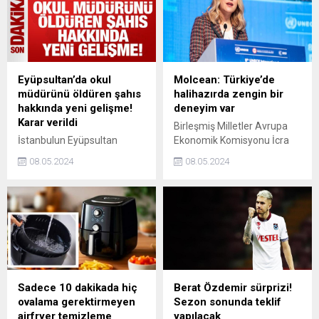
haberle alakalı hukuki
katılacağı öne sürülüyor.
yollara başvurulacağını
açıkladı.
Eyüpsultan’da okul
Molcean: Türkiye’de
müdürünü öldüren şahıs
halihazırda zengin bir
hakkında yeni gelişme!
deneyim var
Karar verildi
Birleşmiş Milletler Avrupa
İstanbulun Eyüpsultan
Ekonomik Komisyonu İcra
ilçesindeki okul müdürü
Sekreteri Tatiana Molcean,
08.05.2024
08.05.2024
İbrahim Oktuganı silahla
8. Birleşmiş Milletler Avrupa
öldüren 17 yaşındaki Irak
Ekonomik Komisyonu Kamu
uyruklu Y.K tutuklandı.
Özel İşbirliği (KÖİ)
Forumunda konuştu.
Sadece 10 dakikada hiç
Berat Özdemir sürprizi!
ovalama gerektirmeyen
Sezon sonunda teklif
airfryer temizleme
yapılacak