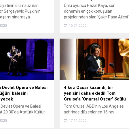
iyatının ölümsüz ismi
Ünlü oyuncu Hazal Kaya, son
r Sergeyeviç Puşkin’in
dönemin en çok konuşulan
ı yaşamı sinemaya
projelerinden olan 'Şakir Paşa Ailesi'
yor. Yönetmen koltuğunda
dizisine katılıyor. Kaya, Türkiye'nin il
2025
16.01.2025
arov’un oturduğu film, ünlü
kazıma ve oyma gravür
nçlik yıllarından başlayarak,
sanatçılarından biri olan Aliye
i, düelloları, yoksulluğu ve
Berger'e hayat verecek.
una verdiği mücadeleyi
or.
Devlet Opera ve Balesi
4 kez Oscar kazandı, bir
Düğün’ balesini
yenisini daha ekledi! Tom
eyecek
Cruise’a ‘Onursal Oscar’ ödülü
Devlet Opera ve Balesi
Tom Cruise, ABD’nin Los Angeles
at 20.30'da Atatürk Kültür
şehrinde düzenlenen 16’ncı
 Aydın Gün Sahnesi'nde
Governors Ödülleri'nde Akademi
2025
17.11.2025
ğün balesini sanatseverlerle
Onur Ödülü'ne layık görüldü. Cruise,