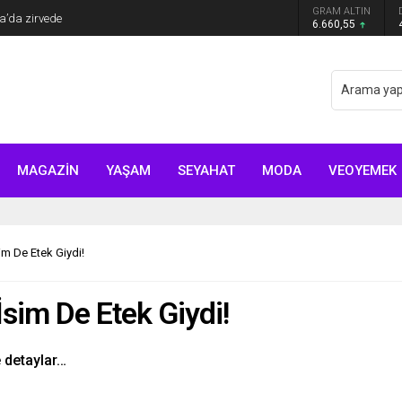
Arıtürk’ten sevgilisi Aytaç Şaşmaz’a romantik
GRAM ALTIN
6.660,55
MAGAZİN
YAŞAM
SEYAHAT
MODA
VEOYEMEK
m De Etek Giydi!
sim De Etek Giydi!
e detaylar…