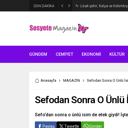
Aşkları sette başladı! Serra 
SON DAKİKA
kutlama
GÜNDEM
CEMİYET
EKONOMİ
KÜLTÜR
Anasayfa
MAGAZİN
Sefodan Sonra O Ünlü İsi
Sefodan Sonra O Ünlü İ
Sefo’dan sonra o ünlü isim de etek giydi! İşt
Paylaş
Tweetle
Gönder