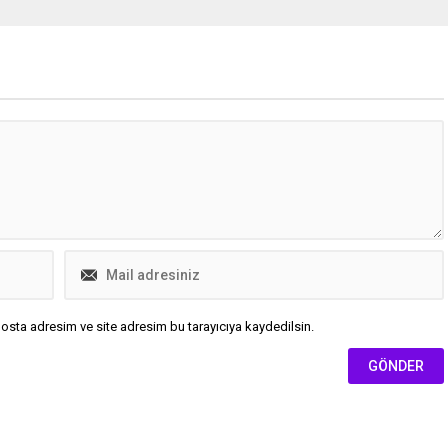
acak.
törende yaptığı konuşmada,
sinemanın kendisini dünyanın dört
bir yanına götürdüğünü söyldi.
osta adresim ve site adresim bu tarayıcıya kaydedilsin.