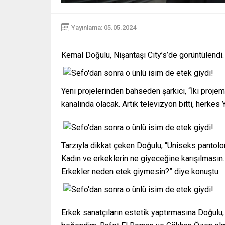
Yayınlama: 05.05.2024
Kemal Doğulu, Nişantaşı City’s’de görüntülendi.
Yeni projelerinden bahseden şarkıcı, “İki projem
kanalında olacak. Artık televizyon bitti, herke
Tarzıyla dikkat çeken Doğulu, “Üniseks panto
Kadın ve erkeklerin ne giyeceğine karışılmasın. 
Erkekler neden etek giymesin?” diye konuştu.
Erkek sanatçıların estetik yaptırmasına Doğulu,