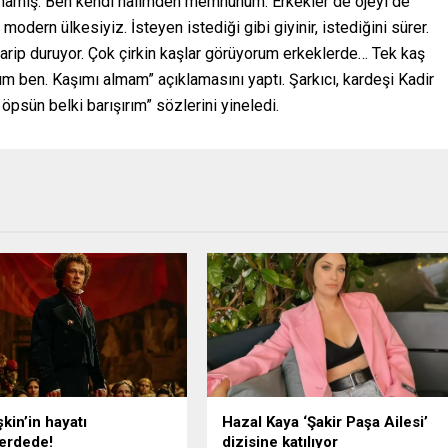
amış. Ben kendi halimden memnunum. Erkekler de ojeyi de
 modern ülkesiyiz. İsteyen istediği gibi giyinir, istediğini sürer.
garip duruyor. Çok çirkin kaşlar görüyorum erkeklerde… Tek kaş
m ben. Kaşımı almam” açıklamasını yaptı. Şarkıcı, kardeşi Kadir
 öpsün belki barışırım” sözlerini yineledi.
kin’in hayatı
Hazal Kaya ‘Şakir Paşa Ailesi’
erdede!
dizisine katılıyor