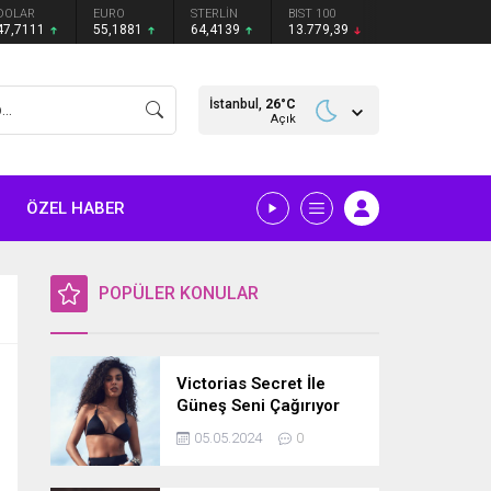
DOLAR
EURO
STERLİN
BIST 100
47,7111
55,1881
64,4139
13.779,39
İstanbul,
26
°C
Açık
ÖZEL HABER
POPÜLER KONULAR
Victorias Secret İle
Güneş Seni Çağırıyor
05.05.2024
0