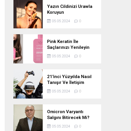
Yazın Cildinizi Urawla
Koruyun
05.05.2024
0
Pink Keratin İle
Saçlarınızı Yenileyin
05.05.2024
0
21'inci Yüzyılda Nasıl
Tanışır Ve İletişim
Kurarız Ve Metaverse
05.05.2024
0
Bunu Yakın Zamanda
Neden
Değiştirmeyecektir
Omicron Varyantı
Salgını Bitirecek Mi?
05.05.2024
0