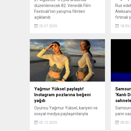
düzenlenecek 82. Venedik Film
Rus edeb
Festivali’nin yarışma filmleri
Aleksand
açıklandı.
fırtınal
uyarlanı
25.07.2025
18.09.
Felix Um
şairin ge
sürgünler
aşkı uğr
konu alıy
Yağmur Yüksel paylaştı!
Samsun 
Instagram pozlarına beğeni
‘Kanlı 
yağdı
sahnel
Oyuncu Yağmur Yüksel, kariyeri ve
Samsun 
sosyal medya paylaşımlarıyla
yarın sa
adından söz ettirmeye devam
Merkezi
03.12.2025
28.03.
ediyor. Yüksel'in son Instagram
Kanlı Dü