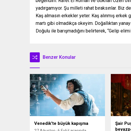
beğendim. Rafet El Roman ve Gökhan Özen olm
yadırgamıyor. Şu milleti rahat bıraksınlar. Biz de
Kaş almasın erkekler yeter. Kaş alınmış erkek 
martı gibi olmadıkça okeyim. Doğallıktan yanayı
Doğulu ile barışmadığını belirterek, “Gelip elimi
Benzer Konular
Venedik’te büyük kapışma
Şair Puş
beyazp
27 Ağustos- 6 Eylül arasında