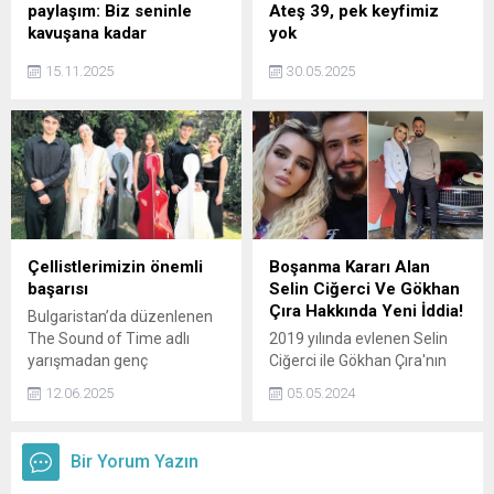
paylaşım: Biz seninle
Ateş 39, pek keyfimiz
kavuşana kadar
yok
Sanatçı Ferdi Tayfur'un
Güncel haberler: Yasemin
15.11.2025
30.05.2025
ölümünün ardından aile
Şefkatli ve İdo Tatlıses'in
arasında yaşanan miras ve
sevimli ikizleri hastalandı.
vasiyet anlaşmazlığı
Ünlü fenomen ateş 39
sürerken kızı Tuğçe
notuyla paylaştı.
Tayfur'dan duygusal mesaj
geldi. Ferdi Tayfur'un doğum
gününü kutlayan Tuğçe
Tayfur, Sana anlatacak o
kadar çok şeyim var ki dedi.
Çellistlerimizin önemli
Boşanma Kararı Alan
başarısı
Selin Ciğerci Ve Gökhan
Çıra Hakkında Yeni İddia!
Bulgaristan’da düzenlenen
The Sound of Time adlı
2019 yılında evlenen Selin
yarışmadan genç
Ciğerci ile Gökhan Çıra'nın
çellistlerimiz ödüllerde
boşanma kararı alması
12.06.2025
05.05.2024
döndü.
sosyal medyaya damga
vurdu. Boşanma kararı
sonrası Gökhan Çıra'nın
Bir Yorum Yazın
Selin Ciğerci'ye aldığı 4
milyon TL değerindeki lüks