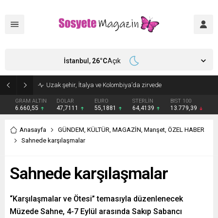
İstanbul,
26
°C
Açık
Aşkları sette başladı! Serra Arıtürk’ten sevgilisi Aytaç Şaşmaz’a romantik kutlama
GRAM ALTIN
DOLAR
EURO
STERLİN
BIST 100
6.660,55
47,7111
55,1881
64,4139
13.779,39
Anasayfa
GÜNDEM
,
KÜLTÜR
,
MAGAZİN
,
Manşet
,
ÖZEL HABER
Sahnede karşılaşmalar
Sahnede karşılaşmalar
“Karşılaşmalar ve Ötesi” temasıyla düzenlenecek
Müzede Sahne, 4-7 Eylül arasında Sakıp Sabancı