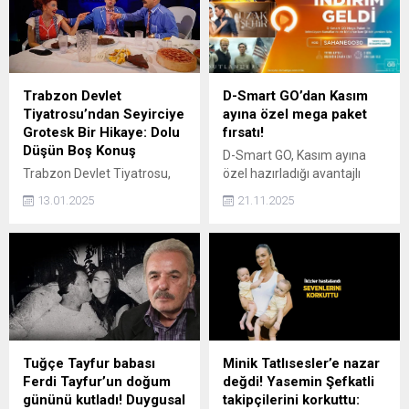
Trabzon Devlet
D-Smart GO’dan Kasım
Tiyatrosu’ndan Seyirciye
ayına özel mega paket
Grotesk Bir Hikaye: Dolu
fırsatı!
Düşün Boş Konuş
D-Smart GO, Kasım ayına
Trabzon Devlet Tiyatrosu,
özel hazırladığı avantajlı
Steven Berkoff’un kaleme
kampanya ile eğlence dolu
13.01.2025
21.11.2025
aldığı ve Haluk Bilginer’in
dünyasına herkesi davet
Türkçeye çevirdiği Dolu
ediyor.
Düşün Boş Konuş adlı tek
perdelik oyunu izleyiciyle
buluşturuyor
Tuğçe Tayfur babası
Minik Tatlısesler’e nazar
Ferdi Tayfur’un doğum
değdi! Yasemin Şefkatli
gününü kutladı! Duygusal
takipçilerini korkuttu: