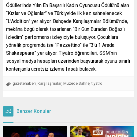
Ödülleri’nde Yılın En Başarılı Kadın Oyuncusu Ödülü’nü alan
“Kızlar ve Oğlanlar” ve Türkiye’de ilk kez sahnelenecek
“L’Addition” yer alıyor. Bahçede Karşılaşmalar Bölümü’nde,
mekâna özgü olarak tasarlanan “Bir Gün Buradan Boğaz’ı
İzledim” performansı izleyiciyle buluşuyor. Çocuklara
yönelik programda ise “Pezzettino” ile “3’ü 1 Arada
Shakespeare” yer alıyor. Tiyatro öğrencileri, SSM’nin
sosyal medya hesapları üzerinden başvurarak oyunu sınırlı
kontenjanla ücretsiz izleme fırsatı bulacak.
gazetehaberi
Karşılaşmalar
Müzede Sahne
tiyatro
,
,
,
Benzer Konular