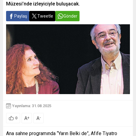
Müzesi’nde izleyiciyle buluşacak.
Paylaş
Tweetle
Gönder
Yayınlama: 31.08.2025
A
A
+
-
0
Ana sahne programında “Yarın Belki de”, Afife Tiyatro