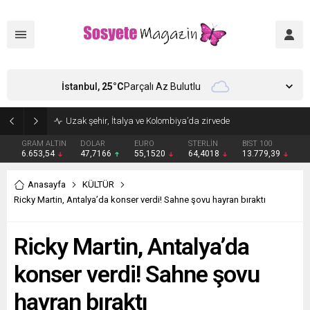
İstanbul,
25
°C
Parçalı Az Bulutlu
Aşkları sette başladı! Serra Arıtürk’ten sevgilisi Aytaç Şaşmaz’a romantik kutlama
GRAM ALTIN
DOLAR
EURO
STERLİN
BIST 100
6.653,54
47,7166
55,1520
64,4018
13.779,39
Anasayfa
KÜLTÜR
Ricky Martin, Antalya’da konser verdi! Sahne şovu hayran bıraktı
Ricky Martin, Antalya’da
konser verdi! Sahne şovu
hayran bıraktı