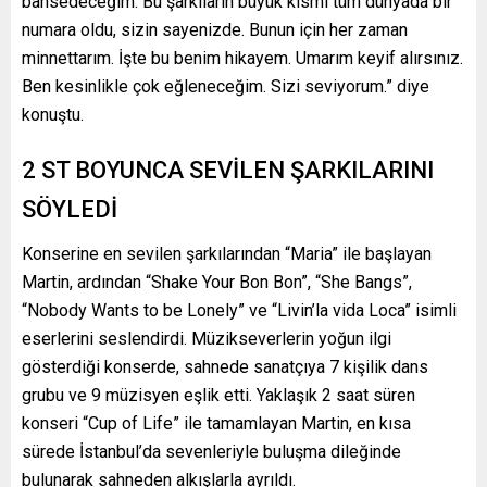
bahsedeceğim. Bu şarkıların büyük kısmı tüm dünyada bir
numara oldu, sizin sayenizde. Bunun için her zaman
minnettarım. İşte bu benim hikayem. Umarım keyif alırsınız.
Ben kesinlikle çok eğleneceğim. Sizi seviyorum.” diye
konuştu.
2 ST BOYUNCA SEVİLEN ŞARKILARINI
SÖYLEDİ
Konserine en sevilen şarkılarından “Maria” ile başlayan
Martin, ardından “Shake Your Bon Bon”, “She Bangs”,
“Nobody Wants to be Lonely” ve “Livin’la vida Loca” isimli
eserlerini seslendirdi. Müzikseverlerin yoğun ilgi
gösterdiği konserde, sahnede sanatçıya 7 kişilik dans
grubu ve 9 müzisyen eşlik etti. Yaklaşık 2 saat süren
konseri “Cup of Life” ile tamamlayan Martin, en kısa
sürede İstanbul’da sevenleriyle buluşma dileğinde
bulunarak sahneden alkışlarla ayrıldı.