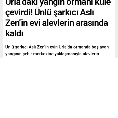
Urla’daki yangın ormanı küle
çevirdi! Ünlü şarkıcı Aslı
Zen’in evi alevlerin arasında
kaldı
Ünlü şarkıcı Aslı Zen’in evin Urla’da ormanda başlayan
yangının şehir merkezine yaklaşmasıyla alevlerin
arasında kaldı. Jandarmanın uyarısıyla evini boşaltmak
zorunda kalan şarkıcı gözyaşlarına hakim olamadı.
Paylaş
Tweetle
Gönder