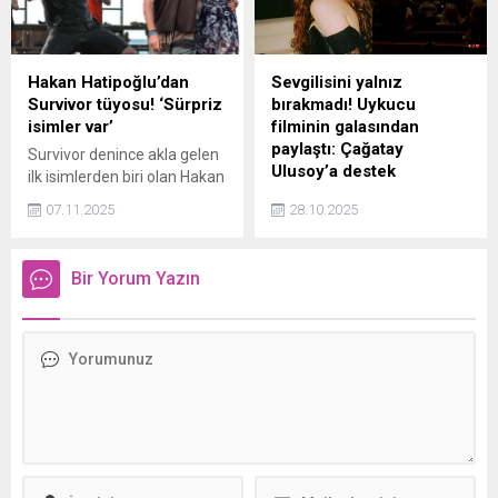
bulunmaması nedeniyle,
fotoğrafını görenler
uzman ekipler yangının çıkış
Polatoğulları için "Ne şanslı
sebebini ve sabotaj
adamsın" şeklinde yorumlar
ihtimalini kapsamlı olarak
yaptı.
Hakan Hatipoğlu’dan
Sevgilisini yalnız
değerlendirmektedir."
Survivor tüyosu! ‘Sürpriz
bırakmadı! Uykucu
ifadesini kullandı.
isimler var’
filminin galasından
paylaştı: Çağatay
Survivor denince akla gelen
Ulusoy’a destek
ilk isimlerden biri olan Hakan
Hatipoğlu, eşi Gizem
Çağatay Ulusoy ile Elçin
07.11.2025
28.10.2025
Hatipoğlu ile birlikte bir
Sangu'nun yeni filmi
etkinlikte görüntülendi.
Uykucu'nun galası
Neşeli tavırlarıyla dikkat
gerçekleşti. Aslıhan Malbora
Bir Yorum Yazın
çeken çift, basın
da bir süredir aşk yaşadığı
mensuplarının sorularını
Ulusoy'u gecede yalnız
yanıtladı.
bırakmadı. Ardından
paylaşım yapmayı da ihmal
etmedi.