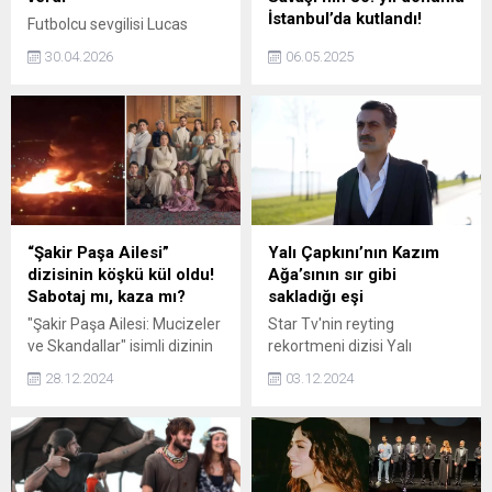
İstanbul’da kutlandı!
Futbolcu sevgilisi Lucas
Torreira ile bir dargın bir
Rusya'nın İstanbul
30.04.2026
06.05.2025
barışık aşk yaşayan oyuncu
Başkonsolosluğunca Büyük
Devrim Özkan'ın ayrılık
Vatanseverlik Savaşı'nın 80.
sonrası voleybolcu Trevor
yıl dönümü İstanbul'da film
Clevenot ile birlikte olduğu
festivaliyle kutlandı.
iddiası magazin
gündeminde yer almaya
devam ediyor. İkilinin
Instagram paylaşımları
kafaları karıştırdı.
“Şakir Paşa Ailesi”
Yalı Çapkını’nın Kazım
dizisinin köşkü kül oldu!
Ağa’sının sır gibi
Sabotaj mı, kaza mı?
sakladığı eşi
"Şakir Paşa Ailesi: Mucizeler
Star Tv'nin reyting
ve Skandallar" isimli dizinin
rekortmeni dizisi Yalı
platosunda yangın çıktı.
Çapkını'nda hayat verdiği
28.12.2024
03.12.2024
Çekimlerin yapıldığı köşk
Kazım Ağa karakteri ile
tamamen yanarken yapım
adından söz ettiren Diren
şirketi yaptığı açıklamada,
Polatoğulları, gerçek
"O sırada sette bir çalışma
hayattaki eşiyle
olmaması ve kimsenin
görüntülendi. İkilinin