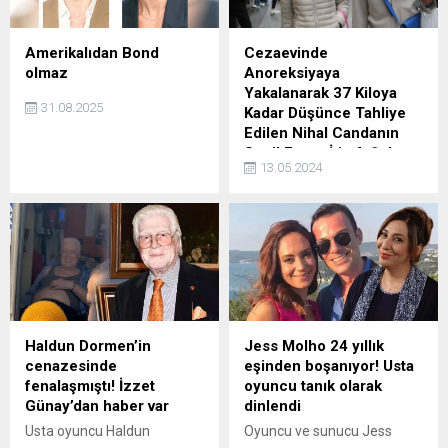
Amerikalıdan Bond
Cezaevinde
olmaz
Anoreksiyaya
Yakalanarak 37 Kiloya
31.08.2025
Kadar Düşünce Tahliye
Edilen Nihal Candanın
Seçil Erzan İtirafı Şok
13.05.2024
Etti!
Cezaevinde anoreksiyaya
yakalanarak 37 kiloya kadar
düşünce tahliye edilen Nihal
Candan'ın Seçil Erzan itirafı
şok etti! İşte detaylar...
Haldun Dormen’in
Jess Molho 24 yıllık
cenazesinde
eşinden boşanıyor! Usta
fenalaşmıştı! İzzet
oyuncu tanık olarak
Günay’dan haber var
dinlendi
Usta oyuncu Haldun
Oyuncu ve sunucu Jess