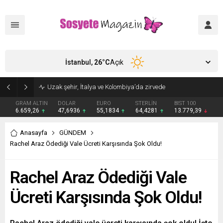
İstanbul,
26
°C
Açık
Aşkları sette başladı! Serra Arıtürk’ten sevgilisi Aytaç Şaşmaz’a romantik kutlama
GRAM ALTIN
DOLAR
EURO
STERLİN
BIST 100
6.659,26
47,6936
55,1834
64,4281
13.779,39
Anasayfa
GÜNDEM
Rachel Araz Ödediği Vale Ücreti Karşısında Şok Oldu!
Rachel Araz Ödediği Vale
Ücreti Karşısında Şok Oldu!