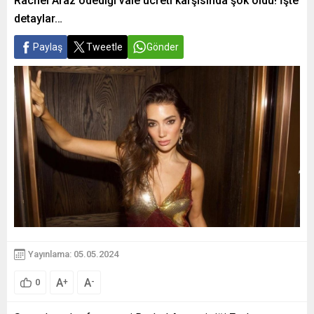
Rachel Araz ödediği vale ücreti karşısında şok oldu! İşte
detaylar…
Paylaş
Tweetle
Gönder
Yayınlama: 05.05.2024
A
A
+
-
0