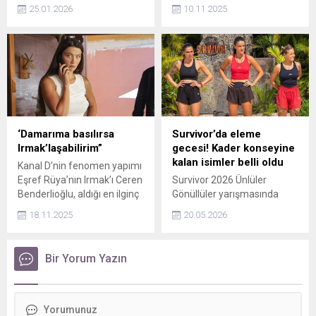
Dormen, bugün Teşvikiye
Molho ile yönetmen eşi
25.01.2026
10.11.2025
Camii'nde kılınan öğle
Zeynep Molho’nun boşanma
namazı sonrası Edirnekapı
davasında oyuncu Melek
Şehitlik Mezarlığı'ndaki aile
Baykal ile eski manken
kabristanında toprağa
Deniz Akkaya tanık olarak
verildi. Cenaze sırasında
dinlendi.
Yeşilçam'ın yaşayan
efsanelerinden İzzet Günay
baygınlık geçirdi. Günay,
durumuyla ilgili açıklama
‘Damarıma basılırsa
Survivor’da eleme
yaptı.
Irmak’laşabilirim”
gecesi! Kader konseyine
kalan isimler belli oldu
Kanal D’nin fenomen yapımı
Eşref Rüya’nın Irmak’ı Ceren
Survivor 2026 Ünlüler
Benderlioğlu, aldığı en ilginç
Gönüllüler yarışmasında
hayran yorumunu açıkladı.
yeni bir eleme heyecanı
18.11.2025
20.05.2026
yaşanıyor. Kadınlar
haftasında eleme
düellosunda Nefise, Deniz
Bir Yorum Yazın
ve Lina karşı karşıya geliyor.
Üç isim de parkurda kıyasıya
mücadele ediyor. İşte,
elemeye dair merak