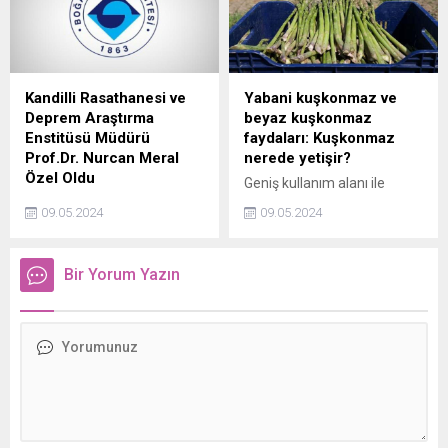
Kandilli Rasathanesi ve
Yabani kuşkonmaz ve
Deprem Araştırma
beyaz kuşkonmaz
Enstitüsü Müdürü
faydaları: Kuşkonmaz
Prof.Dr. Nurcan Meral
nerede yetişir?
Özel Oldu
Geniş kullanım alanı ile
Boğaziçi Üniversitesi Kandilli
sofralarımızda yer edinen
09.05.2024
09.05.2024
Rasathanesi ve Deprem
kuşkonmaz halk arasında
Araştırma Enstitüsü
serçe otu olarak da biliniyor.
Müdürlüğü görevine
Baktıkça canlılığı yıllarca
Bir Yorum Yazın
Jeofizik Anabilim Dalı
koruyan kuşkonmaz bitkisi
Öğretim Üyesi Prof. Dr.
oldukça uzun ömürlüdür.
Nurcan Meral Özel getirildi.
İşte bağışıklık, kalp ve damar
gibi pek çok faydası bulunan
kuşkonmazın hiç
bilmediğiniz faydaları!