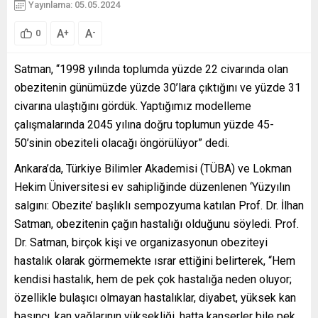
Yayınlama: 05.05.2024
A
A
+
-
0
Satman, “1998 yılında toplumda yüzde 22 civarında olan
obezitenin günümüzde yüzde 30’lara çıktığını ve yüzde 31
civarına ulaştığını gördük. Yaptığımız modelleme
çalışmalarında 2045 yılına doğru toplumun yüzde 45-
50’sinin obeziteli olacağı öngörülüyor” dedi.
Ankara’da, Türkiye Bilimler Akademisi (TÜBA) ve Lokman
Hekim Üniversitesi ev sahipliğinde düzenlenen ‘Yüzyılın
salgını: Obezite’ başlıklı sempozyuma katılan Prof. Dr. İlhan
Satman, obezitenin çağın hastalığı olduğunu söyledi. Prof.
Dr. Satman, birçok kişi ve organizasyonun obeziteyi
hastalık olarak görmemekte ısrar ettiğini belirterek, “Hem
kendisi hastalık, hem de pek çok hastalığa neden oluyor;
özellikle bulaşıcı olmayan hastalıklar, diyabet, yüksek kan
basıncı, kan yağlarının yüksekliği, hatta kanserler bile pek