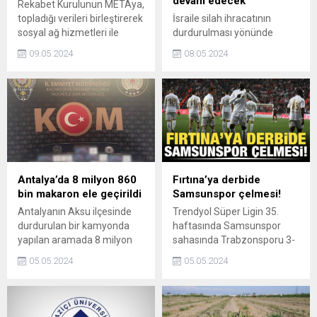
devam edecek
Rekabet Kurulunun METAya,
topladığı verileri birleştirerek
İsraile silah ihracatının
sosyal ağ hizmetleri ile
durdurulması yönünde
çevrim içi görüntülü
baskılar artarken İngiltere
09.05.2024
08.05.2024
reklamcılık pazarlarındaki
Başbakanı Rishi Sunak,
rakiplerinin faaliyetlerini
ülkesinin "İsraile silah
zorlaştırdığı için verdiği para
ihracat lisanslarına ilişkin
cezası 898 milyon lirayı
tutumunda değişikliğe
buldu.
gitmeyeceğini" bildirdi.
Antalya’da 8 milyon 860
Fırtına’ya derbide
bin makaron ele geçirildi
Samsunspor çelmesi!
Antalyanın Aksu ilçesinde
Trendyol Süper Ligin 35.
durdurulan bir kamyonda
haftasında Samsunspor
yapılan aramada 8 milyon
sahasında Trabzonsporu 3-
860 bin boş makaron (filtreli
1 mağlup etti.
05.05.2024
05.05.2024
sigara kağıdı) ele geçirildi.