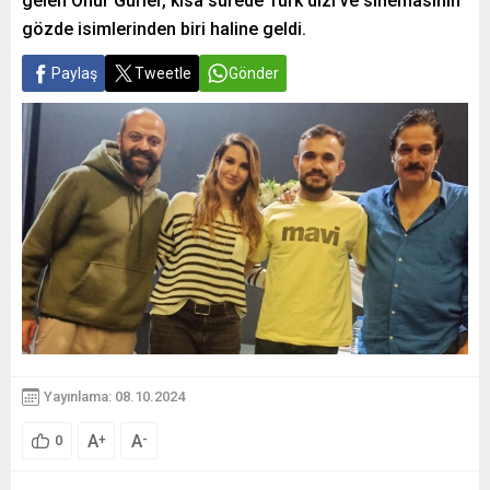
gelen Onur Gürler, kısa sürede Türk dizi ve sinemasının
gözde isimlerinden biri haline geldi.
Paylaş
Tweetle
Gönder
Yayınlama: 08.10.2024
A
A
+
-
0