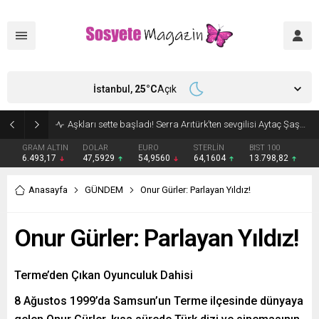
İstanbul,
25
°C
Açık
Aşkları sette başladı! Serra Arıtürk’ten sevgilisi Aytaç Şaşmaz’a romantik kutlama
GRAM ALTIN
DOLAR
EURO
STERLİN
BIST 100
6.493,17
47,5929
54,9560
64,1604
13.798,82
Anasayfa
GÜNDEM
Onur Gürler: Parlayan Yıldız!
Onur Gürler: Parlayan Yıldız!
Terme’den Çıkan Oyunculuk Dahisi
8 Ağustos 1999’da Samsun’un Terme ilçesinde dünyaya