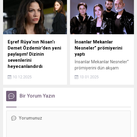
yeni bir fotoğraf paylaştı.
Eşref Rüya’nın Nisan’ı
İnsanlar Mekanlar
Demet Özdemir’den yeni
Nesneler” prömiyerini
paylaşım! Dizinin
yaptı
sevenlerini
İnsanlar Mekanlar Nesneler”
heyecanlandırdı
prömiyerini dün akşam
Kanal D’nin reyting
Zorlu PSM’de pek çok ünlü
10.12.2025
13.01.2025
rekortmeni dizisi Eşref
ismin katılımıyla
Rüya’da 'Nisan' karakterine
gerçekleştirdi.
hayat veren oyuncu Demet
Bir Yorum Yazın
Özdemir'in yeni bölüm
öncesi paylaşımı takipçilerini
heyecanlandırdı.