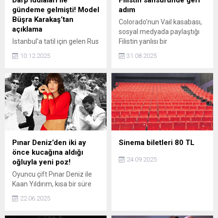
Darp iddiaları ile
Filistin sansüründe geri
gündeme gelmişti! Model
adım
Büşra Karakaş’tan
Colorado’nun Vail kasabası,
açıklama
sosyal medyada paylaştığı
İstanbul'a tatil için gelen Rus
Filistin yanlısı bir
turist Maria Avdienko (25),
tablo nedeniyle misafir
10.12.2025
31.08.2025
arkadaşı tarafından iş insanı
sanatçı programı iptal edilen
A. D.'nin Beşiktaş'ta
Yerli Amerikalı sanatçı
düzenlenen doğum günü
Danielle SeeWalker ile açılan
partisinde model ve kick
davada uzlaşmaya vardı.
boks sporcusu Büşra
Karakaş tarafından
darbedildiğini öne sürdü.
Büşra Karakaş Avdienko'nun
iddialarına ilişkin yazılı
Pınar Deniz’den iki ay
Sinema biletleri 80 TL
açıklama yaptı. Açıklamada
önce kucağına aldığı
Gizli kayıt aldığının
24.09.2025
oğluyla yeni poz!
anlaşılması üzerine
Oyuncu çift Pınar Deniz ile
kendisinden etkinliği terk
Kaan Yıldırım, kısa bir süre
etmesi istenmiştir....
önce oğullarına
22.06.2025
kavuşmuştu. Taze anne,
oğlu Fikret Hakan ile birlikte