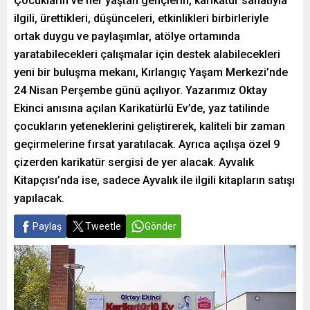
Çocukların ve her yaştan gençlerin, karikatür sanatıyla
ilgili, ürettikleri, düşünceleri, etkinlikleri birbirleriyle
ortak duygu ve paylaşımlar, atölye ortamında
yaratabilecekleri çalışmalar için destek alabilecekleri
yeni bir buluşma mekanı, Kırlangıç Yaşam Merkezi’nde
24 Nisan Perşembe günü açılıyor. Yazarımız Oktay
Ekinci anısına açılan Karikatürlü Ev’de, yaz tatilinde
çocukların yeteneklerini geliştirerek, kaliteli bir zaman
geçirmelerine fırsat yaratılacak. Ayrıca açılışa özel 9
çizerden karikatür sergisi de yer alacak. Ayvalık
Kitapçısı’nda ise, sadece Ayvalık ile ilgili kitapların satışı
yapılacak.
Paylaş
Tweetle
Gönder