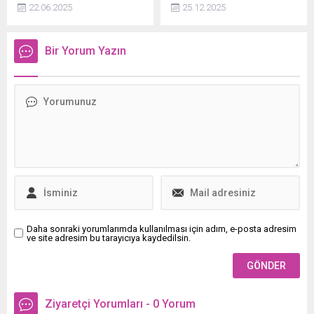
takip edin. Karpuz seçmenin
gösterisi, izleyenlerden
22.06.2025
25.12.2025
pratik püf noktalarını sizin
büyük beğeni topladı.
için derledik.
Oyuncu Bergüzar Korel de
konseri izleyenler
Bir Yorum Yazın
arasındaydı. Korel, Gündeş'in
performansına hayran kaldı.
Daha sonraki yorumlarımda kullanılması için adım, e-posta adresim
ve site adresim bu tarayıcıya kaydedilsin.
Ziyaretçi Yorumları - 0 Yorum