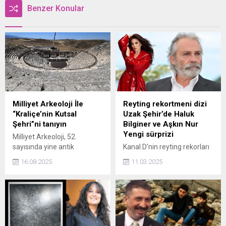
Benzer Konular
Milliyet Arkeoloji İle
Reyting rekortmeni dizi
“Kraliçe’nin Kutsal
Uzak Şehir’de Haluk
Şehri”ni tanıyın
Bilginer ve Aşkın Nur
Yengi sürprizi
Milliyet Arkeoloji, 52.
sayısında yine antik
Kanal D’nin reyting rekorları
kentlerde bir yolculuğa çıkıp
kıran dizisi ‘Uzak Şehir’
16.08.2025
11.03.2025
okurlarını tarihin ilginç
müzikleriyle de dikkat
bilgilerle dolu sayfalarında
çekiyor. Dizinin ‘De Mardin’
gezdiriyor. Bu sayının
şarkısının ardındaki sürpriz
kapağında M.Ö. 3. yüzyılda
isim ortaya çıktı.
Seleukos Kralı II. Antiokhos
tarafından eşi Laodike adına