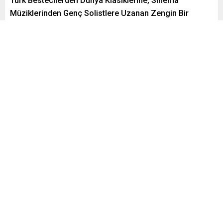
Türk Bestecilerden Dünya Klasiklerine, Sinema
Müziklerinden Genç Solistlere Uzanan Zengin Bir
Kapanış
Paylaş
Tweetle
Gönder
Yayınlama: 25.04.2025
A
A
+
-
0