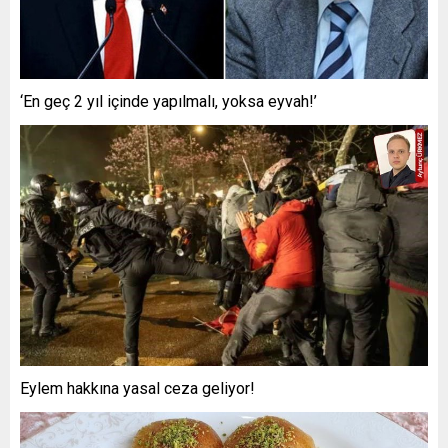
‘En geç 2 yıl içinde yapılmalı, yoksa eyvah!’
Eylem hakkına yasal ceza geliyor!