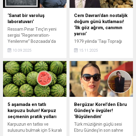
kurulan Laodikeia Antik
Kenti var.
‘Sanat bir varoluş
Cem Davran’dan nostaljik
laboratuvarı’
doğum günü kutlaması!
‘İlk göz ağrım, canımın
Ressam Pınar Tınç’ın yeni
yarısı’
sergisi “Regeneration-
Yenilenme” Bozcaada’da
1979 yılında 'Taşı Toprağı
kapılarını açtı. Ruh, zihin ve
Altın Şehir' filminde
10.09.2025
15.11.2025
beden üzerine düşünen
oyunculuğa adım atan Cem
sanatçı, “Yok oluşun
Davran, Hande Ataizi ile
karanlığından korkmayın,
başrolü paylaştığı 'Ruhsar'
çünkü orada yeni bir
(1998-2001) dizisiyle
varoluşun tohumları gizli”
hafızalarda yer etti. Dizilerin
diyor.
yanı sıra çok sayıda tiyatro
oyunu ve filmde rol alan
Davran, oğlu Can'ın doğum
gününü nostaljik bir kareyle
5 aşamada en tatlı
Bergüzar Korel’den Ebru
kutladı.
karpuzu bulun! Karpuz
Gündeş’e övgüler!
seçmenin pratik yolları
‘Büyülendim’
Karpuzun en tatlısı ve
Türk müziğinin güçlü sesi
sulusunu bulmak için 5 kuralı
Ebru Gündeş’in son sahne