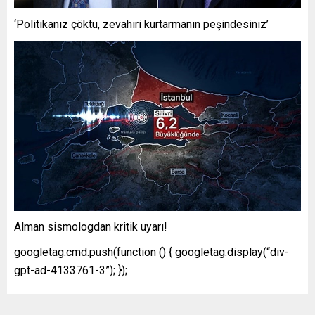
‘Politikanız çöktü, zevahiri kurtarmanın peşindesiniz’
Alman sismologdan kritik uyarı!
googletag.cmd.push(function () { googletag.display(“div-
gpt-ad-4133761-3”); });