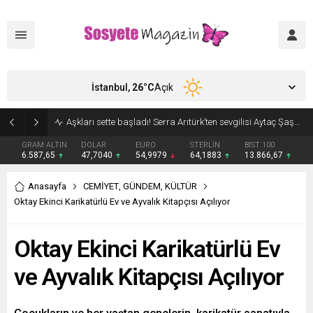
İstanbul,
26
°C
Açık
Aşkları sette başladı! Serra Arıtürk’ten sevgilisi Aytaç Şaşmaz’a romantik kutlama
GRAM ALTIN
DOLAR
EURO
STERLİN
BIST 100
6.587,65
47,7040
54,9979
64,1883
13.866,67
Anasayfa
CEMİYET
,
GÜNDEM
,
KÜLTÜR
Oktay Ekinci Karikatürlü Ev ve Ayvalık Kitapçısı Açılıyor
Oktay Ekinci Karikatürlü Ev
ve Ayvalık Kitapçısı Açılıyor