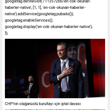
googletag.defineSlot(‘/11357266/en-cok-okunan-
haberler-native’, [1, 1], ‘en-cok-okunan-haberler-
native’).addService(googletag.pubads());
googletag.enableServices();
googletag.display(‘en-cok-okunan-haberler-native’);
});
CHP’nin olağanüstü kurultayı için iptal davası