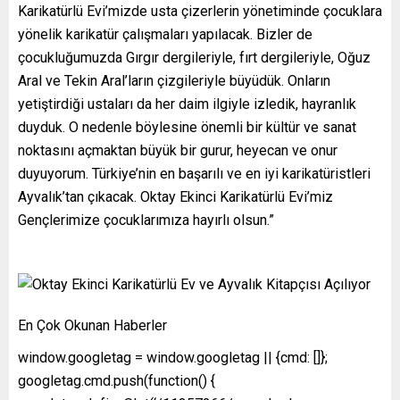
Karikatürlü Evi’mizde usta çizerlerin yönetiminde çocuklara
yönelik karikatür çalışmaları yapılacak. Bizler de
çocukluğumuzda Gırgır dergileriyle, fırt dergileriyle, Oğuz
Aral ve Tekin Aral’ların çizgileriyle büyüdük. Onların
yetiştirdiği ustaları da her daim ilgiyle izledik, hayranlık
duyduk. O nedenle böylesine önemli bir kültür ve sanat
noktasını açmaktan büyük bir gurur, heyecan ve onur
duyuyorum. Türkiye’nin en başarılı ve en iyi karikatüristleri
Ayvalık’tan çıkacak. Oktay Ekinci Karikatürlü Evi’miz
Gençlerimize çocuklarımıza hayırlı olsun.”
En Çok Okunan Haberler
window.googletag = window.googletag || {cmd: []};
googletag.cmd.push(function() {