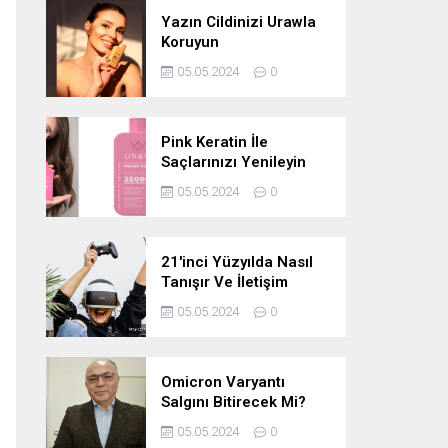
Yazın Cildinizi Urawla
Koruyun
05.05.2024
0
Pink Keratin İle
Saçlarınızı Yenileyin
05.05.2024
0
21'inci Yüzyılda Nasıl
Tanışır Ve İletişim
Kurarız Ve Metaverse
05.05.2024
0
Bunu Yakın Zamanda
Neden
Değiştirmeyecektir
Omicron Varyantı
Salgını Bitirecek Mi?
05.05.2024
0