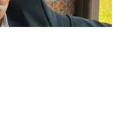
A
A
+
-
0
de olduğunu söyledi.