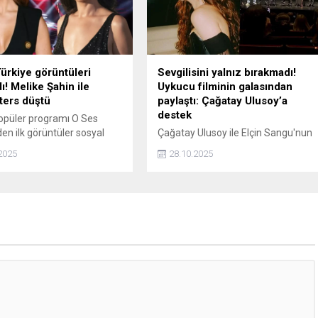
ürkiye görüntüleri
Sevgilisini yalnız bırakmadı!
dı! Melike Şahin ile
Uykucu filminin galasından
ters düştü
paylaştı: Çağatay Ulusoy’a
destek
opüler programı O Ses
den ilk görüntüler sosyal
Çağatay Ulusoy ile Elçin Sangu'nun
düştü. Jüri koltuğunda
yeni filmi Uykucu'nun galası
2025
28.10.2025
eyazıt Öztürk, Gökhan
gerçekleşti. Aslıhan Malbora da bir
Hadise ve Melike Şahin
süredir aşk yaşadığı Ulusoy'u
 yaşanan diyalog dikkat
gecede yalnız bırakmadı. Ardından
eni sezon için heyecanla
paylaşım yapmayı da ihmal etmedi.
n yarışma programında
ahin, çevresinin yarışmacı
tılmasını istediğini, ancak
üri üyesi olmayı getirdiğini
 Hadise'nin 'Yarışmacı...