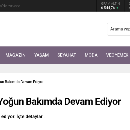
Arıtürk’ten sevgilisi Aytaç Şaşmaz’a romantik
GRAM ALTIN
6.544,76
MAGAZİN
YAŞAM
SEYAHAT
MODA
VEOYEMEK
oğun Bakımda Devam Ediyor
 Yoğun Bakımda Devam Ediyor
ediyor. İşte detaylar…