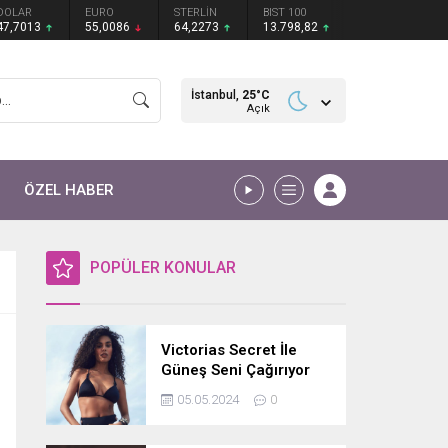
DOLAR
EURO
STERLİN
BIST 100
47,7013
55,0086
64,2273
13.798,82
İstanbul,
25
°C
Açık
ÖZEL HABER
POPÜLER KONULAR
Victorias Secret İle
Güneş Seni Çağırıyor
05.05.2024
0