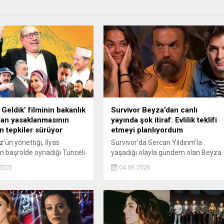
 Geldik’ filminin bakanlık
Survivor Beyza’dan canlı
dan yasaklanmasının
yayında şok itiraf: Evlilik teklifi
n tepkiler sürüyor
etmeyi planlıyordum
’ün yönettiği, İlyas
Survivor'da Sercan Yıldırım'la
n başrolde oynadığı Tunceli
yaşadığı olayla gündem olan Beyza
a çekilen “Oy’una Geldik”
Gemici, katıldığı canlı yayında özel
2025
04.06.2026
 gösterimi, Kültür ve Turizm
hayatına dair dikkat çeken
ı tarafından yasaklandı
açıklamalarda bulundu. Arka
n ardından sanatçılardan
Sokaklar'ın yıldızı Kerimhan Duman
sürüyor.
ile ayrıldığını açıklayan Beyza, canlı
yayındaki itirafıyla herkesi şaşırttı.