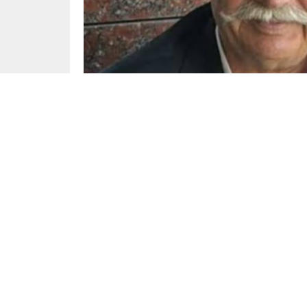
Yayınlama: 05.05.2024
Nuri Alço’nun beyninde pıhı atmıştı.
Sanatçı, yoğun bakıma kaldırılmıştı.
Alço’nun eşi Burcu Alço, eşinin bilincinin yerin