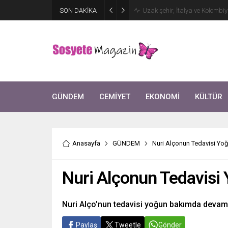
Aşkları sette başladı! Serra 
SON DAKİKA
kutlama
GÜNDEM
CEMİYET
EKONOMİ
KÜLTÜR
Anasayfa
GÜNDEM
Nuri Alçonun Tedavisi Y
Nuri Alçonun Tedavisi
Nuri Alço’nun tedavisi yoğun bakımda devam 
Paylaş
Tweetle
Gönder