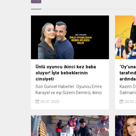
Ünlü oyuncu ikinci kez baba
‘Oy’una
oluyor! İşte bebeklerinin
tarafın
cinsiyeti
ardında
Son Güncel Haberler: Oyuncu Emre
Kazım Öz
Karayel ve eşi Gizem Demirci, ikinci
Salman’ı
kez bebek beklediklerini müjdeledi.
Ovacık’t
05.07.2025
04.03.
İşte bebeklerinin cinsiyeti...
filminin
Bakanlığ
haberini
tepkiler 