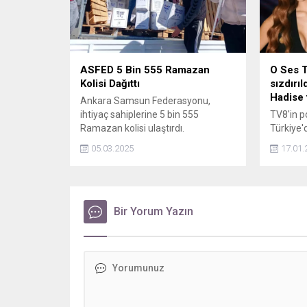
ASFED 5 Bin 555 Ramazan
O Ses T
Kolisi Dağıttı
sızdırıl
Hadise 
Ankara Samsun Federasyonu,
ihtiyaç sahiplerine 5 bin 555
TV8'in p
Ramazan kolisi ulaştırdı.
Türkiye'
medyaya 
05.03.2025
17.01.
oturan B
Özoğuz, 
arasında
çekti. Y
Bir Yorum Yazın
beklene
Melike Ş
olarak ka
kaderin j
belirtti.