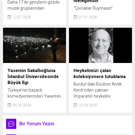
meleğimsin’
Daha 17 ile gençlerin gözde
müzik gruplarından
“Çocuklar Duymasın”
Manifest yeniden bir araya
dizisiyle büyük bir hayran
12.07.2026
27.01.2026
geldi. Dizinin bu akşam
kitlesi edinen Pınar Altuğ ve
ekrana gelecek bölümünde
eşi Yağmur Atacan,
konuk oyuncu olarak yer
evliliklerinden dünyaya
alan gruba, Daha 17’nin
gelen kızları Su Atacan’ın 17.
sevilen yıldızları Ceren Ayruk
yaş gününü ayrı ayrı
(Leyla) ve Beren Ahsen Uslu
yaptıkları paylaşımlarla
(Ezgi) sürpriz yaptı.
tebrik etti.
Yasemin Sakallıoğluna
Heykelimizi çalan
İstanbul Üniversitesinde
koleksiyonere tutuklama
Büyük İlgi
Burdur’daki Boubon Antik
Türkiye’nin başarılı
Kenti’nden çalınan
komedyenlerinden Yasemin
İmparator heykelini
Sakallıoğlu geçtiğimiz
2007’de satın alan Aaron
05.05.2024
13.09.2025
günlerde İstanbul
Mendelsohn’a New York
Üniversitesi İşletme
Ceza Mahkemesi
Kulübü’nün davetlisi olarak
tarafından tutuklama emri
Bir Yorum Yazın
Kariyer Günleri’ne konuk
çıkarıldı.
oldu. Gençlere tavsiyelerde