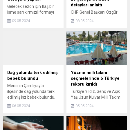
detayları anlattı
Gelecek sezon için flaş bir
isme sarı kırmızılı formayı
CHP Genel Başkanı Özgür
giydirmek isteyen
Özel katıldığı canlı yayında
09.05.2024
08.05.2024
Galatasaray yönetimi
açıklamalarda bulundu.
şampiyonluk hediyesi olarak
Özel, Cumhurbaşkanı
Arjantinli süper yıldız Paulo
Erdoğanla olan görüşmenin
Dybalaya kancayı taktı.
detaylarını anlattı.
Dağ yolunda terk edilmiş
Yüzme milli takım
bebek bulundu
seçmelerinde 6 Türkiye
rekoru kırıldı
Mersinin Çamlıyayla
ilçesinde dağ yolunda terk
Türkiye Yıldız, Genç ve Açık
edilmiş kız bebek bulundu.
Yaş Uzun Kulvar Milli Takım
Yeni doğduğu düşünülen kız
Seçmeleri Edirnede
06.05.2024
05.05.2024
bebeğin sağlık durumunun
tamamlandı.
iyi olduğu öğrenildi.