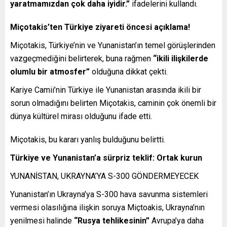
yaratmamızdan çok daha iyidir.”
ifadelerini kullandı.
Miçotakis’ten Türkiye ziyareti öncesi açıklama!
Miçotakis, Türkiye’nin ve Yunanistan’ın temel görüşlerinden
vazgeçmediğini belirterek, buna rağmen
“ikili ilişkilerde
olumlu bir atmosfer”
olduğuna dikkat çekti.
Kariye Camii’nin Türkiye ile Yunanistan arasında ikili bir
sorun olmadığını belirten Miçotakis, caminin çok önemli bir
dünya kültürel mirası olduğunu ifade etti.
Miçotakis, bu kararı yanlış bulduğunu belirtti.
Türkiye ve Yunanistan’a sürpriz teklif: Ortak kurun
YUNANİSTAN, UKRAYNA’YA S-300 GÖNDERMEYECEK
Yunanistan’ın Ukrayna’ya S-300 hava savunma sistemleri
vermesi olasılığına ilişkin soruya Miçtoakis, Ukrayna’nın
yenilmesi halinde
“Rusya tehlikesinin”
Avrupa’ya daha