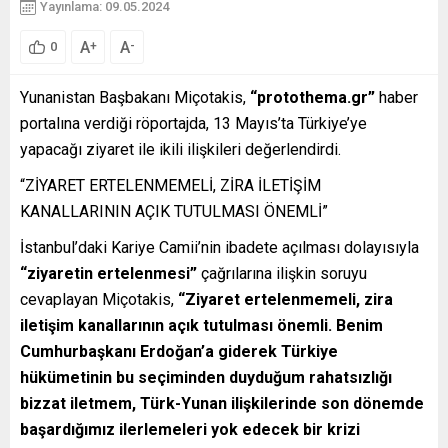
Yayınlama: 09.05.2024
A
A
+
-
0
Yunanistan Başbakanı Miçotakis,
“protothema.gr”
haber
portalına verdiği röportajda, 13 Mayıs’ta Türkiye’ye
yapacağı ziyaret ile ikili ilişkileri değerlendirdi.
“ZİYARET ERTELENMEMELİ, ZİRA İLETİŞİM
KANALLARININ AÇIK TUTULMASI ÖNEMLİ”
İstanbul’daki Kariye Camii’nin ibadete açılması dolayısıyla
“ziyaretin ertelenmesi”
çağrılarına ilişkin soruyu
cevaplayan Miçotakis,
“Ziyaret ertelenmemeli, zira
iletişim kanallarının açık tutulması önemli. Benim
Cumhurbaşkanı Erdoğan’a giderek Türkiye
hükümetinin bu seçiminden duyduğum rahatsızlığı
bizzat iletmem, Türk-Yunan ilişkilerinde son dönemde
başardığımız ilerlemeleri yok edecek bir krizi