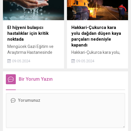
El hijyeni bulaşıcı
Hakkari-Çukurca kara
hastalıklar için kritik
yolu dağdan düşen kaya
noktada
parçaları nedeniyle
kapandı
Mengücek Gazi Eğitim ve
Araştırma Hastanesinde
Hakkari-Çukurca kara yolu,
kurulan stant ile bulaşıcı
dağdan düşen kaya
09.05.2024
09.05.2024
hastalıkların önlenmesi için
parçaları nedeniyle kapandı.
el hijyeni konusunun önemi
vurgulandı.
Bir Yorum Yazın