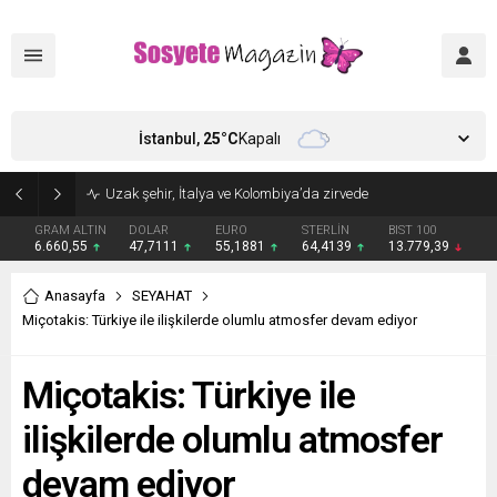
İstanbul,
25
°C
Kapalı
Aşkları sette başladı! Serra Arıtürk’ten sevgilisi Aytaç Şaşmaz’a romantik kutlama
GRAM ALTIN
DOLAR
EURO
STERLİN
BIST 100
6.660,55
47,7111
55,1881
64,4139
13.779,39
Anasayfa
SEYAHAT
Miçotakis: Türkiye ile ilişkilerde olumlu atmosfer devam ediyor
Miçotakis: Türkiye ile
ilişkilerde olumlu atmosfer
devam ediyor