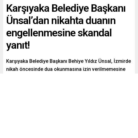
Karşıyaka Belediye Başkanı
Ünsal’dan nikahta duanın
engellenmesine skandal
yanıt!
Karşıyaka Belediye Başkanı Behiye Yıldız Ünsal, İzmirde
nikah öncesinde dua okunmasına izin verilmemesine
ilişkin skandal bir açıklamada bulunarak, “Arkadaşımız
kurallara uygun davranmaya çalışmıştır.” dedi.
Paylaş
Tweetle
Gönder