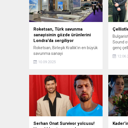
Roketsan, Türk savunma
Çellist
sanayisinin gözde ürünlerini
Bulgaris
Londra’da sergiliyor
Sound o
Roketsan, Birleşik Krallık’ın en büyük
genç çel
savunma sanayi
12.06.
organizasyonlarından biri olan DSEI
10.09.2025
2025’e sağladığı katılımla yeni nesil
savunma sistemlerini Londra’da
beğeniye sunuyor.
Serhan Onat Survivor yolcusu!
Kader’i