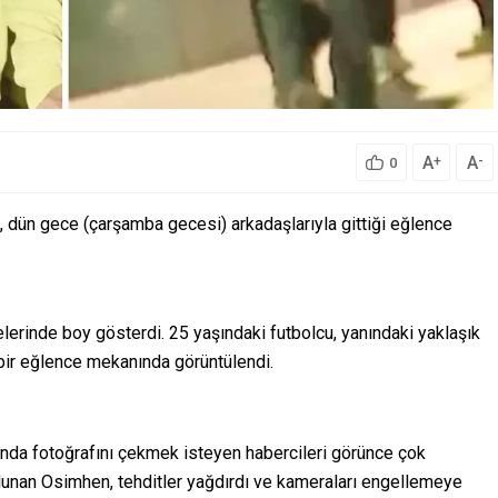
A
A
+
-
0
, dün gece (çarşamba gecesi) arkadaşlarıyla gittiği eğlence
celerinde boy gösterdi. 25 yaşındaki futbolcu, yanındaki yaklaşık
i bir eğlence mekanında görüntülendi.
ında fotoğrafını çekmek isteyen habercileri görünce çok
ulunan Osimhen, tehditler yağdırdı ve kameraları engellemeye