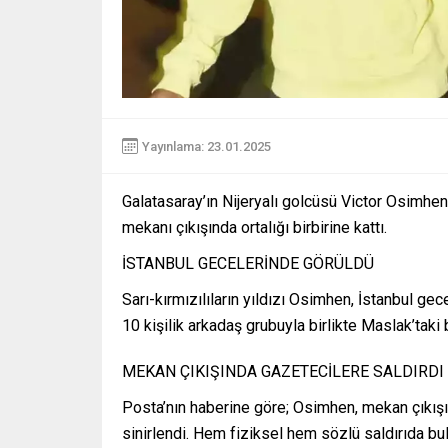
Yayınlama: 23.01.2025
Galatasaray’ın Nijeryalı golcüsü Victor Osimhen
mekanı çıkışında ortalığı birbirine kattı.
İSTANBUL GECELERİNDE GÖRÜLDÜ
Sarı-kırmızılıların yıldızı Osimhen, İstanbul ge
10 kişilik arkadaş grubuyla birlikte Maslak’tak
MEKAN ÇIKIŞINDA GAZETECİLERE SALDIRDI
Posta’nın haberine göre; Osimhen, mekan çıkış
sinirlendi. Hem fiziksel hem sözlü saldırıda b