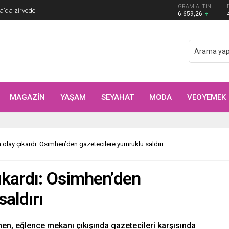
Arıtürk’ten sevgilisi Aytaç Şaşmaz’a romantik
GRAM ALTIN
6.659,26
MAGAZİN
YAŞAM
SEYAHAT
MODA
VEOYEMEK
 olay çıkardı: Osimhen’den gazetecilere yumruklu saldırı
ıkardı: Osimhen’den
aldırı
hen, eğlence mekanı çıkışında gazetecileri karşısında