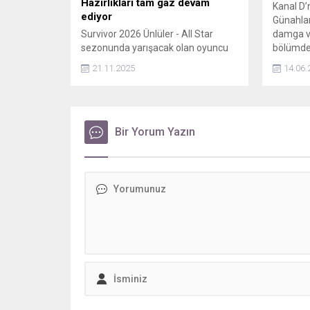
Hazırlıkları tam gaz devam
Kanal D’n
ediyor
Günahlar
Survivor 2026 Ünlüler - All Star
damga vu
sezonunda yarışacak olan oyuncu
bölümde 
Serhan Onat, hazırlıklarına devam
olduğu o
21.11.2025
14.06.
ediyor. Yarışmaya günler kala spor
mutlu gü
salonundan çıkmayan Onat, halka
gülleriyl
oyunu için atış yaptığı anları
paylaştı.
Bir Yorum Yazın