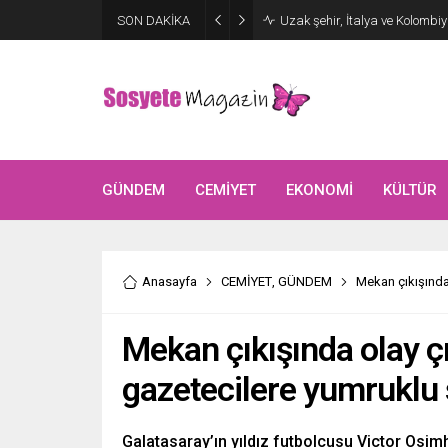
Aşkları sette başladı! Serra 
SON DAKİKA
kutlama
GÜNDEM
CEMİYET
EKONOMİ
KÜLTÜR
Anasayfa
CEMİYET
,
GÜNDEM
Mekan çıkışında
Mekan çıkışında olay ç
gazetecilere yumruklu s
Galatasaray’ın yıldız futbolcusu Victor Osim