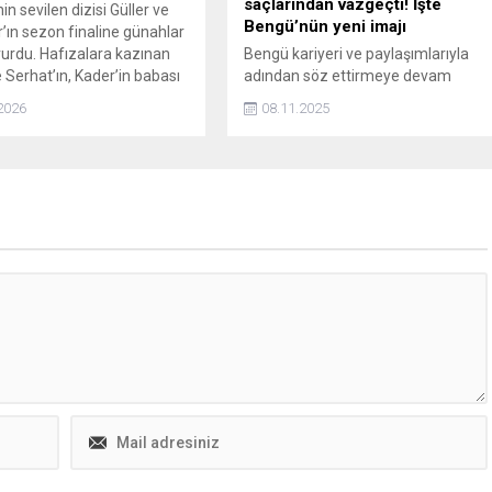
saçlarından vazgeçti! İşte
in sevilen dizisi Güller ve
Bengü’nün yeni imajı
’ın sezon finaline günahlar
rdu. Hafızalara kazınan
Bengü kariyeri ve paylaşımlarıyla
Serhat’ın, Kader’in babası
adından söz ettirmeye devam
rtaya çıktı. Zeynep ise en
ediyor. En son Çağatay Ulusoy'a
2026
08.11.2025
nünde gelinliği ve ezilen
övgüler yağdıran ünlü şarkıcı imaj
e ortada kaldı.
değişikliğine gitti.