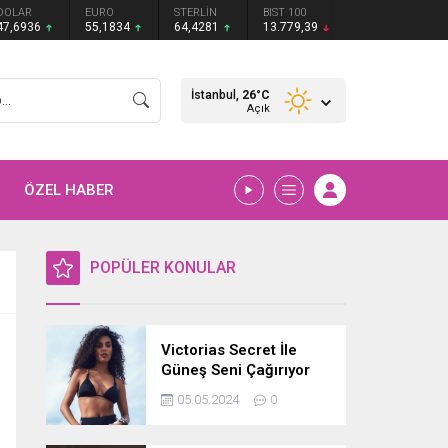
DOLAR
EURO
STERLİN
BIST 100
47,6936
55,1834
64,4281
13.779,39
İstanbul,
26
°C
Açık
ÖZEL HABER
POPÜLER KONULAR
Victorias Secret İle
Güneş Seni Çağırıyor
05.05.2024
0