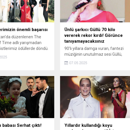
lerimizin önemli başarısı
Ünlü şarkıcı Güllü 70 kilo
vererek rekor kırdı! Görünce
tan’da düzenlenen The
tanıyamayacaksınız
f Time adlı yarışmadan
listlerimiz ödüllerde döndü.
90’lı yıllara damga vuran, fantezi
müziğinin unutulmaz sesi Güllü,
2025
sadece müziğiyle değil, geçirdiği
07.05.2025
büyük değişimle de gündemden
düşmüyor. Geçirdiği operasyon
sonrasında 70 kilo birden veren ünlü
şarkıcının son hali sosyal medyayı
salladı.
n babası Serhat çıktı!
Yıllardır kullandığı koyu