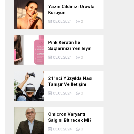
Yazın Cildinizi Urawla
Koruyun
05.05.2024
0
Pink Keratin İle
Saçlarınızı Yenileyin
05.05.2024
0
21'inci Yüzyılda Nasıl
Tanışır Ve İletişim
Kurarız Ve Metaverse
05.05.2024
0
Bunu Yakın Zamanda
Neden
Değiştirmeyecektir
Omicron Varyantı
Salgını Bitirecek Mi?
05.05.2024
0