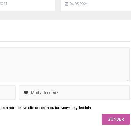
6 kişi yaralandı.
coşmasını ve bitkilerinizin hızlı
2024
06.05.2024
büyümesini istiyorsanız bu haber
tam size göre! Bitki köklerine
sadece bir kaşık dökün ve izleyin…
osta adresim ve site adresim bu tarayıcıya kaydedilsin.