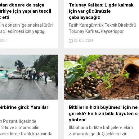
tan dönere de salça
Tolunay Kafkas: Ligde kalmak
rkiye için yapılan tescil
için var gücümüzle
 etti
çabalayacağız
nin dönerin ‘geleneksel ürün’
Fatih Karagümrük Teknik Direktörü
scil edilmesi için yaptığı
Tolunay Kafkas, Kayserispor
un, Avrupa Birliği Resmi
maçının ardından yaptığı
2024
05.05.2024
’nde yayınlanması, daha
açıklamada, "Önümüzdeki üç tane
lava ve kokoreçe sahip
kritik maç var. Artı bir kupa maçı var.
steyen Yunanistan’da
Ligde kalmak için var gücümüzle
ık yarattı.
çabalayacağız" dedi.
irbirine girdi: Yaralılar
Bitkilerin hızlı büyümesi için ne
gerekli? En hızlı bitki büyüten o
yöntem!
 Pozantı ilçesinde
2 tır ve 5 otomobilin
İlkbaharla birlikte bahçelere ekim
 zincirleme trafik kazasında
zamanı da geldi. Çiçeklerinizin