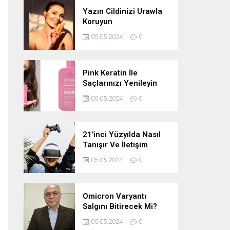
Yazın Cildinizi Urawla
Koruyun
05.05.2024
0
Pink Keratin İle
Saçlarınızı Yenileyin
05.05.2024
0
21'inci Yüzyılda Nasıl
Tanışır Ve İletişim
Kurarız Ve Metaverse
05.05.2024
0
Bunu Yakın Zamanda
Neden
Değiştirmeyecektir
Omicron Varyantı
Salgını Bitirecek Mi?
05.05.2024
0