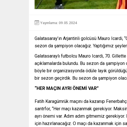
Yayınlama: 09.05.2024
Galatasaray’ın Arjantinli golcüsü Mauro Icardi,
sezon da şampiyon olacağız. Yaptığımız şeyler
Galatasaraylı futbolcu Mauro Icardi, 70. Gillett
açıklamalarda bulundu. Bu sezon da şampiyon ola
böyle bir organizasyonda ödüle layık görüldüğ
bir sezon geçirdik. Bu sezon da şampiyon olaca
“HER MAÇIN AYRI ÖNEMİ VAR”
Fatih Karagümrük maçını da kazanıp Fenerbahçe
santrfor, “Her maçı kazanmak gerekiyor. Maks
ayrı önemi var. Adım adım gitmemiz gerekiyor.
için hazırlanacağız. O maçı da kazanmak için s