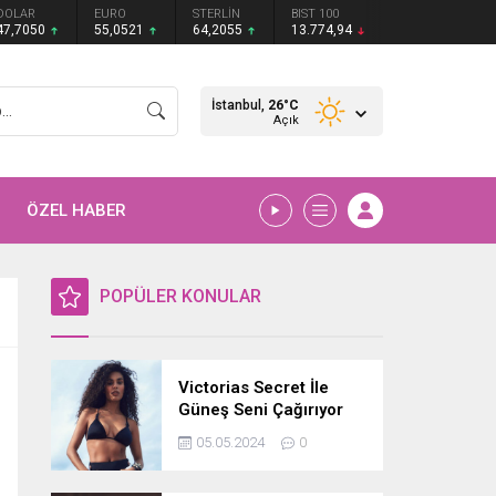
DOLAR
EURO
STERLİN
BIST 100
47,7050
55,0521
64,2055
13.774,94
İstanbul,
26
°C
Açık
ÖZEL HABER
POPÜLER KONULAR
Victorias Secret İle
Güneş Seni Çağırıyor
05.05.2024
0