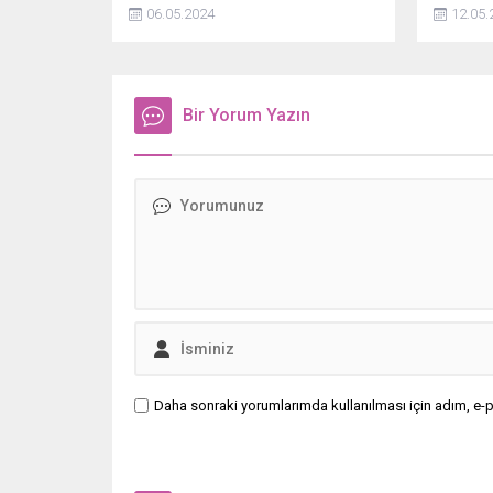
açıkladı. Operasyon kapsamında 30
2si ağır 
06.05.2024
12.05.
kişi gözaltına alındı.
Bir Yorum Yazın
Daha sonraki yorumlarımda kullanılması için adım, e-p