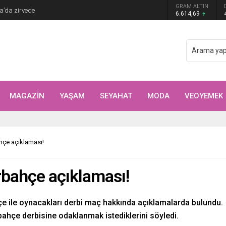
Arıtürk’ten sevgilisi Aytaç Şaşmaz’a romantik
GRAM ALTIN
6.614,69
MAGAZİN
YAŞAM
SEYAHAT
MODA
VEOYEMEK
hçe açıklaması!
rbahçe açıklaması!
çe ile oynacakları derbi maç hakkında açıklamalarda bulundu.
ahçe derbisine odaklanmak istediklerini söyledi.