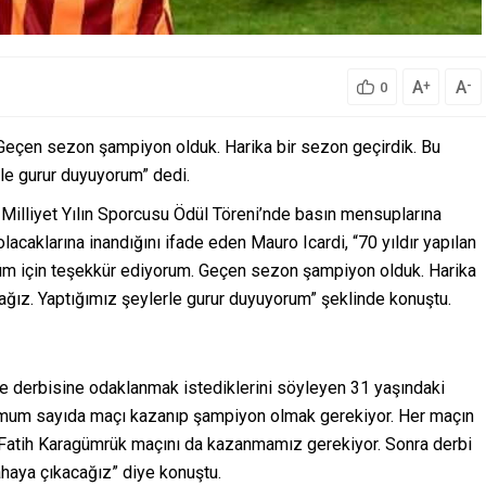
A
A
+
-
0
 “Geçen sezon şampiyon olduk. Harika bir sezon geçirdik. Bu
le gurur duyuyorum” dedi.
e Milliyet Yılın Sporcusu Ödül Töreni’nde basın mensuplarına
caklarına inandığını ifade eden Mauro Icardi, “70 yıldır yapılan
üm için teşekkür ediyorum. Geçen sezon şampiyon olduk. Harika
ğız. Yaptığımız şeylerle gurur duyuyorum” şeklinde konuştu.
 derbisine odaklanmak istediklerini söyleyen 31 yaşındaki
imum sayıda maçı kazanıp şampiyon olmak gerekiyor. Her maçın
 Fatih Karagümrük maçını da kazanmamız gerekiyor. Sonra derbi
ahaya çıkacağız” diye konuştu.