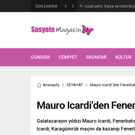
Aşkları sette başladı! Serra 
SON DAKİKA
kutlama
GÜNDEM
CEMİYET
EKONOMİ
KÜLTÜR
Anasayfa
SEYAHAT
Mauro Icardi’den Fenerba
Mauro Icardi’den Fene
Galatasarayın yıldızı Mauro Icardi, Fenerbah
Icardi, Karagümrük maçını da kazanıp Fenerb