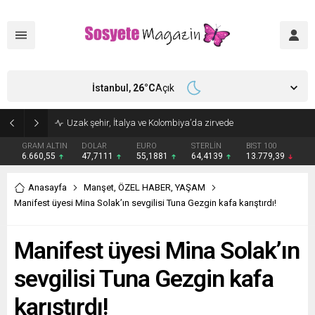
İstanbul,
26
°C
Açık
Aşkları sette başladı! Serra Arıtürk’ten sevgilisi Aytaç Şaşmaz’a romantik kutlama
GRAM ALTIN
DOLAR
EURO
STERLİN
BIST 100
6.660,55
47,7111
55,1881
64,4139
13.779,39
Anasayfa
Manşet
,
ÖZEL HABER
,
YAŞAM
Manifest üyesi Mina Solak’ın sevgilisi Tuna Gezgin kafa karıştırdı!
Manifest üyesi Mina Solak’ın
sevgilisi Tuna Gezgin kafa
karıştırdı!