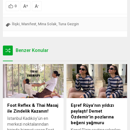
A
A
+
-
0
İlişki
Manifest
Mina Solak
Tuna Gezgin
,
,
,
Benzer Konular
Foot Reflex & Thai Masaj
Eşref Rüya’nın yıldızı
ile Zindelik Kazanın!
paylaştı! Demet
Özdemir’in pozlarına
İstanbul Kadıköy’ün en
beğeni yağmuru
merkezi noktalarından