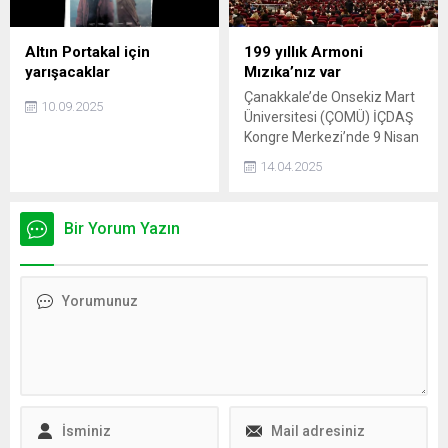
yatırımlar ve biriken borçlar
nedeniyle her şeylerini
satarak hayata adeta
Altın Portakal için
199 yıllık Armoni
sıfırdan başlamak zorunda
yarışacaklar
Mızıka’nız var
kaldıkları zorlu süreci anlattı.
Çanakkale’de Onsekiz Mart
10.09.2025
Üniversitesi (ÇOMÜ) İÇDAŞ
Kongre Merkezi’nde 9 Nisan
Çarşamba akşamı anlamlı
14.04.2025
bir sanat buluşması
gerçekleşti.
Bir Yorum Yazın