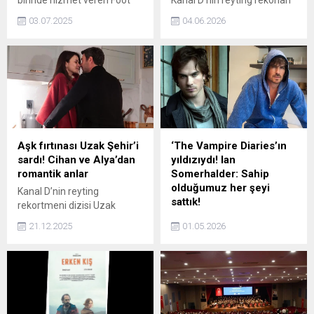
birinde hizmet veren Foot
Kanal D’nin reyting rekorları
Reflex & Thai Therapy, Uzak
kıran dizisi Eşref Rüya’da
03.07.2025
04.06.2026
Doğu’nun kadim masaj
'Nisan' karakterine hayat
tekniklerini modern
veren oyuncu Demet
rahatlıkla birleştirerek
Özdemir, paylaşımlarıyla
ziyaretçilerine unutulmaz
beğeni topluyor. Ünlü ismin
bir terapi deneyimi sunuyor.
tatil pozlarına kısa sürede
yorum ve beğeni yağdı.
Aşk fırtınası Uzak Şehir’i
‘The Vampire Diaries’ın
sardı! Cihan ve Alya’dan
yıldızıydı! Ian
romantik anlar
Somerhalder: Sahip
olduğumuz her şeyi
Kanal D’nin reyting
sattık!
rekortmeni dizisi Uzak
Şehir’de Cihan ile Alya’nın
Hollywood'un en popüler
21.12.2025
01.05.2026
duygusal yakınlaşması
çiftlerinden Ian
izleyiciyi ekrana kilitleyecek.
Somerhalder ve Nikki Reed,
geçmişte yaşadıkları büyük
bir finansal krizi ilk kez
kamuoyuyla paylaştı. Ünlü
çift, yanlış giden ticari