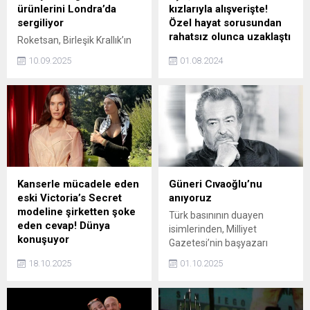
ürünlerini Londra’da
kızlarıyla alışverişte!
sergiliyor
Özel hayat sorusundan
rahatsız olunca uzaklaştı
Roketsan, Birleşik Krallık’ın
en büyük savunma sanayi
Acun Ilıcalı'nın kendisinden
10.09.2025
01.08.2024
organizasyonlarından biri
30 yaş küçük aşkı Çağla
olan DSEI 2025’e sağladığı
Altunkaya, Adriana Lima'nın
katılımla yeni nesil savunma
kızlarıyla alışverişe çıktı.
sistemlerini Londra’da
Basın mensuplarıyla
beğeniye sunuyor.
karşılaşan ve tektaş
yüzüğüyle dikkat çeken
Altunkaya, evlilik sorularını
yanıtsız bıraktı.
Kanserle mücadele eden
Güneri Cıvaoğlu’nu
eski Victoria’s Secret
anıyoruz
modeline şirketten şoke
Türk basınının duayen
eden cevap! Dünya
isimlerinden, Milliyet
konuşuyor
Gazetesi’nin başyazarı
Victoria's Secret modeli
Güneri Cıvaoğlu’nu,
18.10.2025
01.10.2025
olduğu dönemde podyuma
ölümünün birinci yıl
damga vuran Bianca Balti
dönümünde anıyoruz.
kansere yakalanmış ve