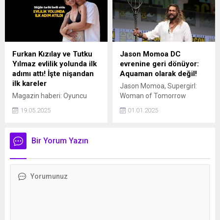
sağlığına kavuştuğunu
duyurmuştu. İngiliz basını
Victoria's Secret ve Bianca
Balti arasında yaşanan şoke
eden gelişmeyi kaleme aldı.
Furkan Kızılay ve Tutku
Jason Momoa DC
Yılmaz evlilik yolunda ilk
evrenine geri dönüyor:
adımı attı! İşte nişandan
Aquaman olarak değil!
ilk kareler
Jason Momoa, Supergirl:
Magazin haberi: Oyuncu
Woman of Tomorrow
Furkan Kızılay, sevgilisi Tutku
filminde Lobo karakteriyle
19.05.2025
01.01.2025
Yılmaz ile nişanlandığını
DC Evreni’ne geri dönüyor.
duyurdu. İşte nişandan ilk
fotoğraflar..
Bir Yorum Yazın