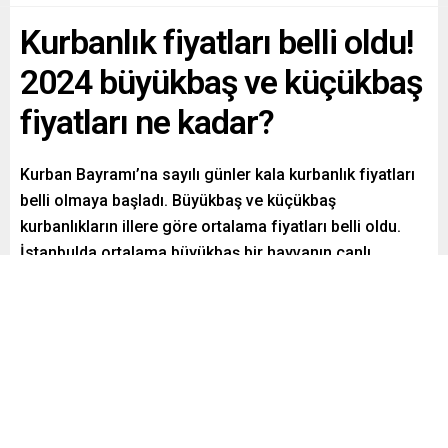
Kurbanlık fiyatları belli oldu!
2024 büyükbaş ve küçükbaş
fiyatları ne kadar?
Kurban Bayramı’na sayılı günler kala kurbanlık fiyatları
belli olmaya başladı. Büyükbaş ve küçükbaş
kurbanlıkların illere göre ortalama fiyatları belli oldu.
İstanbulda ortalama büyükbaş bir hayvanın canlı
kilogram fiyatının 280 ila 340 TL arasında, küçükbaşın
ise 250 ila 300 TL arasında olacağı düşünülüyor. Peki
2024 kurbanlık fiyatları ne kadar?
Paylaş
Tweetle
Gönder