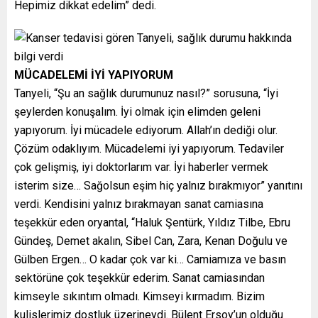
Hepimiz dikkat edelim” dedi.
MÜCADELEMİ İYİ YAPIYORUM
Tanyeli, “Şu an sağlık durumunuz nasıl?” sorusuna, “İyi
şeylerden konuşalım. İyi olmak için elimden geleni
yapıyorum. İyi mücadele ediyorum. Allah’ın dediği olur.
Çözüm odaklıyım. Mücadelemi iyi yapıyorum. Tedaviler
çok gelişmiş, iyi doktorlarım var. İyi haberler vermek
isterim size… Sağolsun eşim hiç yalnız bırakmıyor” yanıtını
verdi. Kendisini yalnız bırakmayan sanat camiasına
teşekkür eden oryantal, “Haluk Şentürk, Yıldız Tilbe, Ebru
Gündeş, Demet akalın, Sibel Can, Zara, Kenan Doğulu ve
Gülben Ergen… O kadar çok var ki… Camiamıza ve basın
sektörüne çok teşekkür ederim. Sanat camiasından
kimseyle sıkıntım olmadı. Kimseyi kırmadım. Bizim
kulislerimiz dostluk üzerineydi. Bülent Ersoy’un olduğu