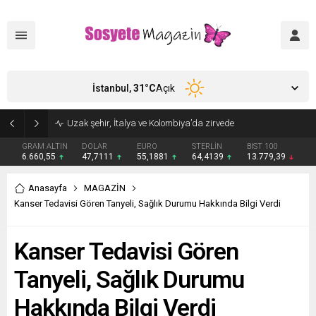
İstanbul,
31
°C
Açık
GRAM ALTIN
DOLAR
EURO
STERLİN
BIST 100
6.660,55
47,7111
55,1881
64,4139
13.779,39
Anasayfa
MAGAZİN
Kanser Tedavisi Gören Tanyeli, Sağlık Durumu Hakkında Bilgi Verdi
Kanser Tedavisi Gören
Tanyeli, Sağlık Durumu
Hakkında Bilgi Verdi