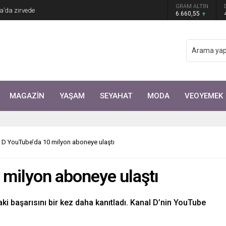
Arıtürk’ten sevgilisi Aytaç Şaşmaz’a romantik
GRAM ALTIN
6.660,55
MAGAZİN
YAŞAM
SEYAHAT
MODA
VEOYEMEK
 D YouTube’da 10 milyon aboneye ulaştı
 milyon aboneye ulaştı
daki başarısını bir kez daha kanıtladı. Kanal D’nin YouTube