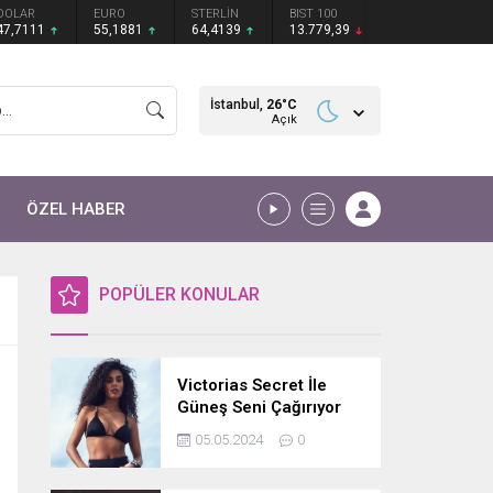
DOLAR
EURO
STERLİN
BIST 100
47,7111
55,1881
64,4139
13.779,39
İstanbul,
26
°C
Açık
ÖZEL HABER
POPÜLER KONULAR
Victorias Secret İle
Güneş Seni Çağırıyor
05.05.2024
0