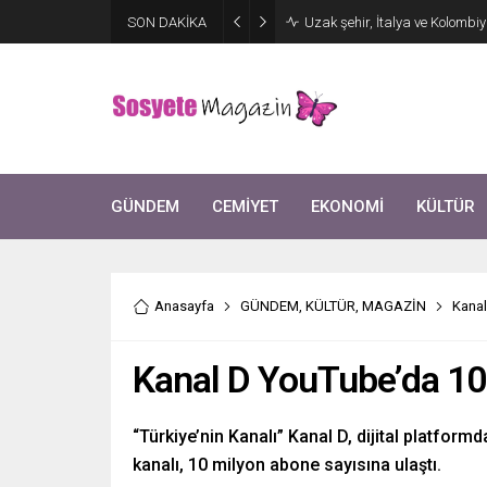
Aşkları sette başladı! Serra 
SON DAKİKA
kutlama
GÜNDEM
CEMİYET
EKONOMİ
KÜLTÜR
Anasayfa
GÜNDEM
,
KÜLTÜR
,
MAGAZİN
Kanal
Kanal D YouTube’da 10
“Türkiye’nin Kanalı” Kanal D, dijital platform
kanalı, 10 milyon abone sayısına ulaştı.