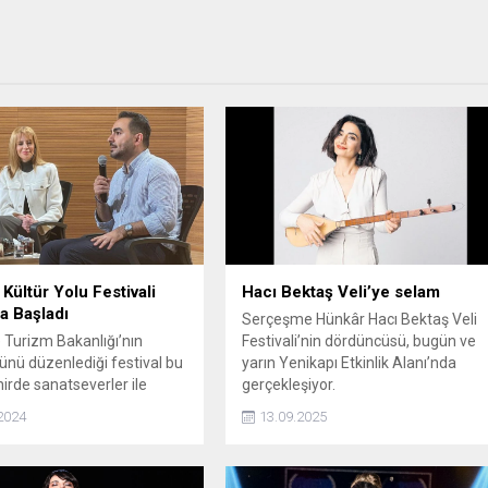
 Kültür Yolu Festivali
Hacı Bektaş Veli’ye selam
a Başladı
Serçeşme Hünkâr Hacı Bektaş Veli
e Turizm Bakanlığı’nın
Festivali’nin dördüncüsü, bugün ve
nü düzenlediği festival bu
yarın Yenikapı Etkinlik Alanı’nda
hirde sanatseverler ile
gerçekleşiyor.
r.
2024
13.09.2025