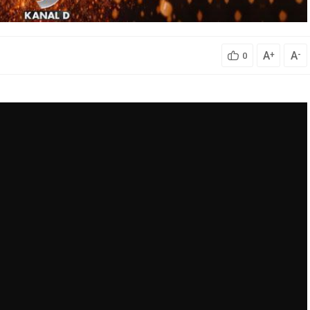
A
A
+
-
0