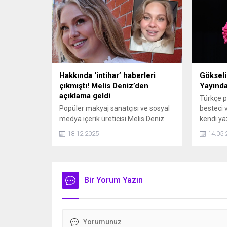
Hakkında ‘intihar’ haberleri
Gökseli
çıkmıştı! Melis Deniz’den
Yayınd
açıklama geldi
Türkçe p
Popüler makyaj sanatçısı ve sosyal
besteci 
medya içerik üreticisi Melis Deniz
kendi yaz
hakkında internette dolaşan
yaptığı 
18.12.2025
14.05.
“yaşamına son verdi” iddialarına
söz etti
yanıt geldi. Deniz, söz konusu
söylentilerin gerçeği yansıtmadığını
belirtti.
Bir Yorum Yazın