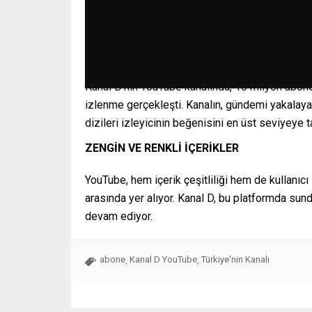
Kanal D’nin YouTube kanalında, 10 milyon abone
izlenme gerçekleşti. Kanalın, gündemi yakalayan
dizileri izleyicinin beğenisini en üst seviyeye t
ZENGİN VE RENKLİ İÇERİKLER
YouTube, hem içerik çeşitliliği hem de kullanıc
arasında yer alıyor. Kanal D, bu platformda sund
devam ediyor.
abone
Kanal D YouTube
Türkiye'nin Kanalı
,
,