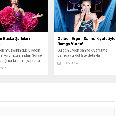
n Başka Şarkıları
Gülben Ergen Sahne Kıyafetiyle
a
Damga Vurdu!
op müziğinin güçlü kadın
Gülben Ergen sahne kıyafetiyle
ve yorumcularından Göksel,
damga vurdu! İşte detaylar...
dığı şarkılarının yanı sıra
12.05.2024
özel projelerle de adından
2024
rmeye devam ediyor.