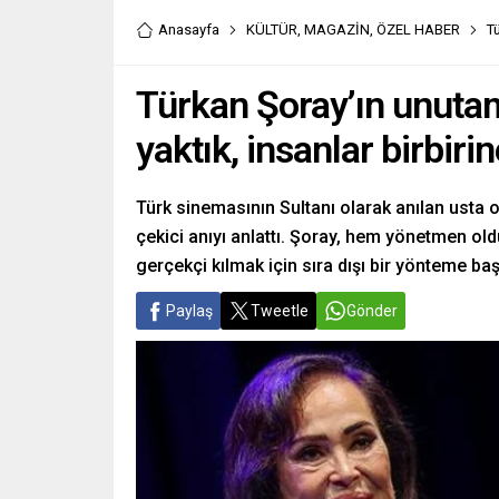
Anasayfa
KÜLTÜR
,
MAGAZİN
,
ÖZEL HABER
Tü
Türkan Şoray’ın unutama
yaktık, insanlar birbirin
Türk sinemasının Sultanı olarak anılan usta 
çekici anıyı anlattı. Şoray, hem yönetmen o
gerçekçi kılmak için sıra dışı bir yönteme baş
Paylaş
Tweetle
Gönder