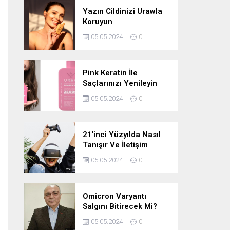
Yazın Cildinizi Urawla
Koruyun
05.05.2024
0
Pink Keratin İle
Saçlarınızı Yenileyin
05.05.2024
0
21'inci Yüzyılda Nasıl
Tanışır Ve İletişim
Kurarız Ve Metaverse
05.05.2024
0
Bunu Yakın Zamanda
Neden
Değiştirmeyecektir
Omicron Varyantı
Salgını Bitirecek Mi?
05.05.2024
0