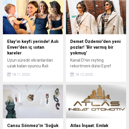
aktris Susan Sarandon,
meslektaşı Ebru Gündeş
Gazze'ye destek
hakkında zehir zemberek
vermesinden dolayı,
açıklamalarda bulundu.
ülkesinde film çekmesinin
Geçmişe dayanan bir
engellendiğini söyledi.
kırgınlığını dile getiren
Morgül, Gündeş’e karşı olan
tepkisini sert sözlerle ifade
Elay’ın keyfi yerinde! Aslı
Demet Özdemir’den yeni
etti.
Enver’den iç ısıtan
pozlar! ‘Bir varmış bir
kareler
yokmuş’
Uzun süredir ekranlardan
Kanal D’nin reyting
uzak kalan oyuncu Aslı
rekortmeni dizisi Eşref
Enver, sosyal medya
Rüya’nın yıldızı ünlü oyuncu
18.11.2025
18.12.2025
paylaşımlarıyla beğeni
Demet Özdemir'in yeni
topluyor. Ünlü isim, sevimli
Instagram pozlarına yorum
kızı Elay ile yeni karelerini
ve beğeni yağdı.
Instagram'dan sevenlerinin
beğenisine sundu.
Cansu Sönmez’in ‘Soğuk
Atlas İnşaat: Emlak