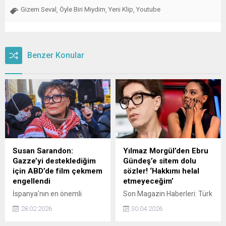
Gizem Seval
Öyle Biri Miydim
Yeni Klip
Youtube
,
,
,
Benzer Konular
Susan Sarandon:
Yılmaz Morgül’den Ebru
Gazze’yi desteklediğim
Gündeş’e sitem dolu
için ABD’de film çekmem
sözler! ‘Hakkımı helal
engellendi
etmeyeceğim’
İspanya'nın en önemli
Son Magazin Haberleri: Türk
sinema ödülleri olan
sanat müziğinin sevilen
28.02.2026
30.04.2026
Goya'da Uluslararası Goya
isimlerinden Yılmaz Morgül,
Ödülü'ne layık görülen ABD'li
katıldığı bir programda