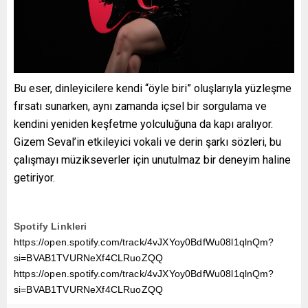
Bu eser, dinleyicilere kendi “öyle biri” oluşlarıyla yüzleşme
fırsatı sunarken, aynı zamanda içsel bir sorgulama ve
kendini yeniden keşfetme yolculuğuna da kapı aralıyor.
Gizem Seval’in etkileyici vokali ve derin şarkı sözleri, bu
çalışmayı müzikseverler için unutulmaz bir deneyim haline
getiriyor.
Spotify Linkleri
https://open.spotify.com/track/4vJXYoy0BdfWu08l1qlnQm?
si=BVAB1TVURNeXf4CLRuoZQQ
https://open.spotify.com/track/4vJXYoy0BdfWu08l1qlnQm?
si=BVAB1TVURNeXf4CLRuoZQQ