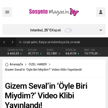
İstanbul,
25
°C
Kapalı
Aşkları sette başladı! Serra Arıtürk’ten sevgilisi Aytaç Şaşmaz’a romantik kutlama
GRAM ALTIN
DOLAR
EURO
STERLİN
BIST 100
6.660,55
47,7111
55,1881
64,4139
13.779,39
Anasayfa
ÖZEL HABER
Gizem Seval’in ‘Öyle Biri Miydim?’ Video Klibi Yayınlandı!
Gizem Seval’in ‘Öyle Biri
Miydim?’ Video Klibi
Yayınlandı!