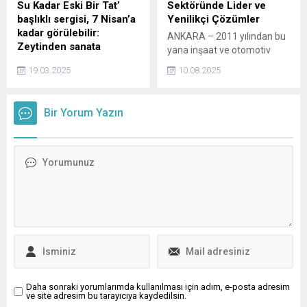
Su Kadar Eski Bir Tat’
Sektöründe Lider ve
başlıklı sergisi, 7 Nisan’a
Yenilikçi Çözümler
kadar görülebilir:
ANKARA – 2011 yılından bu
Zeytinden sanata
yana inşaat ve otomotiv
Sanatçı Cansu Sönmez,
sektörlerinde faaliyet
19.03.2025
10.08.2025
zeytin ağacının dönüşüm ve
gösteren Atlas İnşaat, güçlü
sürdürülebilirlik temalarını
öz sermayesi, uzman ekibi
işlediği 'Soğuk Su Kadar Eski
ve müşteri odaklı
Bir Yorum Yazın
Bir Tat' sergisini PG Art
yaklaşımıyla sektördeki
Gallery'de sanatseverlerle
yerini her geçen gün
buluşturuyor. Sergi 7 Nisan'a
sağlamlaştırıyor.
kadar ziyaret edilebilecek.
Daha sonraki yorumlarımda kullanılması için adım, e-posta adresim
ve site adresim bu tarayıcıya kaydedilsin.