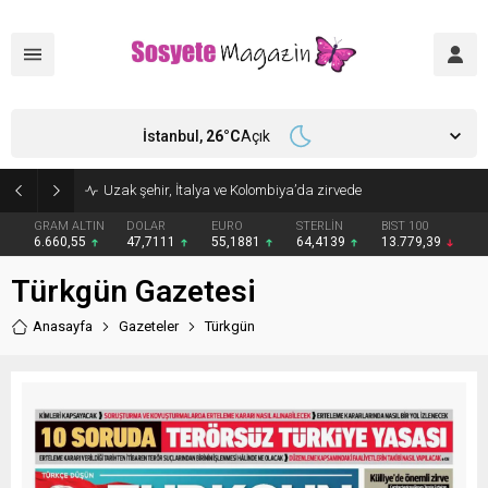
İstanbul,
26
°C
Açık
Uzak şehir, İtalya ve Kolombiya’da zirvede
GRAM ALTIN
DOLAR
EURO
STERLİN
BIST 100
6.660,55
47,7111
55,1881
64,4139
13.779,39
Türkgün Gazetesi
Anasayfa
Gazeteler
Türkgün