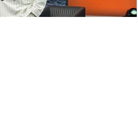
A
A
+
-
0
 Yurtyapan’ın sunumuyla yayınlanan Biz Bize programına ünlü
 anlattı: “61 ülkeye gittim. Korkusuzca Avrupa’nın çok yerini
’de böceklerin arasında çadırda da… Bolivya’da 5 bin metrede
dük. Oksijen az olduğu için darmadağın olduk.
er veremeyiz, helikopter gelip bizi kurtaramaz. Kalp ritminiz