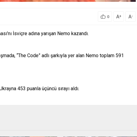
A
A
+
-
0
ması’nı İsviçre adına yarışan Nemo kazandı.
arışmada, “The Code” adlı şarkıyla yer alan Nemo toplam 591
 Ukrayna 453 puanla üçüncü sırayı aldı.