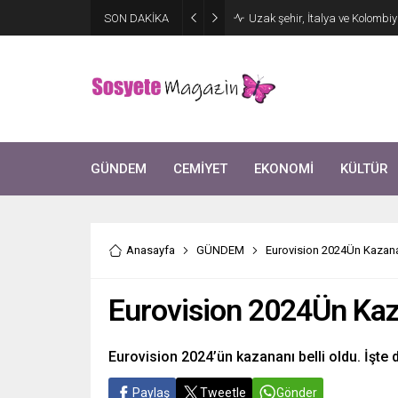
Aşkları sette başladı! Serra 
SON DAKİKA
kutlama
GÜNDEM
CEMİYET
EKONOMİ
KÜLTÜR
Anasayfa
GÜNDEM
Eurovision 2024Ün Kazanan
Eurovision 2024Ün Kaza
Eurovision 2024’ün kazananı belli oldu. İşte 
Paylaş
Tweetle
Gönder