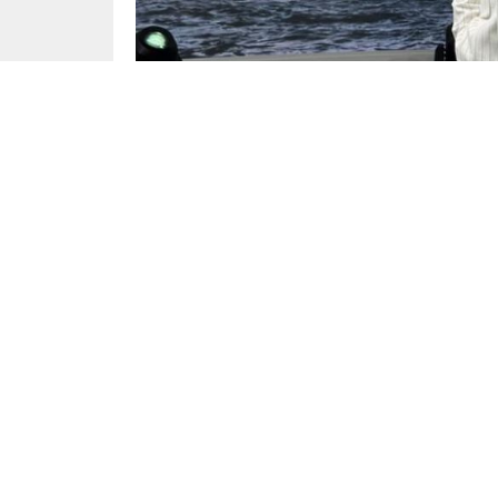
Yayınlama: 11.05.2024
A PARA ekranlarında Sinan Özedincik ile Merve
şarkıcı Buray konuk oldu.
Buray, yurt dışı gezilerindeki zor anlarını şöyle
gezdim. 7 yıldızlı otelde de kaldım, Serengeti
uyuduk, Ant Dağları’nın tepesinde. Ölümden dön
Bir şey olsa telefonumuzu çekmiyor kimseye hab