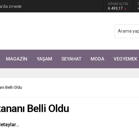
Arıtürk’ten sevgilisi Aytaç Şaşmaz’a romantik
GRAM ALTIN
6.493,17
MAGAZİN
YAŞAM
SEYAHAT
MODA
VEOYEMEK
ı Belli Oldu
nanı Belli Oldu
detaylar…