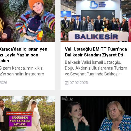
araca’dan iç ısıtan yeni
Vali Ustaoğlu EMITT Fuarı’nda
ızı Leyla Yaz’ın son
Balıkesir Standını Ziyaret Etti
bakın
Balıkesir Valisi İsmail Ustaoğlu,
izem Karaca, minik kızı
Doğu Akdeniz Uluslararası Turizm
z'ın son halini Instagram
ve Seyahat Fuarı'nda Balıkesir
an sevenleriyle paylaştı.
Büyükşehir Belediyesi'nin standını
2026
07.02.2025
ın sevimli karesi beğeni
ziyaret etti. Yöresel değerlerin
tanıtımına olan katkısına teşekkür
eden Ustaoğlu, fuardaki ilginin
kendisini mutlu ettiğini ifade etti.