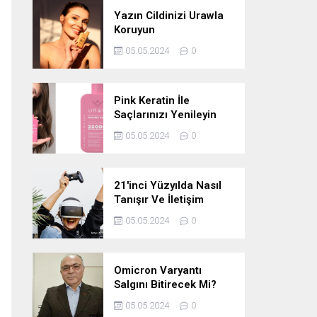
Yazın Cildinizi Urawla
Koruyun
05.05.2024
0
Pink Keratin İle
Saçlarınızı Yenileyin
05.05.2024
0
21'inci Yüzyılda Nasıl
Tanışır Ve İletişim
Kurarız Ve Metaverse
05.05.2024
0
Bunu Yakın Zamanda
Neden
Değiştirmeyecektir
Omicron Varyantı
Salgını Bitirecek Mi?
05.05.2024
0