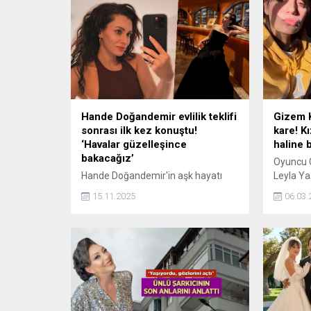
Hande Doğandemir evlilik teklifi
Gizem K
sonrası ilk kez konuştu!
kare! K
‘Havalar güzelleşince
haline 
bakacağız’
Oyuncu G
Hande Doğandemir'in aşk hayatı
Leyla Ya
doludizgin devam ediyor. Emre İzer
hesabınd
15.11.2025
06.03.
ile aşk yaşayan Hande Doğandemir,
Anne kız
geçtiğimiz günlerde evlilik teklifi
topladı.
almıştı. Güzel oyucu ilişkisi hakkında
konuştu.