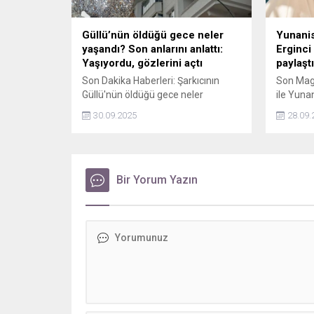
Güllü’nün öldüğü gece neler
Yunanis
yaşandı? Son anlarını anlattı:
Erginci
Yaşıyordu, gözlerini açtı
paylaştı
Son Dakika Haberleri: Şarkıcının
Son Maga
Güllü'nün öldüğü gece neler
ile Yuna
yaşandığını asistanının ağabeyi
Erginci 
30.09.2025
28.09.
canlı yayında her şeyi anlattı.
paylaştı.
Bir Yorum Yazın