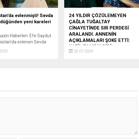
tan’da evlenmişti! Sevda
24 YILDIR ÇÖZÜLEMEYEN
 düğünden yeni kareleri
ÇAĞLA TUĞALTAY
CİNAYETİNDE SIR PERDESİ
ARALANDI. ANNENİN
zin Haberleri: Efe Saydut
AÇIKLAMALARI ŞOKE ETTİ:
nistan'da evlenen Sevda
KATİL TANIDIK BİRİ!
düğünden yeni kareleri
2025
23.07.2024
Uzman Psikolog Esra Ezmeci'nin
her perşembe saat 20.00'de
YouTube'da yayınlanan "Ne
Hissettin" programına konuk olan,
24 yıl önce öldürülen Çağla
Tuğaltay'ın annesi Gülnur
Tuğaltay'ın açıklamaları çok ses
getirdi ve yine birçok soruya maruz
kaldı. Uzman Psikolog Esra
Ezmeci'nin programına ikinci kez
konuk olan ve yine açıklamaları ile
gündem olacak Gülnur Tuğaltay...