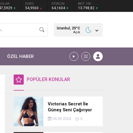
DOLAR
EURO
STERLİN
BIST 100
47,5929
54,9560
64,1604
13.798,82
İstanbul,
25
°C
Açık
ÖZEL HABER
POPÜLER KONULAR
Victorias Secret İle
Güneş Seni Çağırıyor
05.05.2024
0