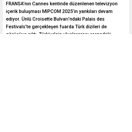
FRANSA’nın Cannes kentinde düzenlenen televizyon
içerik buluşması MIPCOM 2025’in yankıları devam
ediyor. Ünlü Croisette Bulvarı’ndaki Palais des
Festivals’te gerçekleşen fuarda Türk dizileri de
görücüye çıktı. Türkiye’nin uluslararası arenadaki
gücünü bir kez daha ortaya koyduğu etkinlikte Eşref
Rüya ile Güller ve Günahlar dizileri, katılımcıların yoğun
ilgisiyle karşılaştı.
Paylaş
Tweetle
Gönder