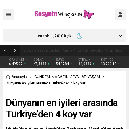
İstanbul,
26
°C
Açık
Aşkları sette başladı! Serra Arıtürk’ten sevgilisi Aytaç Şaşmaz’a romantik kutlama
GRAM ALTIN
DOLAR
EURO
STERLİN
BIST 100
6.495,07
47,5633
54,9784
64,0839
13.703,13
Anasayfa
GÜNDEM
,
MAGAZİN
,
SEYAHAT
,
YAŞAM
Dünyanın en iyileri arasında Türkiye’den 4 köy var
Dünyanın en iyileri arasında
Türkiye’den 4 köy var