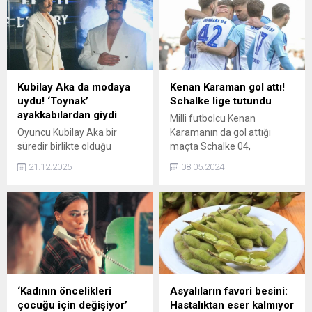
Kubilay Aka da modaya
Kenan Karaman gol attı!
uydu! ‘Toynak’
Schalke lige tutundu
ayakkabılardan giydi
Milli futbolcu Kenan
Oyuncu Kubilay Aka bir
Karamanın da gol attığı
süredir birlikte olduğu
maçta Schalke 04,
sevgilisi Hafsanur
Osnabrückü 4-0lık skorla
21.12.2025
08.05.2024
Sancaktutan ile birlikte
mağlup ederek ligde
Milano'ya gitti. Tatilinden
kalmayı garantiledi.
kareleri paylaşan Aka'nın
tercih ettiği 'Toynak' tarzı
ayakkabılar dikkatlerden
kaçmadı.
‘Kadının öncelikleri
Asyalıların favori besini:
çocuğu için değişiyor’
Hastalıktan eser kalmıyor