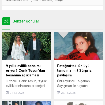
,
,
Benzer Konular
9 yıllık evlilik sona mı
Fotoğraftaki ünlüyü
eriyor? Cenk Tosun’dan
tanıdınız mı? Sürpriz
boşanma açıklaması
paylaşım
Futbolcu Cenk Tosun, 9 yıllık
Ünlü oyuncu Tolgahan
evliliklerinin sona ereceğini
Sayışman ile hayatını
haberlerine açıklama getirdi.
birleştiren Almeda Abazi
01.12.2025
28.11.2025
paylaştığı fotoğraf ile
gündemde.