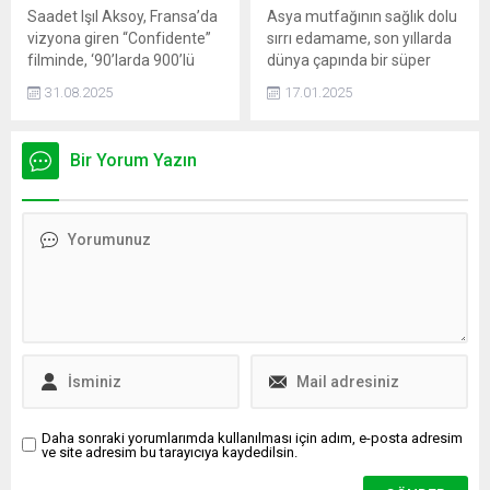
Saadet Işıl Aksoy, Fransa’da
Asya mutfağının sağlık dolu
vizyona giren “Confidente”
sırrı edamame, son yıllarda
filminde, ‘90’larda 900’lü
dünya çapında bir süper
hatlarda çalışan bir kadını
besin olarak öne çıkıyor.
31.08.2025
17.01.2025
canlandırıyor. Aksoy “Onun
en güçlü yanı, çocuğunu
alabilmek için verdiği
Bir Yorum Yazın
mücadele” diyor.
Daha sonraki yorumlarımda kullanılması için adım, e-posta adresim
ve site adresim bu tarayıcıya kaydedilsin.