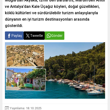
Muğla’dan Akyaka, İzmir’den Barbaros, Mardin’den Anıtlı
ve Antalya’dan Kale Üçağız köyleri, doğal güzellikleri,
köklü kültürleri ve sürdürülebilir turizm anlayışlarıyla
dünyanın en iyi turizm destinasyonları arasında
gösterildi.
Paylaş
Tweetle
Gönder
Yayınlama: 18.10.2025