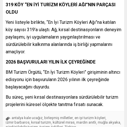
319 KÖY “EN İYİ TURİZM KÖYLERİ AĞI”NIN PARÇASI
OLDU
Yeni listeyle birlikte, “En İyi Turizm Köyleri Ağı”na katılan
köy sayısı 319’a ulaştı. Ağ, kırsal destinasyonların deneyim
paylaşımı, iyi uygulamaların yaygınlaştırılması ve
sürdürülebilir kalkınma alanlarında iş birliği yapmalarını
amaçlıyor.
2026 BAŞVURULARI YILIN İLK ÇEYREĞİNDE
BM Turizm Örgütü, “En İyi Turizm Köyleri” girişiminin altıncı
edisyonu için başvuruların 2026 yılının ilk çeyreğinde
başlayacağını duyurdu.
Bu süreç, yeni kırsal destinasyonlara sürdürülebilir turizm
projelerini küresel ölçekte tanıtma fırsatı sunacak.
antalya kale ucağız
birleşmiş milletler
en iyi turizm köyleri
,
,
,
izmir barbaros
kırsal turizm
kültürel miras
mardin anıtlı
muğla akyaka
,
,
,
,
,
sürdürülebilir turizm
turizm ödülleri
Türkiye