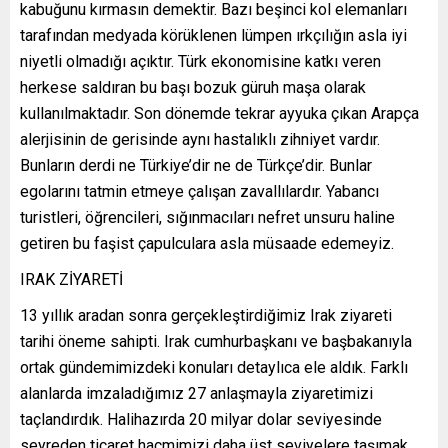
kabuğunu kırmasın demektir. Bazı beşinci kol elemanları
tarafından medyada körüklenen lümpen ırkçılığın asla iyi
niyetli olmadığı açıktır. Türk ekonomisine katkı veren
herkese saldıran bu başı bozuk güruh maşa olarak
kullanılmaktadır. Son dönemde tekrar ayyuka çıkan Arapça
alerjisinin de gerisinde aynı hastalıklı zihniyet vardır.
Bunların derdi ne Türkiye’dir ne de Türkçe’dir. Bunlar
egolarını tatmin etmeye çalışan zavallılardır. Yabancı
turistleri, öğrencileri, sığınmacıları nefret unsuru haline
getiren bu faşist çapulculara asla müsaade edemeyiz.
IRAK ZİYARETİ
13 yıllık aradan sonra gerçekleştirdiğimiz Irak ziyareti
tarihi öneme sahipti. Irak cumhurbaşkanı ve başbakanıyla
ortak gündemimizdeki konuları detaylıca ele aldık. Farklı
alanlarda imzaladığımız 27 anlaşmayla ziyaretimizi
taçlandırdık. Halihazırda 20 milyar dolar seviyesinde
seyreden ticaret hacmimizi daha üst seviyelere taşımak