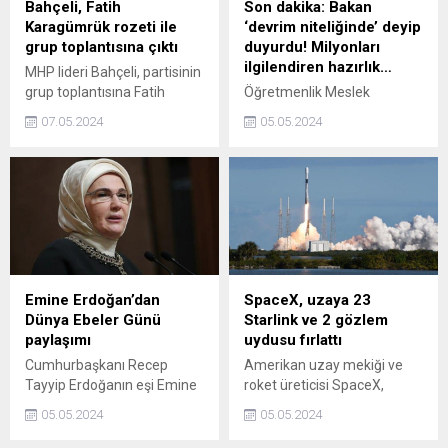
Bahçeli, Fatih
Son dakika: Bakan
Karagümrük rozeti ile
‘devrim niteliğinde’ deyip
grup toplantısına çıktı
duyurdu! Milyonları
ilgilendiren hazırlık…
MHP lideri Bahçeli, partisinin
grup toplantısına Fatih
Öğretmenlik Meslek
Karagümrük rozeti ile çıktı.
Kanunu’nda devrim
07.05.2024
05.05.2024
niteliğinde düzenlemeler
yapılacağını söyleyen Milli
Eğitim Bakanı Yusuf Tekin,
üzerinde çalıştıkları taslağın
ayrıntılarını anlattı.
Emine Erdoğan’dan
SpaceX, uzaya 23
Dünya Ebeler Günü
Starlink ve 2 gözlem
paylaşımı
uydusu fırlattı
Cumhurbaşkanı Recep
Amerikan uzay mekiği ve
Tayyip Erdoğanın eşi Emine
roket üreticisi SpaceX,
Erdoğan, "Dünya Ebeler
Starlink İnternet Ağı Projesi
05.05.2024
05.05.2024
Günü" dolayısıyla
kapsamında 23 Starlink ve 2
paylaşımda bulundu.
dünya gözlem uydusunu