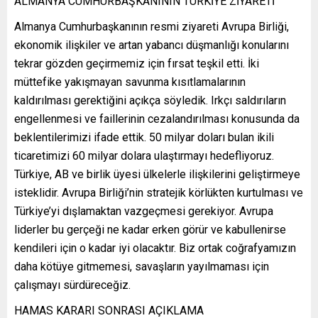
ALMANYA CUMHURBAŞKANININ TÜRKİYE ZİYARETİ
Almanya Cumhurbaşkanının resmi ziyareti Avrupa Birliği,
ekonomik ilişkiler ve artan yabancı düşmanlığı konularını
tekrar gözden geçirmemiz için fırsat teşkil etti. İki
müttefike yakışmayan savunma kısıtlamalarının
kaldırılması gerektiğini açıkça söyledik. Irkçı saldırıların
engellenmesi ve faillerinin cezalandırılması konusunda da
beklentilerimizi ifade ettik. 50 milyar doları bulan ikili
ticaretimizi 60 milyar dolara ulaştırmayı hedefliyoruz.
Türkiye, AB ve birlik üyesi ülkelerle ilişkilerini geliştirmeye
isteklidir. Avrupa Birliği’nin stratejik körlükten kurtulması ve
Türkiye’yi dışlamaktan vazgeçmesi gerekiyor. Avrupa
liderler bu gerçeği ne kadar erken görür ve kabullenirse
kendileri için o kadar iyi olacaktır. Biz ortak coğrafyamızın
daha kötüye gitmemesi, savaşların yayılmaması için
çalışmayı sürdüreceğiz.
HAMAS KARARI SONRASI AÇIKLAMA