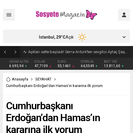
İstanbul,
29
°C
Açık
Aşkları sette başladı! Serra Arıtürk’ten sevgilisi Aytaç Şaşmaz’a romantik kutlama
GRAM ALTIN
DOLAR
EURO
STERLİN
BIST 100
6.693,94
47,7109
55,1461
64,5549
13.811,60
Anasayfa
SEYAHAT
Cumhurbaşkanı Erdoğan’dan Hamas’ın kararına ilk yorum
Cumhurbaşkanı
Erdoğan’dan Hamas’ın
kararına ilk yorum