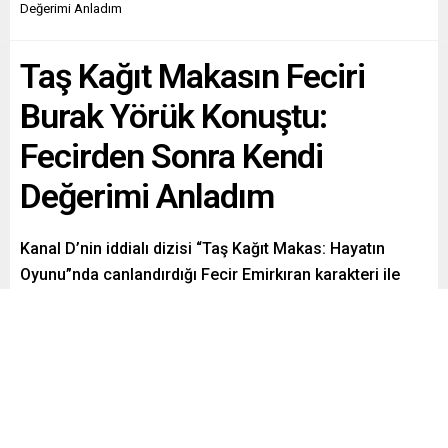
Değerimi Anladım
Taş Kağıt Makasın Feciri
Burak Yörük Konuştu:
Fecirden Sonra Kendi
Değerimi Anladım
Kanal D’nin iddialı dizisi “Taş Kağıt Makas: Hayatın
Oyunu”nda canlandırdığı Fecir Emirkıran karakteri ile
gündemden düşmeyen oyuncu Burak Yörük, Fecir’den
sonra hayatının değiştiğine değindi. Yörük “Fecir, bana
uzak biri olduğu için hayatımda çok şey değişti. Fecir’i
canlandırdıktan sonra kendi değerimi anladım” dedi.
Paylaş
Tweetle
Gönder