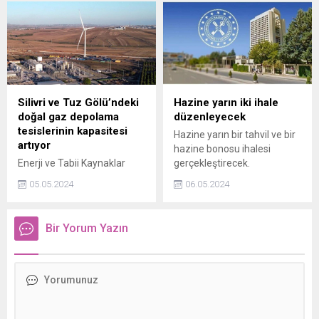
uzaya gönderdi.
Silivri ve Tuz Gölü’ndeki
Hazine yarın iki ihale
doğal gaz depolama
düzenleyecek
tesislerinin kapasitesi
Hazine yarın bir tahvil ve bir
artıyor
hazine bonosu ihalesi
Enerji ve Tabii Kaynaklar
gerçekleştirecek.
Bakanı Alparslan Bayraktar,
05.05.2024
06.05.2024
Boru Hatları ile Petrol
Taşıma A.Ş.ye (BOTAŞ) ait
Silivri ve Tuz Gölündeki
Bir Yorum Yazın
doğal gaz depolama
tesislerinin kapasitelerinin
2028de 12 milyar
metreküpe çıkarılacağını
açıkladı.