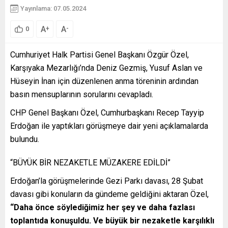
Yayınlama: 07.05.2024
A
A
+
-
0
Cumhuriyet Halk Partisi Genel Başkanı Özgür Özel,
Karşıyaka Mezarlığı’nda Deniz Gezmiş, Yusuf Aslan ve
Hüseyin İnan için düzenlenen anma töreninin ardından
basın mensuplarının sorularını cevapladı.
CHP Genel Başkanı Özel, Cumhurbaşkanı Recep Tayyip
Erdoğan ile yaptıkları görüşmeye dair yeni açıklamalarda
bulundu.
“BÜYÜK BİR NEZAKETLE MÜZAKERE EDİLDİ”
Erdoğan’la görüşmelerinde Gezi Parkı davası, 28 Şubat
davası gibi konuların da gündeme geldiğini aktaran Özel,
“Daha önce söylediğimiz her şey ve daha fazlası
toplantıda konuşuldu. Ve büyük bir nezaketle karşılıklı