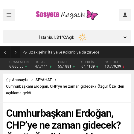
İstanbul,
31
°C
Açık
Aşkları sette başladı! Serra Arıtürk’ten sevgilisi Aytaç Şaşmaz’a romantik kutlama
GRAM ALTIN
DOLAR
EURO
STERLİN
BIST 100
6.660,55
47,7111
55,1881
64,4139
13.779,39
Anasayfa
SEYAHAT
Cumhurbaşkanı Erdoğan, CHP’ye ne zaman gidecek? Özgür Özel’den
açıklama geldi
Cumhurbaşkanı Erdoğan,
CHP’ye ne zaman gidecek?