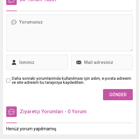
Limanından bugün Gazzeye
belediyelerde inanılmaz
uğurlandı.
düzeyde torpil furyası
başladı.
Daha sonraki yorumlarımda kullanılması için adım, e-posta adresim
ve site adresim bu tarayıcıya kaydedilsin.
Ziyaretçi Yorumları - 0 Yorum
Henüz yorum yapılmamış.