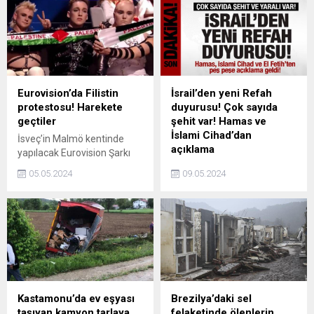
Eurovision’da Filistin
İsrail’den yeni Refah
protestosu! Harekete
duyurusu! Çok sayıda
geçtiler
şehit var! Hamas ve
İslami Cihad’dan
İsveç’in Malmö kentinde
açıklama
yapılacak Eurovision Şarkı
Yarışması’nda Filistin
İsrail ordusu, geçtiğimiz
05.05.2024
09.05.2024
bayrağı yasaklanmıştı. İsveç
pazartesinden bu yana
Filistin Grubu’ndan yapılan
Refah’ta 100’e yakın
açıklamada İsrail’in
noktaya hava saldırısı
yarışmaya katılımının
düzenlediğini belirterek,
Malmö kentinde protesto
operasyona dair görüntüleri
edileceği aktarıldı.
yayınladı. Hamas, İslami
Cihad ve El Fetih peş peşe
açıklama yaptı.
Kastamonu’da ev eşyası
Brezilya’daki sel
taşıyan kamyon tarlaya
felaketinde ölenlerin