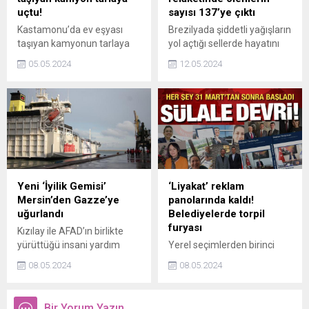
uçtu!
sayısı 137’ye çıktı
Kastamonu’da ev eşyası
Brezilyada şiddetli yağışların
taşıyan kamyonun tarlaya
yol açtığı sellerde hayatını
uçması neticesinde
kaybedenlerin sayısının
05.05.2024
12.05.2024
meydana gelen kazada 2
137ye yükseldiği,
kişi yaralandı.
kaybolanların sayısının ise
125 olduğu bildirildi.
Yeni ‘İyilik Gemisi’
‘Liyakat’ reklam
Mersin’den Gazze’ye
panolarında kaldı!
uğurlandı
Belediyelerde torpil
furyası
Kızılay ile AFAD’ın birlikte
yürüttüğü insani yardım
Yerel seçimlerden birinci
operasyonu kapsamında,
parti olarak çıkan CHP’deki
08.05.2024
08.05.2024
toplam 5 bin 66 tonluk insani
zafer sarhoşluğu yerini
yardım malzemesi taşıyan
kadrolaşma hırsına bıraktı.
yeni İyilik Gemisi, Mersin
CHP’nin ele geçirdiği
Bir Yorum Yazın