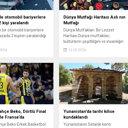
e otomobil bariyerlere
Dünya Mutfağı Haritası Aslı nın
2 kişi yaralandı
Mutfağı
 bir otomobil bariyerlere
Dünya Mutfakları: Bir Lezzet
azada 2 kişinin yaralandığı
Haritası Dünya mutfakları,
kültürlerin çeşitliliğini ve insanlığın
yaratıcılığını yansıtan bir lezzet
2024
10.05.2024
haritasıdır. Her ülkenin kendine has
tatları, pişirme teknikleri ve yemek
ritüelleri vardır. Bu yazıda, dünya
mutfaklarının zenginliğine ve
gastronomi turizminin yükselişine
bir göz atacağız.
hçe Beko, Dörtlü Final
Yunanistan’da tarihi kilise
le Fransa’da
kundaklandı
hçe Beko Erkek Basketbol
Yunanistanın Selanik kenti