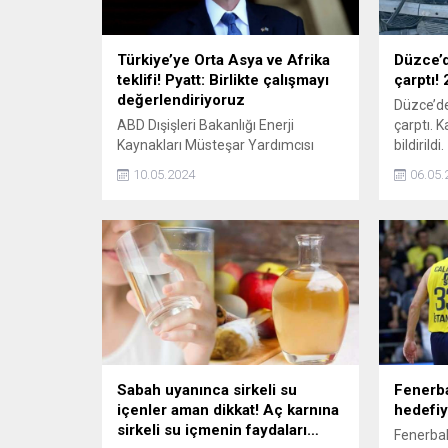
Türkiye’ye Orta Asya ve Afrika
Düzce’d
teklifi! Pyatt: Birlikte çalışmayı
çarptı! 
değerlendiriyoruz
Düzce’de
ABD Dışişleri Bakanlığı Enerji
çarptı. K
Kaynakları Müsteşar Yardımcısı
bildirildi.
Geoffrey Pyatt, Türkiye ile ABD
10.05.2024
06.05.
arasında enerji alanında artan iş
birliğini değerlendirdi.
Sabah uyanınca sirkeli su
Fenerba
içenler aman dikkat! Aç karnına
hedefiy
sirkeli su içmenin faydaları…
Fenerba