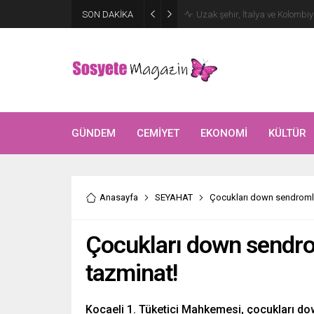
Aşkları sette başladı! Serra 
SON DAKİKA
kutlama
GÜNDEM
CEMİYET
EKONOMİ
KÜLTÜR
Anasayfa
SEYAHAT
Çocukları down sendromlu 
Çocukları down sendrom
tazminat!
Kocaeli 1. Tüketici Mahkemesi, çocukları do