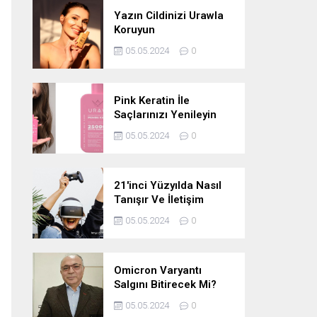
Yazın Cildinizi Urawla
Koruyun
05.05.2024
0
Pink Keratin İle
Saçlarınızı Yenileyin
05.05.2024
0
21'inci Yüzyılda Nasıl
Tanışır Ve İletişim
Kurarız Ve Metaverse
05.05.2024
0
Bunu Yakın Zamanda
Neden
Değiştirmeyecektir
Omicron Varyantı
Salgını Bitirecek Mi?
05.05.2024
0