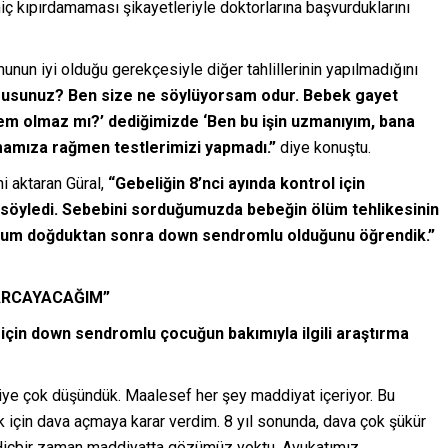
hiç kıpırdamaması şikayetleriyle doktorlarına başvurduklarını
unun iyi olduğu gerekçesiyle diğer tahlillerinin yapılmadığını
usunuz? Ben size ne söylüyorsam odur. Bebek gayet
oblem olmaz mı?’ dediğimizde ‘Ben bu işin uzmanıyım, bana
mamıza rağmen testlerimizi yapmadı.”
diye konuştu.
i aktaran Güral,
“Gebeliğin 8’nci ayında kontrol için
i söyledi. Sebebini sorduğumuzda bebeğin ölüm tehlikesinin
ğlum doğduktan sonra down sendromlu olduğunu öğrendik.”
ARCAYACAĞIM”
ğı için down sendromlu çocuğun bakımıyla ilgili araştırma
z diye çok düşündük. Maalesef her şey maddiyat içeriyor. Bu
k için dava açmaya karar verdim. 8 yıl sonunda, dava çok şükür
. Hiçbir zaman maddiyatta gözümüz yoktu. Avukatımız