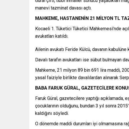
Güral çifti, tıbbi ihmaller sonucu yaşadıkları 
manevi tazminat davası açtı.
MAHKEME, HASTANENİN 21 MİLYON TL T
Kocaeli 1. Tüketici Tüketici Mahkemesi’nde açıl
avukatları katıldı.
Ailenin avukatı Feride Külcü, davanın kabulüne ka
Davalı tarafın avukatları ise sübut bulmayan dav
Mahkeme, 21 milyon 89 bin 691 lira maddi, 200 
yasal faiziyle birlikte davalılardan alınarak Ser
BABA FARUK GÜRAL, GAZETECİLERE KON
Faruk Güral, gazetecilere yaptığı açıklamada, e
çocuklarının olduğunu, bundan 3 yıl sonra 2015’
kaldığını söyledi.
O dönemde maddi durumları iyi olmamasına rağme