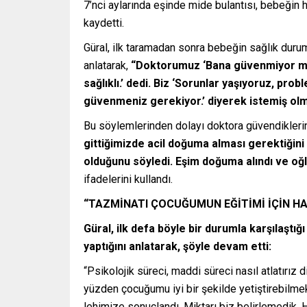
7’nci aylarında eşinde mide bulantısı, bebeğin 
kaydetti.
Güral, ilk taramadan sonra bebeğin sağlık durum
anlatarak,
“Doktorumuz ‘Bana güvenmiyor m
sağlıklı.’ dedi. Biz ‘Sorunlar yaşıyoruz, pr
güvenmeniz gerekiyor.’ diyerek istemiş ol
Bu söylemlerinden dolayı doktora güvendiklerin
gittiğimizde acil doğuma alması gerektiğin
olduğunu söyledi. Eşim doğuma alındı ve o
ifadelerini kullandı.
“TAZMİNATI ÇOCUĞUMUN EĞİTİMİ İÇİN H
Güral, ilk defa böyle bir durumla karşılaştı
yaptığını anlatarak, şöyle devam etti:
“Psikolojik süreci, maddi süreci nasıl atlatırı
yüzden çocuğumu iyi bir şekilde yetiştirebilme
lehimize sonuçlandı. Miktarı biz belirlemedik