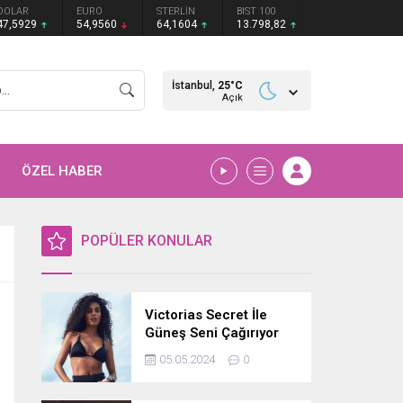
DOLAR
EURO
STERLİN
BIST 100
47,5929
54,9560
64,1604
13.798,82
İstanbul,
25
°C
Açık
ÖZEL HABER
POPÜLER KONULAR
Victorias Secret İle
Güneş Seni Çağırıyor
05.05.2024
0