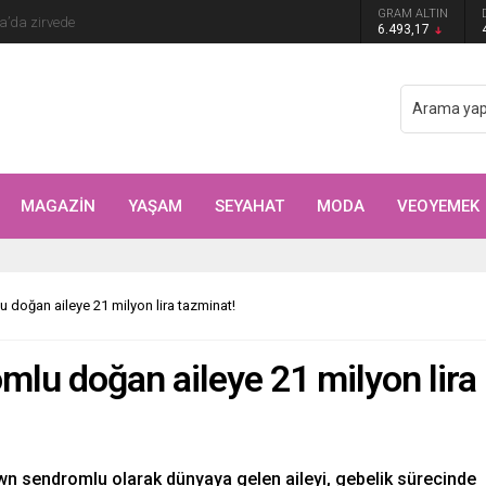
Arıtürk’ten sevgilisi Aytaç Şaşmaz’a romantik
GRAM ALTIN
6.493,17
MAGAZİN
YAŞAM
SEYAHAT
MODA
VEOYEMEK
doğan aileye 21 milyon lira tazminat!
lu doğan aileye 21 milyon lira
wn sendromlu olarak dünyaya gelen aileyi, gebelik sürecinde