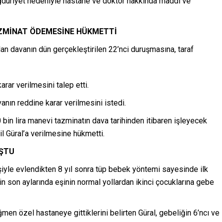
mağduriyet nedeniyle hastane ve doktor hakkında maddi ve
AZMİNAT ÖDEMESİNE HÜKMETTİ
an davanın dün gerçekleştirilen 22’nci duruşmasına, taraf
rar verilmesini talep etti.
anın reddine karar verilmesini istedi.
bin lira manevi tazminatın dava tarihinden itibaren işleyecek
pil Güral’a verilmesine hükmetti.
UŞTU
şiyle evlendikten 8 yıl sonra tüp bebek yöntemi sayesinde ilk
in son aylarında eşinin normal yollardan ikinci çocuklarına gebe
n özel hastaneye gittiklerini belirten Güral, gebeliğin 6’ncı ve