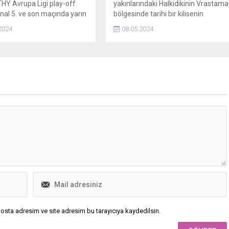
THY Avrupa Ligi play-off
yakınlarındaki Halkidikinin Vrastama
inal 5. ve son maçında yarın
bölgesinde tarihi bir kilisenin
anda Fransanın Monaco
kundaklandığı ve kullanılamaz hale
2024
08.05.2024
karşılaşacak.
geldiği bildirildi.
osta adresim ve site adresim bu tarayıcıya kaydedilsin.