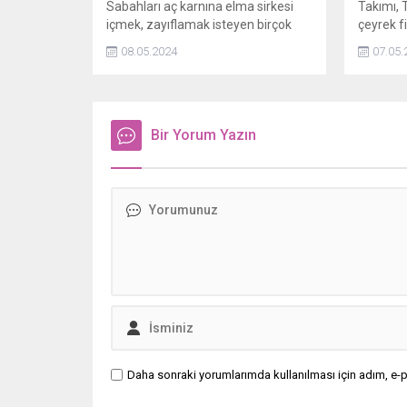
Sabahları aç karnına elma sirkesi
Takımı, 
içmek, zayıflamak isteyen birçok
çeyrek f
insanın tercihi olmuş durumda.
deplasm
08.05.2024
07.05.
Ancak, sabahları elma sirkesi
ekibiyle 
içmenin faydalı olup olmadığı ve
elma sirkesinin yan etkileri hakkında
birçok bilgi göz ardı ediliyor. Elmalı
sirke kaç gün içilmeli?
Bir Yorum Yazın
Daha sonraki yorumlarımda kullanılması için adım, e-p