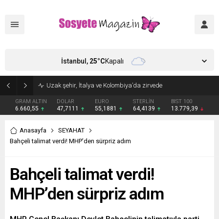
İstanbul,
25
°C
Kapalı
Uzak şehir, İtalya ve Kolombiya’da zirvede
GRAM ALTIN
DOLAR
EURO
STERLİN
BIST 100
6.660,55
47,7111
55,1881
64,4139
13.779,39
Anasayfa
SEYAHAT
Bahçeli talimat verdi! MHP’den sürpriz adım
Bahçeli talimat verdi!
MHP’den sürpriz adım