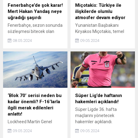
Fenerbahçe’de şok karar!
Miçotakis: Türkiye ile
Mert Hakan Yandaş neye
ilişkilerde olumlu
uğradığı şaşırdı
atmosfer devam ediyor
Fenerbahçe, sezon sonunda
Yunanistan Başbakanı
sözleşmesi bitecek olan
Kiryakos Miçotakis, temel
Mert Hakan Yandaş ile yeni
görüşlerinden
08.05.2024
09.05.2024
sözleşme imzalamayacak.
vazgeçmemelerine rağmen
Türkiye ve Yunanistan
arasındaki ikili ilişkilerde
olumlu atmosferin devam
ettiğini söyledi.
‘Blok 70’ serisi neden bu
Süper Lig’de haftanın
kadar önemli? F-16’larla
hakemleri açıklandı!
ilgili merak edilenleri
Süper Ligde 36. hafta
anlattı!
maçlarını yönetecek
Lockheed Martin Genel
hakemler açıklandı.
Müdürü Sanchez, F-16larla
09.05.2024
09.05.2024
ilgili merak edilenleri anlattı: