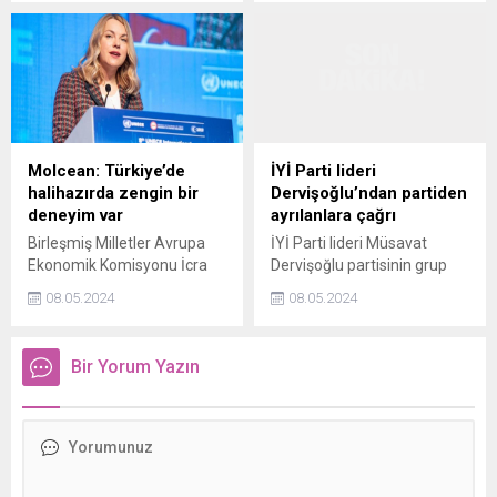
" "F-16 Block 70 ile sadece
donanımlı bir silaha sahip
olmuyorsunuz. Bunun
yanında geniş bir ağın
parçası oluyorsunuz. Bugün
Avrupada 700 F-16 var"
Molcean: Türkiye’de
İYİ Parti lideri
halihazırda zengin bir
Dervişoğlu’ndan partiden
deneyim var
ayrılanlara çağrı
Birleşmiş Milletler Avrupa
İYİ Parti lideri Müsavat
Ekonomik Komisyonu İcra
Dervişoğlu partisinin grup
Sekreteri Tatiana Molcean,
toplantısında partiden
08.05.2024
08.05.2024
8. Birleşmiş Milletler Avrupa
ayrılanlara çağrıda
Ekonomik Komisyonu Kamu
bulunarak, "İYİ Parti dün
Özel İşbirliği (KÖİ)
olduğu gibi bugün de
Bir Yorum Yazın
Forumunda konuştu.
sizindir. Gelin, yaralarımızı
birbirimize sarılarak
saralım." dedi.