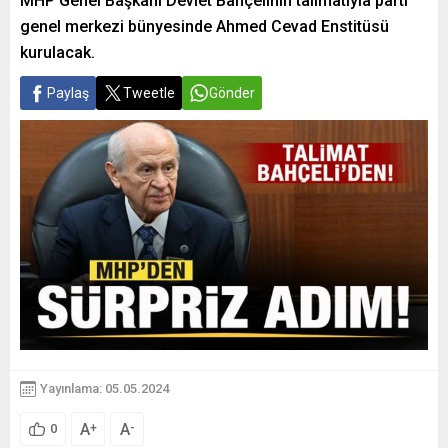
MHP Genel Başkanı Devlet Bahçelinin talimatıyla parti
genel merkezi bünyesinde Ahmed Cevad Enstitüsü
kurulacak.
Paylaş
Tweetle
Gönder
Yayınlama: 05.05.2024
A
A
+
-
0