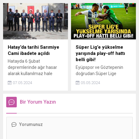
Marcela Guerra Castillo ile
göğsünden vurulan İnayet
bir araya geldi.
S.’nin (61) hayati tehlikesi
devam ediyor.
Hatay’da tarihi Sarımiye
Süper Lig’e yükselme
Cami ibadete açıldı
yarışında play-off hattı
belli gibi!
Hatayda 6 Şubat
depremlerinde ağır hasar
Eyüpspor ve Göztepenin
alarak kullanılmaz hale
doğrudan Süper Lige
gelen tarihi Sarımiye Camisi,
çıkmayı garantilediği 1.
07.05.2024
05.05.2024
restorasyon çalışmalarının
Ligde play-off hattında yer
tamamlanmasının ardından
alacak 5 takımdan 4ü,
törenle ibadete açıldı.
bitime bir hafta kala
Bir Yorum Yazın
kesinleşti.