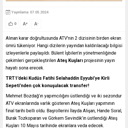
Yayınlama: 07.05.2024
A
A
+
-
0
Alınan karar doğrultusunda ATV’nin 2 dizisinin birden ekran
ömrü tükeniyor. Hangi dizilerin yayından kaldırılacağı bilgisi
izleyenlerle paylaşıldı. Bülent İşbilen’in yönetmenliğinde
çekimleri gerçekleştirilen
Ateş Kuşları
projesinin yayın
hayatı sona erecek.
TRT1’deki Kudüs Fatihi Selahaddin Eyyubi’ye Kirli
Sepeti’nden çok konuşulacak transfer!
Mehmet Bozdağ’ın yapımcılığını üstlendiği ve iki sezondur
ATV ekranlarında varlık gösteren Ateş Kuşları yapımının
final tarihi belli oldu. Başrollerini İlayda Alişan, Hande Soral,
Burak Tozkoparan ve Görkem Sevindik’in üstlendiği Ateş
Kuşları 10 Mayıs tarihinde ekranlara veda edecek.