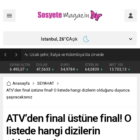
İstanbul,
26
°C
Açık
Aşkları sette başladı! Serra Arıtürk’ten sevgilisi Aytaç Şaşmaz’a romantik kutlama
GRAM ALTIN
DOLAR
EURO
STERLİN
BIST 100
6.495,07
47,5633
54,9784
64,0839
13.703,13
Anasayfa
SEYAHAT
ATV’den final üstüne final! O listede hangi dizilerin olduğunu duyunca
şaşıracaksınız
ATV’den final üstüne final! O
listede hangi dizilerin