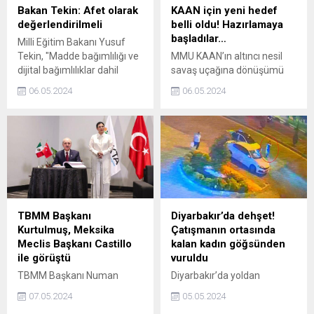
Bakan Tekin: Afet olarak
KAAN için yeni hedef
değerlendirilmeli
belli oldu! Hazırlamaya
başladılar…
Milli Eğitim Bakanı Yusuf
Tekin, "Madde bağımlılığı ve
MMU KAAN’ın altıncı nesil
dijital bağımlılıklar dahil
savaş uçağına dönüşümü
hepsinin normal koşullarda
için yol haritaları
06.05.2024
06.05.2024
proje kapsamında bir afet
hazırlanıyor.
olarak tanımlanması
gerekiyor" dedi.
TBMM Başkanı
Diyarbakır’da dehşet!
Kurtulmuş, Meksika
Çatışmanın ortasında
Meclis Başkanı Castillo
kalan kadın göğsünden
ile görüştü
vuruldu
TBMM Başkanı Numan
Diyarbakır’da yoldan
Kurtulmuş, Meksika
geçerken çatışmanın
07.05.2024
05.05.2024
Temsilciler Meclisi Başkanı
ortasında kalarak