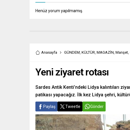
Henüz yorum yapılmamış.
Anasayfa
GÜNDEM
,
KÜLTÜR
,
MAGAZİN
,
Manşet
,
Yeni ziyaret rotası
Sardes Antik Kenti’ndeki Lidya kalıntıları ziya
patikası yapacağız. İlk kez Lidya şehri, kültü
Paylaş
Tweetle
Gönder