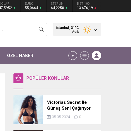
DOLAR
EURO
STERLİN
BIST 100
47,5952
55,0664
64,2258
13.676,19
İstanbul,
31
°C
Açık
ÖZEL HABER
POPÜLER KONULAR
Victorias Secret İle
Güneş Seni Çağırıyor
05.05.2024
0