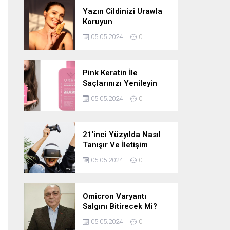
Yazın Cildinizi Urawla
Koruyun
05.05.2024
0
Pink Keratin İle
Saçlarınızı Yenileyin
05.05.2024
0
21'inci Yüzyılda Nasıl
Tanışır Ve İletişim
Kurarız Ve Metaverse
05.05.2024
0
Bunu Yakın Zamanda
Neden
Değiştirmeyecektir
Omicron Varyantı
Salgını Bitirecek Mi?
05.05.2024
0