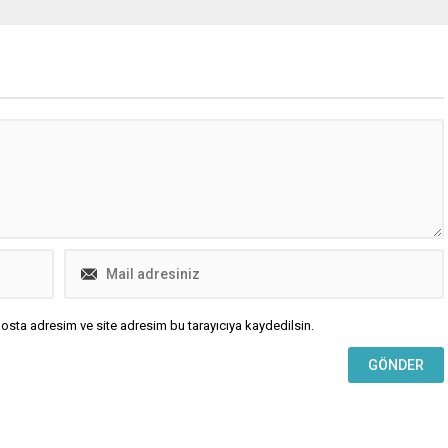
sunu Büşra Cebe’nin
gözaltına alınan Gerede, adli kontrol
ldığı Zamanın Kapıları
şartıyla serbest bırakıldı.
n ilk kareler paylaşıldı.
osta adresim ve site adresim bu tarayıcıya kaydedilsin.