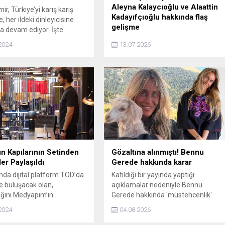
Aleyna Kalaycıoğlu ve Alaattin
r, Türkiye’yi karış karış
Kadayıfçıoğlu hakkında flaş
 her ildeki dinleyicisine
gelişme
 devam ediyor. İşte
..
Ümraniye'de öldürülen futbolcu
2024
13.07.2026
Kubilay Kaan Kundakçı davasında 2.
duruşma tamamlandı. Mahkeme,
Aleyna Kalaycıoğlu ve Alaattin
Kadayıfçıoğlu'nun da aralarında
bulunduğu sanıkların tutukluluk
halinin devamına karar verdi. Karar
sonrası Aleyna Kalaycıoğlu sinir krizi
geçirdi.
n Kapılarının Setinden
Gözaltına alınmıştı! Bennu
ler Paylaşıldı
Gerede hakkında karar
nda dijital platform TOD’da
Katıldığı bir yayında yaptığı
le buluşacak olan,
açıklamalar nedeniyle Bennu
ığını Medyapım’ın
Gerede hakkında 'müstehcenlik'
ği, yönetmen koltuğunda
suçu kapsamında soruşturma
2024
04.08.2026
zan Korkut’un oturduğu,
başlatıldı. Soruşturma kapsamında