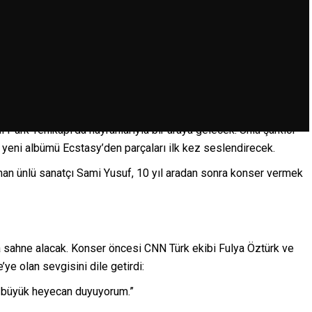
 Park Yenikapı’da hayranlarıyla bir araya gelecek. Ünlü şarkıcı
, yeni albümü Ecstasy’den parçaları ilk kez seslendirecek.
nan ünlü sanatçı Sami Yusuf, 10 yıl aradan sonra konser vermek
a sahne alacak. Konser öncesi CNN Türk ekibi Fulya Öztürk ve
’ye olan sevgisini dile getirdi:
in büyük heyecan duyuyorum.”