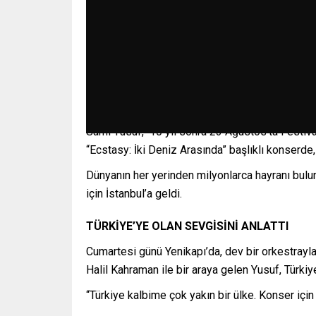
Sami Yusuf, 10 yıl sonra 23 Ağustos’ta Festival
“Ecstasy: İki Deniz Arasında” başlıklı konserde
Dünyanın her yerinden milyonlarca hayranı bulu
için İstanbul’a geldi.
TÜRKİYE’YE OLAN SEVGİSİNİ ANLATTI
Cumartesi günü Yenikapı’da, dev bir orkestrayl
Halil Kahraman ile bir araya gelen Yusuf, Türkiye
“Türkiye kalbime çok yakın bir ülke. Konser iç