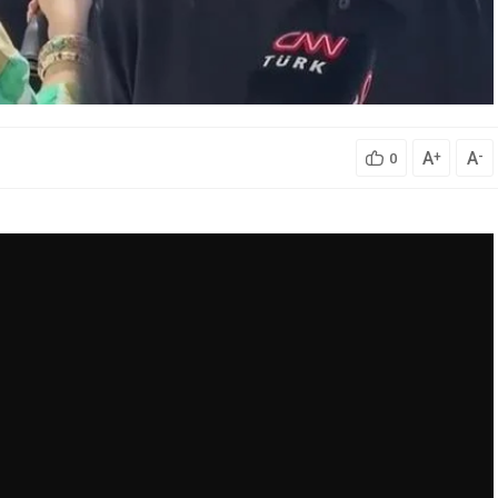
A
A
+
-
0