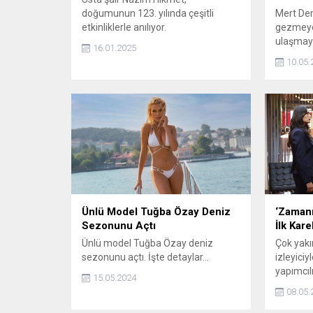
doğumunun 123. yılında çeşitli
Mert Demi
etkinliklerle anılıyor.
gezmeye,
ulaşmaya
16.01.2025
detaylar.
10.05.
Ünlü Model Tuğba Özay Deniz
‘Zamanı
Sezonunu Açtı
İlk Kare
Ünlü model Tuğba Özay deniz
Çok yakı
sezonunu açtı. İşte detaylar...
izleyiciy
yapımcıl
15.05.2024
üstlendi
08.05.
Yunus O