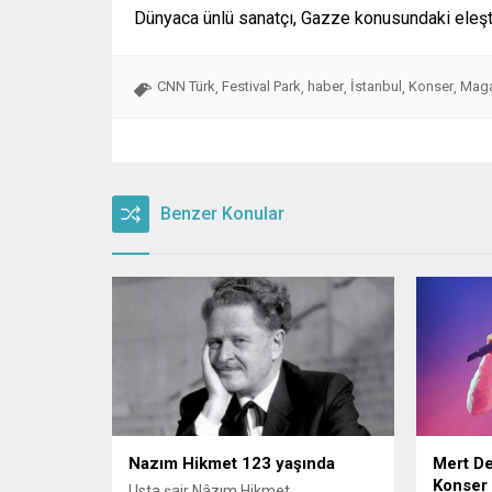
Dünyaca ünlü sanatçı, Gazze konusundaki eleşti
CNN Türk
Festival Park
haber
İstanbul
Konser
Maga
,
,
,
,
,
Benzer Konular
Nazım Hikmet 123 yaşında
Mert De
Konser 
Usta şair Nâzım Hikmet,