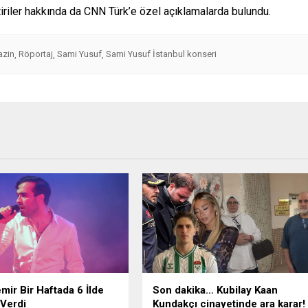
riler hakkında da CNN Türk’e özel açıklamalarda bulundu.
zin
Röportaj
Sami Yusuf
Sami Yusuf İstanbul konseri
,
,
,
mir Bir Haftada 6 İlde
Son dakika… Kubilay Kaan
Verdi
Kundakçı cinayetinde ara karar!