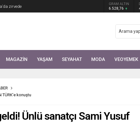
Arıtürk’ten sevgilisi Aytaç Şaşmaz’a romantik
GRAM ALTIN
6.528,76
MAGAZİN
YAŞAM
SEYAHAT
MODA
VEOYEMEK
ABER
CNN TÜRK’e konuştu
 geldi! Ünlü sanatçı Sami Yusuf